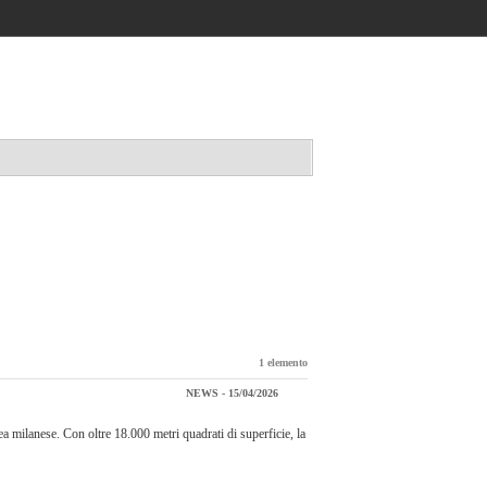
Accedi / registrati
1 elemento
NEWS - 15/04/2026
 milanese. Con oltre 18.000 metri quadrati di superficie, la