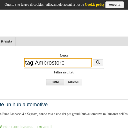
Questo sito fa uso di cookies, utilizzandolo accetti la nostra
Cookie policy
Accetta
Rivista
Cerca
Filtra risultati
Tutto
Articoli
te un hub automotive
Enzo Jannacci 4 a Segrate, dando vita a uno dei più grandi hub automotive multimarca dell’area
/ambrostore-inaugura-a-milano-li...