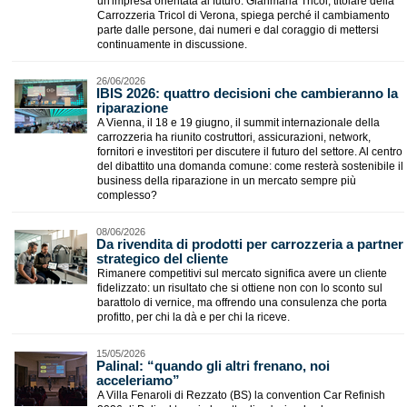
un'impresa orientata al futuro: Gianmaria Tricol, titolare della
Carrozzeria Tricol di Verona, spiega perché il cambiamento
parte dalle persone, dai numeri e dal coraggio di mettersi
continuamente in discussione.
26/06/2026
​IBIS 2026: quattro decisioni che cambieranno la
riparazione
A Vienna, il 18 e 19 giugno, il summit internazionale della
carrozzeria ha riunito costruttori, assicurazioni, network,
fornitori e investitori per discutere il futuro del settore. Al centro
del dibattito una domanda comune: come resterà sostenibile il
business della riparazione in un mercato sempre più
complesso?
08/06/2026
​Da rivendita di prodotti per carrozzeria a partner
strategico del cliente
Rimanere competitivi sul mercato significa avere un cliente
fidelizzato: un risultato che si ottiene non con lo sconto sul
barattolo di vernice, ma offrendo una consulenza che porta
profitto, per chi la dà e per chi la riceve.
15/05/2026
Palinal: “quando gli altri frenano, noi
acceleriamo”
A Villa Fenaroli di Rezzato (BS) la convention Car Refinish