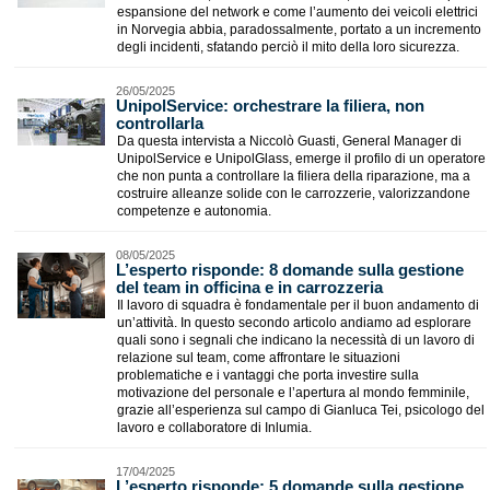
espansione del network e come l’aumento dei veicoli elettrici
in Norvegia abbia, paradossalmente, portato a un incremento
degli incidenti, sfatando perciò il mito della loro sicurezza.
26/05/2025
​UnipolService: orchestrare la filiera, non
controllarla
Da questa intervista a Niccolò Guasti, General Manager di
UnipolService e UnipolGlass, emerge il profilo di un operatore
che non punta a controllare la filiera della riparazione, ma a
costruire alleanze solide con le carrozzerie, valorizzandone
competenze e autonomia.
08/05/2025
L’esperto risponde: 8 domande sulla gestione
del team in officina e in carrozzeria
Il lavoro di squadra è fondamentale per il buon andamento di
un’attività. In questo secondo articolo andiamo ad esplorare
quali sono i segnali che indicano la necessità di un lavoro di
relazione sul team, come affrontare le situazioni
problematiche e i vantaggi che porta investire sulla
motivazione del personale e l’apertura al mondo femminile,
grazie all’esperienza sul campo di Gianluca Tei, psicologo del
lavoro e collaboratore di Inlumia.
17/04/2025
L’esperto risponde: 5 domande sulla gestione