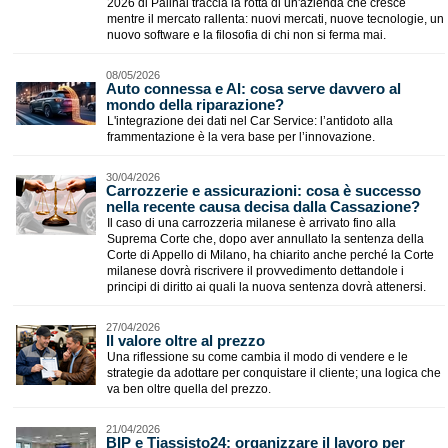
2026 di Palinal traccia la rotta di un'azienda che cresce
mentre il mercato rallenta: nuovi mercati, nuove tecnologie, un
nuovo software e la filosofia di chi non si ferma mai.
08/05/2026
Auto connessa e AI: cosa serve davvero al
mondo della riparazione?
L'integrazione dei dati nel Car Service: l’antidoto alla
frammentazione è la vera base per l’innovazione.
30/04/2026
Carrozzerie e assicurazioni: cosa è successo
nella recente causa decisa dalla Cassazione?
Il caso di una carrozzeria milanese è arrivato fino alla
Suprema Corte che, dopo aver annullato la sentenza della
Corte di Appello di Milano, ha chiarito anche perché la Corte
milanese dovrà riscrivere il provvedimento dettandole i
principi di diritto ai quali la nuova sentenza dovrà attenersi.
27/04/2026
Il valore oltre al prezzo
Una riflessione su come cambia il modo di vendere e le
strategie da adottare per conquistare il cliente; una logica che
va ben oltre quella del prezzo.
21/04/2026
BIP e Tiassisto24: organizzare il lavoro per