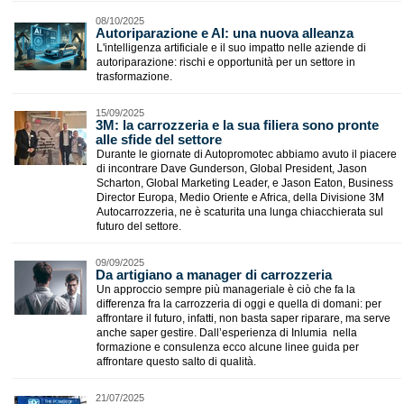
08/10/2025
Autoriparazione e AI: una nuova alleanza
L'intelligenza artificiale e il suo impatto nelle aziende di
autoriparazione: rischi e opportunità per un settore in
trasformazione.
15/09/2025
3M: la carrozzeria e la sua filiera sono pronte
alle sfide del settore
Durante le giornate di Autopromotec abbiamo avuto il piacere
di incontrare Dave Gunderson, Global President, Jason
Scharton, Global Marketing Leader, e Jason Eaton, Business
Director Europa, Medio Oriente e Africa, della Divisione 3M
Autocarrozzeria, ne è scaturita una lunga chiacchierata sul
futuro del settore.
09/09/2025
Da artigiano a manager di carrozzeria
Un approccio sempre più manageriale è ciò che fa la
differenza fra la carrozzeria di oggi e quella di domani: per
affrontare il futuro, infatti, non basta saper riparare, ma serve
anche saper gestire. Dall’esperienza di Inlumia nella
formazione e consulenza ecco alcune linee guida per
affrontare questo salto di qualità.
21/07/2025