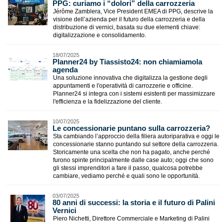
PPG: curiamo i “dolori” della carrozzeria
Jérôme Zamblera, Vice President EMEA di PPG, descrive la
visione dell’azienda per il futuro della carrozzeria e della
distribuzione di vernici, basata su due elementi chiave:
digitalizzazione e consolidamento.
18/07/2025
Planner24 by Tiassisto24: non chiamiamola
agenda
Una soluzione innovativa che digitalizza la gestione degli
appuntamenti e l'operatività di carrozzerie e officine.
Planner24 si integra con i sistemi esistenti per massimizzare
l'efficienza e la fidelizzazione del cliente.
10/07/2025
Le concessionarie puntano sulla carrozzeria?
Sta cambiando l’approccio della filiera autoriparativa e oggi le
concessionarie stanno puntando sul settore della carrozzeria.
Storicamente una scelta che non ha pagato, anche perché
furono spinte principalmente dalle case auto; oggi che sono
gli stessi imprenditori a fare il passo, qualcosa potrebbe
cambiare, vediamo perché e quali sono le opportunità.
03/07/2025
80 anni di successi: la storia e il futuro di Palini
Vernici
Piero Nichetti, Direttore Commerciale e Marketing di Palini