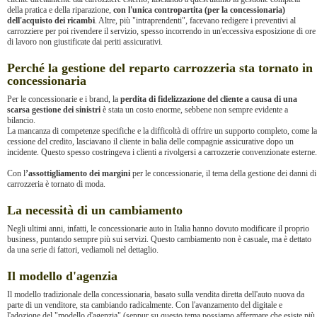
della pratica e della riparazione,
con l'unica contropartita (per la concessionaria)
dell'acquisto dei ricambi
. Altre, più "intraprendenti", facevano redigere i preventivi al
carrozziere per poi rivendere il servizio, spesso incorrendo in un'eccessiva esposizione di ore
di lavoro non giustificate dai periti assicurativi.
Perché la gestione del reparto carrozzeria sta tornato in
concessionaria
Per le concessionarie e i brand, la
perdita di fidelizzazione del cliente a causa di una
scarsa gestione dei sinistri
è stata un costo enorme, sebbene non sempre evidente a
bilancio.
La mancanza di competenze specifiche e la difficoltà di offrire un supporto completo, come la
cessione del credito, lasciavano il cliente in balia delle compagnie assicurative dopo un
incidente. Questo spesso costringeva i clienti a rivolgersi a carrozzerie convenzionate esterne.
Con l
’assottigliamento dei margini
per le concessionarie, il tema della gestione dei danni di
carrozzeria è tornato di moda.
La necessità di un cambiamento
Negli ultimi anni, infatti, le concessionarie auto in Italia hanno dovuto modificare il proprio
business, puntando sempre più sui servizi. Questo cambiamento non è casuale, ma è dettato
da una serie di fattori, vediamoli nel dettaglio.
Il modello d'agenzia
Il modello tradizionale della concessionaria, basato sulla vendita diretta dell'auto nuova da
parte di un venditore, sta cambiando radicalmente. Con l'avanzamento del digitale e
l'adozione del "modello d'agenzia" (seppur su questo tema possiamo affermare che esiste più