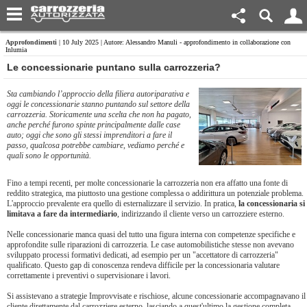
Approfondimenti
| 10 July 2025 | Autore: Alessandro Manuli - approfondimento in collaborazione con
Inlumia
Le concessionarie puntano sulla carrozzeria?
Sta cambiando l’approccio della filiera autoriparativa e
oggi le concessionarie stanno puntando sul settore della
carrozzeria. Storicamente una scelta che non ha pagato,
anche perché furono spinte principalmente dalle case
auto; oggi che sono gli stessi imprenditori a fare il
passo, qualcosa potrebbe cambiare, vediamo perché e
quali sono le opportunità.
Fino a tempi recenti, per molte concessionarie la carrozzeria non era affatto una fonte di
reddito strategica, ma piuttosto una gestione complessa o addirittura un potenziale problema.
L'approccio prevalente era quello di esternalizzare il servizio. In pratica,
la concessionaria si
limitava a fare da intermediario
, indirizzando il cliente verso un carrozziere esterno.
Nelle concessionarie manca quasi del tutto una figura interna con competenze specifiche e
approfondite sulle riparazioni di carrozzeria. Le case automobilistiche stesse non avevano
sviluppato processi formativi dedicati, ad esempio per un "accettatore di carrozzeria"
qualificato. Questo gap di conoscenza rendeva difficile per la concessionaria valutare
correttamente i preventivi o supervisionare i lavori.
Si assistevano a strategie Improvvisate e rischiose, alcune concessionarie accompagnavano il
cliente direttamente dal carrozziere esterno, lasciando a quest'ultimo la gestione completa