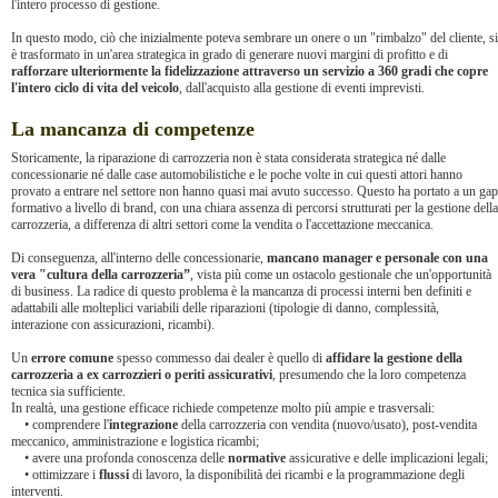
l'intero processo di gestione.
In questo modo, ciò che inizialmente poteva sembrare un onere o un "rimbalzo" del cliente, si
è trasformato in un'area strategica in grado di generare nuovi margini di profitto e di
rafforzare ulteriormente la fidelizzazione attraverso un servizio a 360 gradi che copre
l'intero ciclo di vita del veicolo
, dall'acquisto alla gestione di eventi imprevisti.
La mancanza di competenze
Storicamente, la riparazione di carrozzeria non è stata considerata strategica né dalle
concessionarie né dalle case automobilistiche e le poche volte in cui questi attori hanno
provato a entrare nel settore non hanno quasi mai avuto successo. Questo ha portato a un gap
formativo a livello di brand, con una chiara assenza di percorsi strutturati per la gestione della
carrozzeria, a differenza di altri settori come la vendita o l'accettazione meccanica.
Di conseguenza, all'interno delle concessionarie,
mancano manager e personale con una
vera "cultura della carrozzeria”
, vista più come un ostacolo gestionale che un'opportunità
di business. La radice di questo problema è la mancanza di processi interni ben definiti e
adattabili alle molteplici variabili delle riparazioni (tipologie di danno, complessità,
interazione con assicurazioni, ricambi).
Un
errore comune
spesso commesso dai dealer è quello di
affidare la gestione della
carrozzeria a ex carrozzieri o periti assicurativi
, presumendo che la loro competenza
tecnica sia sufficiente.
In realtà, una gestione efficace richiede competenze molto più ampie e trasversali:
• comprendere l'
integrazione
della carrozzeria con vendita (nuovo/usato), post-vendita
meccanico, amministrazione e logistica ricambi;
• avere una profonda conoscenza delle
normative
assicurative e delle implicazioni legali;
• ottimizzare i
flussi
di lavoro, la disponibilità dei ricambi e la programmazione degli
interventi.