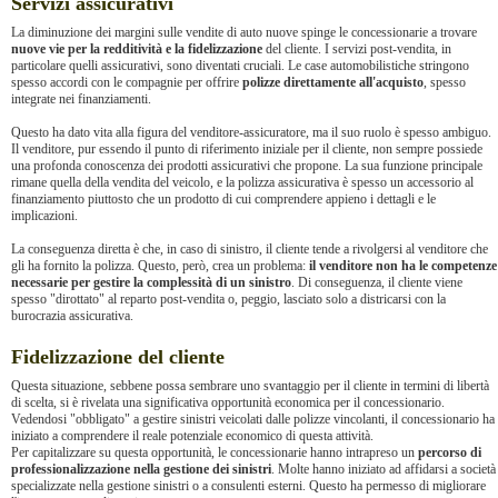
Servizi assicurativi
La diminuzione dei margini sulle vendite di auto nuove spinge le concessionarie a trovare
nuove vie per la redditività e la fidelizzazione
del cliente. I servizi post-vendita, in
particolare quelli assicurativi, sono diventati cruciali. Le case automobilistiche stringono
spesso accordi con le compagnie per offrire
polizze direttamente all'acquisto
, spesso
integrate nei finanziamenti.
Questo ha dato vita alla figura del venditore-assicuratore, ma il suo ruolo è spesso ambiguo.
Il venditore, pur essendo il punto di riferimento iniziale per il cliente, non sempre possiede
una profonda conoscenza dei prodotti assicurativi che propone. La sua funzione principale
rimane quella della vendita del veicolo, e la polizza assicurativa è spesso un accessorio al
finanziamento piuttosto che un prodotto di cui comprendere appieno i dettagli e le
implicazioni.
La conseguenza diretta è che, in caso di sinistro, il cliente tende a rivolgersi al venditore che
gli ha fornito la polizza. Questo, però, crea un problema:
il venditore non ha le competenze
necessarie per gestire la complessità di un sinistro
. Di conseguenza, il cliente viene
spesso "dirottato" al reparto post-vendita o, peggio, lasciato solo a districarsi con la
burocrazia assicurativa.
Fidelizzazione del cliente
Questa situazione, sebbene possa sembrare uno svantaggio per il cliente in termini di libertà
di scelta, si è rivelata una significativa opportunità economica per il concessionario.
Vedendosi "obbligato" a gestire sinistri veicolati dalle polizze vincolanti, il concessionario ha
iniziato a comprendere il reale potenziale economico di questa attività.
Per capitalizzare su questa opportunità, le concessionarie hanno intrapreso un
percorso di
professionalizzazione nella gestione dei sinistri
. Molte hanno iniziato ad affidarsi a società
specializzate nella gestione sinistri o a consulenti esterni. Questo ha permesso di migliorare