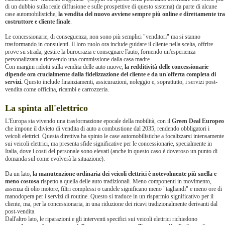
di un dubbio sulla reale diffusione e sulle prospettive di questo sistema) da parte di alcune
case automobilistiche,
la vendita del nuovo avviene sempre più online e direttamente tra
costruttore e cliente finale
.
Le concessionarie, di conseguenza, non sono più semplici "venditori" ma si stanno
trasformando in consulenti. Il loro ruolo ora include guidare il cliente nella scelta, offrire
prove su strada, gestire la burocrazia e consegnare l'auto, fornendo un'esperienza
personalizzata e ricevendo una commissione dalla casa madre.
Con margini ridotti sulla vendita delle auto nuove,
la redditività delle concessionarie
dipende ora crucialmente dalla fidelizzazione del cliente e da un'offerta completa di
servizi.
Questo include finanziamenti, assicurazioni, noleggio e, soprattutto, i servizi post-
vendita come officina, ricambi e carrozzeria.
La spinta all'elettrico
L'Europa sta vivendo una trasformazione epocale della mobilità, con il
Green Deal Europeo
che impone il divieto di vendita di auto a combustione dal 2035, rendendo obbligatori i
veicoli elettrici. Questa direttiva ha spinto le case automobilistiche a focalizzarsi intensamente
sui veicoli elettrici, ma presenta sfide significative per le concessionarie, specialmente in
Italia, dove i costi del personale sono elevati (anche in questo caso è doveroso un punto di
domanda sul come evolverà la situazione).
Da un lato,
la manutenzione ordinaria dei veicoli elettrici è notevolmente più snella e
meno costosa
rispetto a quella delle auto tradizionali. Meno componenti in movimento,
assenza di olio motore, filtri complessi o candele significano meno "tagliandi" e meno ore di
manodopera per i servizi di routine. Questo si traduce in un risparmio significativo per il
cliente, ma, per la concessionaria, in una riduzione dei ricavi tradizionalmente derivanti dal
post-vendita.
Dall'altro lato, le riparazioni e gli interventi specifici sui veicoli elettrici richiedono