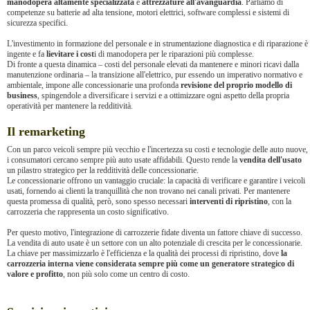
manodopera altamente specializzata
e
attrezzature all'avanguardia
. Parliamo di
competenze su batterie ad alta tensione, motori elettrici, software complessi e sistemi di
sicurezza specifici.
L'investimento in formazione del personale e in strumentazione diagnostica e di riparazione è
ingente e fa
lievitare i cost
i di manodopera per le riparazioni più complesse.
Di fronte a questa dinamica – costi del personale elevati da mantenere e minori ricavi dalla
manutenzione ordinaria – la transizione all'elettrico, pur essendo un imperativo normativo e
ambientale, impone alle concessionarie una profonda
revisione del proprio modello di
business
, spingendole a diversificare i servizi e a ottimizzare ogni aspetto della propria
operatività per mantenere la redditività.
Il remarketing
Con un parco veicoli sempre più vecchio e l'incertezza su costi e tecnologie delle auto nuove,
i consumatori cercano sempre più auto usate affidabili. Questo rende la
vendita dell'usato
un pilastro strategico per la redditività delle concessionarie.
Le concessionarie offrono un vantaggio cruciale: la capacità di verificare e garantire i veicoli
usati, fornendo ai clienti la tranquillità che non trovano nei canali privati. Per mantenere
questa promessa di qualità, però, sono spesso necessari
interventi di ripristino
, con la
carrozzeria che rappresenta un costo significativo.
Per questo motivo, l'integrazione di carrozzerie fidate diventa un fattore chiave di successo.
La vendita di auto usate è un settore con un alto potenziale di crescita per le concessionarie.
La chiave per massimizzarlo è l'efficienza e la qualità dei processi di ripristino, dove
la
carrozzeria interna viene considerata sempre più come un generatore strategico di
valore e profitto
, non più solo come un centro di costo.