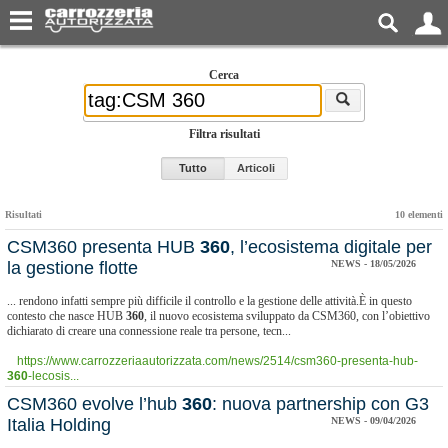
Cerca
Filtra risultati
Tutto
Articoli
Risultati
10 elementi
CSM360 presenta HUB
360
, l’ecosistema digitale per
la gestione flotte
NEWS - 18/05/2026
... rendono infatti sempre più difficile il controllo e la gestione delle attività.È in questo
contesto che nasce HUB
360
, il nuovo ecosistema sviluppato da CSM360, con l’obiettivo
dichiarato di creare una connessione reale tra persone, tecn...
https://www.carrozzeriaautorizzata.com/news/2514/csm360-presenta-hub-
360
-lecosis...
​CSM360 evolve l’hub
360
: nuova partnership con G3
Italia Holding
NEWS - 09/04/2026