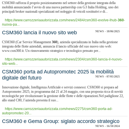
CSM360 rafforza il proprio posizionamento nel settore della gestione integrata della
mobilità annunciando l’avvio di una nuova partnership con G3 Italia Holding, uno dei
principali broker nazionali specializzati nel noleggio di veicoli sostitutivi e di...
https://www.carrozzeriaautorizzata.com/news/2484/csm360-evolve-lhub-
360
-
nuova-pa...
​CSM360 lancia il nuovo sito web
NEWS - 18/06/2025
CSM360 (Car Service Management
360
), azienda specializzata in Italia nella gestione
integrata delle flotte aziendali, annuncia il lancio ufficiale del suo nuovo sito web:
www.csm360.it. Un rinnovamento strategico e tecnologico pensato per...
https://www.carrozzeriaautorizzata.com/news/2304/csm360-lancia-il-nuovo-
sito-web...
CSM360 porta ad Autopromotec 2025 la mobilità
digitale del futuro
NEWS - 07/05/2025
Innovazione digitale, Intelligenza Artificiale e servizi connessi: CSM360 si prepara ad
Autopromotec 2025, in programma dal 21 al 24 maggio, con una proposta ricca di novità
tecnologiche per rivoluzionare la gestione delle flotte e delle riparazioni.Nel padiglione 22,
allo stand C80, l’azienda presenta il suo...
https://www.carrozzeriaautorizzata.com/news/2275/csm360-porta-ad-
autopromotec-20...
CSM360 e Gema Group: siglato accordo strategico
NEWS - 16/10/2024