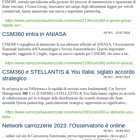
CSM360, azienda specializzata nella gestione dei processi di manutenzione e riparazione di
flotte veicolari, e Gema Group, innovatore nel campo degli allestimenti leggeri per veicoli
commerciali, hanno annunciato una nuova e importante partnership...
https://www.carrozzeriaautorizzata.com/news/2136/csm360-e-gema-group-
siglato-acc...
CSM360 entra in ANIASA
NEWS - 22/07/2024
CSM360 è orgogliosa di annunciare la sua adesione ufficiale ad ANIASA, l'Associazione
Nazionale Industria dell'Autonoleggio e Servizi Automobilistici. Questo importante
traguardo, raggiunto il 2 luglio, segna un nuovo capitolo per CSM360, che entra a far...
https://www.carrozzeriaautorizzata.com/news/2100/csm360-entra-in-aniasa...
CSM360 e STELLANTIS & You Italia: siglato accordo
strategico
NEWS - 09/07/2024
In un'epoca in cui l'efficienza e la rapidità di servizio sono fondamentali, Car Service
Management
360
S.r.l. (CSM360) e STELLANTIS & You Italia hanno siglato un accordo
di collaborazione per lo sviluppo della distribuzione dei ricambi destinati alle flotte
aziendali.Questa partnership, particolarmente strategica, rappresenta un significativo...
https://www.carrozzeriaautorizzata.com/news/2091/csm360-e-stellantis-you-
italia-...
Network carrozzerie 2023: l’Osservatorio è online
NEWS - 26/09/2023
... online sul sito di Carrozzeria Autorizzata, previa registrazione gratuita: clicca qui).I