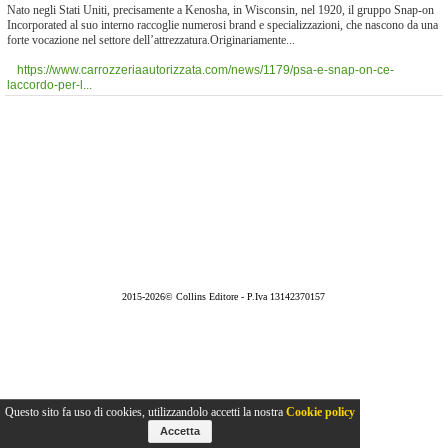
Nato negli Stati Uniti, precisamente a Kenosha, in Wisconsin, nel 1920, il gruppo Snap-on
Incorporated al suo interno raccoglie numerosi brand e specializzazioni, che nascono da una
forte vocazione nel settore dell’attrezzatura.Originariamente...
https://www.carrozzeriaautorizzata.com/news/1179/psa-e-snap-on-ce-
laccordo-per-l...
2015-2026© Collins Editore - P.Iva 13142370157
Questo sito fa uso di cookies, utilizzandolo accetti la nostra
Cookie policy
Accetta