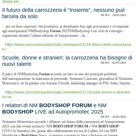
strada-per-...
Il futuro della carrozzeria è “insieme”, nessuno può
farcela da solo
NEWS - 14/07/2025
... per un bene superiore: dai produttori, ai distributori fino agli assicuratori e ovviamente
agli autoriparatori.NMBodyshop
Forum
2025NMBodyshop è un ciclo di convegni -
organizzati durante l’ultima edizione di Autopromotec - da ...
https://www.carrozzeriaautorizzata.com/news/2323/il-futuro-della-carrozzeria-
e-i...
Scuole, donne e stranieri: la carrozzeria ha bisogno di
nuovi talenti
NEWS - 02/07/2025
Il palco di NMBodyshop
Forum
accende un faro su uno dei principali problemi
dell’autoriparazione: la mancanza di personale. Tommaso Caravani, giornalista di Notiziario
Motoristico, ne ha parlato con Antonio Ferrulli, marketing manager di PPG Italia; Simone...
https://www.carrozzeriaautorizzata.com/news/2317/scuole-donne-e-stranieri-
la-car...
I relatori di NM
BODYSHOP
FORUM
e NM
BODYSHOP
LIVE ad Autopromotec 2025
NEWS - 16/05/2025
Notiziario Motoristico accende i riflettori sul futuro della carrozzeria ad Autopromotec
2025 con due eventi esclusivi: NM
BODYSHOP
FORUM
e NM
BODYSHOP
LIVE.Un’iniziativa che, grazie alla collaborazione tra noi di Collins Srl con IBIS
Worldwide e
BodyShop
News, si prepara a portare in fiera a Bologna un format