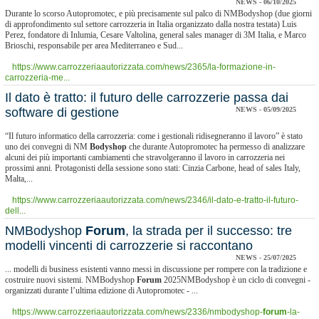
NEWS - 06/10/2025
Durante lo scorso Autopromotec, e più precisamente sul palco di NMBodyshop (due giorni
di approfondimento sul settore carrozzeria in Italia organizzato dalla nostra testata) Luis
Perez, fondatore di Inlumia, Cesare Valtolina, general sales manager di 3M Italia, e Marco
Brioschi, responsabile per area Mediterraneo e Sud...
https://www.carrozzeriaautorizzata.com/news/2365/la-formazione-in-
carrozzeria-me...
Il dato è tratto: il futuro delle carrozzerie passa dai
software di gestione
NEWS - 05/09/2025
“Il futuro informatico della carrozzeria: come i gestionali ridisegneranno il lavoro” è stato
uno dei convegni di NM
Bodyshop
che durante Autopromotec ha permesso di analizzare
alcuni dei più importanti cambiamenti che stravolgeranno il lavoro in carrozzeria nei
prossimi anni. Protagonisti della sessione sono stati: Cinzia Carbone, head of sales Italy,
Malta,...
https://www.carrozzeriaautorizzata.com/news/2346/il-dato-e-tratto-il-futuro-
dell...
NMBodyshop
Forum
, la strada per il successo: tre
modelli vincenti di carrozzerie si raccontano
NEWS - 25/07/2025
... modelli di business esistenti vanno messi in discussione per rompere con la tradizione e
costruire nuovi sistemi. NMBodyshop
Forum
2025NMBodyshop è un ciclo di convegni -
organizzati durante l’ultima edizione di Autopromotec - ...
https://www.carrozzeriaautorizzata.com/news/2336/nmbodyshop-
forum
-la-