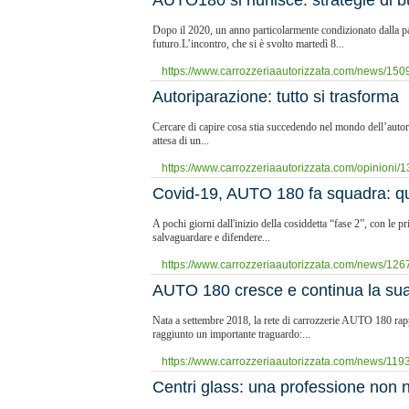
​AUTO180 si riunisce: strategie di 
Dopo il 2020, un anno particolarmente condizionato dalla pa
futuro.L’incontro, che si è svolto martedì 8...
https://www.carrozzeriaautorizzata.com/news/1509/
Autoriparazione: tutto si trasforma
Cercare di capire cosa stia succedendo nel mondo dell’autorip
attesa di un...
https://www.carrozzeriaautorizzata.com/opinioni/136
Covid-19, AUTO 180 fa squadra: quat
A pochi giorni dall'inizio della cosiddetta “fase 2”, con le 
salvaguardare e difendere...
https://www.carrozzeriaautorizzata.com/news/1267
​AUTO 180 cresce e continua la su
Nata a settembre 2018, la rete di carrozzerie AUTO 180 rapp
raggiunto un importante traguardo:...
https://www.carrozzeriaautorizzata.com/news/1193
Centri glass: una professione non