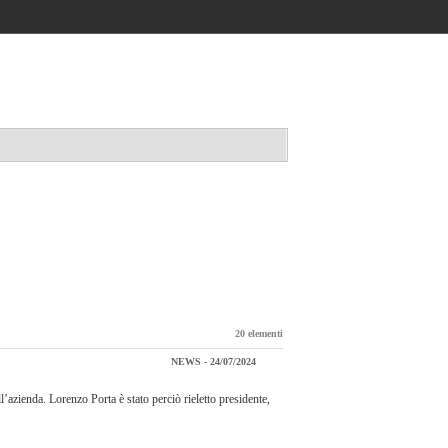
Accedi / registrati
20 elementi
NEWS - 24/07/2024
azienda. Lorenzo Porta è stato perciò rieletto presidente,