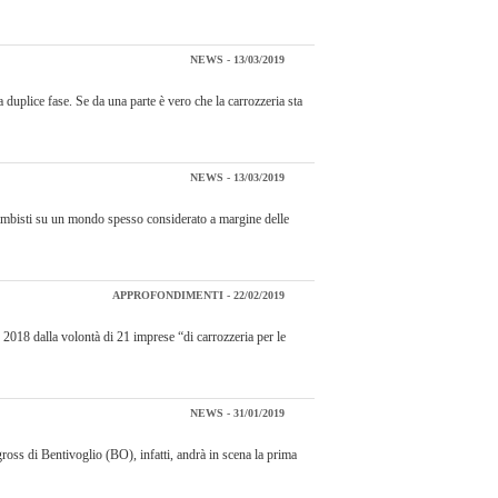
NEWS - 13/03/2019
duplice fase. Se da una parte è vero che la carrozzeria sta
NEWS - 13/03/2019
icambisti su un mondo spesso considerato a margine delle
APPROFONDIMENTI - 22/02/2019
2018 dalla volontà di 21 imprese “di carrozzeria per le
NEWS - 31/01/2019
ss di Bentivoglio (BO), infatti, andrà in scena la prima