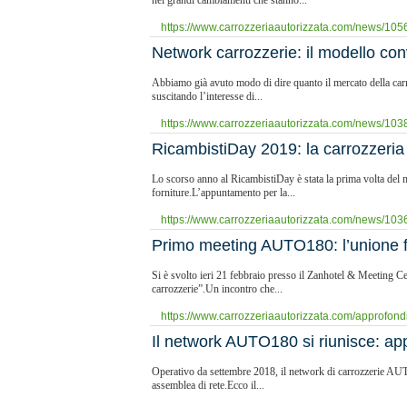
nei grandi cambiamenti che stanno...
https://www.carrozzeriaautorizzata.com/news/1056/l
​Network carrozzerie: il modello co
Abbiamo già avuto modo di dire quanto il mercato della carro
suscitando l’interesse di...
https://www.carrozzeriaautorizzata.com/news/1038/
​RicambistiDay 2019: la carrozzeria so
Lo scorso anno al RicambistiDay è stata la prima volta del 
forniture.L’appuntamento per la...
https://www.carrozzeriaautorizzata.com/news/1036/
Primo meeting AUTO180: l’unione f
Si è svolto ieri 21 febbraio presso il Zanhotel & Meeting C
carrozzerie”.Un incontro che...
https://www.carrozzeriaautorizzata.com/approfond
​Il network AUTO180 si riunisce: 
Operativo da settembre 2018, il network di carrozzerie AUT
assemblea di rete.Ecco il...