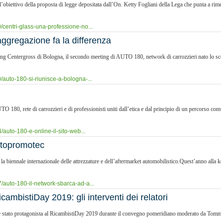
obiettivo della proposta di legge depositata dall’On. Ketty Fogliani della Lega che punta a rime
centri-glass-una-professione-no...
aggregazione fa la differenza
eting Centergross di Bologna, il secondo meeting di AUTO 180, network di carrozzieri nato lo 
auto-180-si-riunisce-a-bologna-...
 180, rete di carrozzieri e di professionisti uniti dall’etica e dal principio di un percorso comun
auto-180-e-online-il-sito-web...
utopromotec
 la biennale internazionale delle attrezzature e dell’aftermarket automobilistico.Quest’anno alla
/auto-180-il-network-sbarca-ad-a...
icambistiDay 2019: gli interventi dei relatori
 è stato protagonista al RicambistiDay 2019 durante il convegno pomeridiano moderato da Tomm