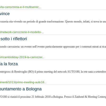
a-carrozzeria-e-il-multiservic...
nvince
zzeria stia vivendo un periodo di grande trasformazione. Questo mondo, infatti, si trova in una 
network-carrozzerie-il-modello-...
tto i riflettori
mondo carrozzeria: un evento nell’evento particolarmente apprezzato per i contenuti mirati ai r
ricambistiday-2019-la-carrozzer...
a la forza
entergross di Bentivoglio (BO) il primo meeting del network AUTO180, la rete nata a settembre 
imenti/1013/primo-meeting-auto18...
appuntamento a Bologna
O180 si riunirà il prossimo 21 febbraio 2018 a Bologna. Presso il Zanhotel & Meeting Centergro