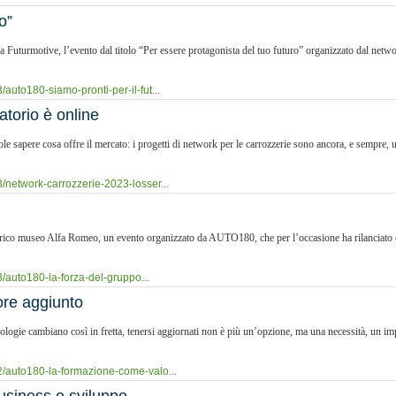
o”
iera Futurmotive, l’evento dal titolo “Per essere protagonista del tuo futuro” organizzato da
auto180-siamo-pronti-per-il-fut...
torio è online
le sapere cosa offre il mercato: i progetti di network per le carrozzerie sono ancora, e sempre, un
/network-carrozzerie-2023-losser...
torico museo Alfa Romeo, un evento organizzato da AUTO180, che per l’occasione ha rilanciato c
/auto180-la-forza-del-gruppo...
re aggiunto
nologie cambiano così in fretta, tenersi aggiornati non è più un’opzione, ma una necessità, un im
2/auto180-la-formazione-come-valo...