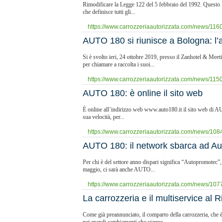
Rimodificare la Legge 122 del 5 febbraio del 1992. Questo l’
che definisce tutti gli...
https://www.carrozzeriaautorizzata.com/news/1160/
AUTO 180 si riunisce a Bologna: l’
Si è svolto ieri, 24 ottobre 2019, presso il Zanhotel & Me
per chiamare a raccolta i suoi...
https://www.carrozzeriaautorizzata.com/news/1150/
​AUTO 180: è online il sito web
È online all’indirizzo web www.auto180.it il sito web di AUTO
sua velocità, per...
https://www.carrozzeriaautorizzata.com/news/1084/
​AUTO 180: il network sbarca ad A
Per chi è del settore anno dispari significa “Autopromotec”,
maggio, ci sarà anche AUTO...
https://www.carrozzeriaautorizzata.com/news/1077
La carrozzeria e il multiservice al R
Come già preannunciato, il comparto della carrozzeria, che