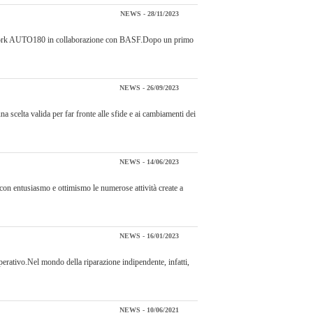
NEWS - 28/11/2023
l network AUTO180 in collaborazione con BASF.Dopo un primo
NEWS - 26/09/2023
a scelta valida per far fronte alle sfide e ai cambiamenti dei
NEWS - 14/06/2023
on entusiasmo e ottimismo le numerose attività create a
NEWS - 16/01/2023
perativo.Nel mondo della riparazione indipendente, infatti,
NEWS - 10/06/2021