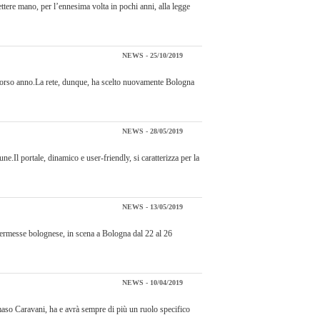
ttere mano, per l’ennesima volta in pochi anni, alla legge
NEWS - 25/10/2019
scorso anno.La rete, dunque, ha scelto nuovamente Bologna
NEWS - 28/05/2019
e.Il portale, dinamico e user-friendly, si caratterizza per la
NEWS - 13/05/2019
 kermesse bolognese, in scena a Bologna dal 22 al 26
NEWS - 10/04/2019
aso Caravani, ha e avrà sempre di più un ruolo specifico