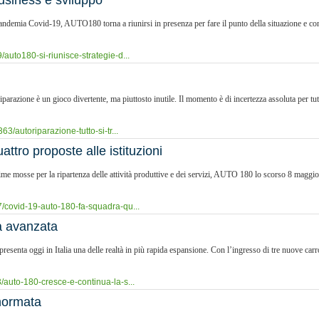
business e sviluppo
ndemia Covid-19, AUTO180 torna a riunirsi in presenza per fare il punto della situazione e con
auto180-si-riunisce-strategie-d...
arazione è un gioco divertente, ma piuttosto inutile. Il momento è di incertezza assoluta per tutt
3/autoriparazione-tutto-si-tr...
tro proposte alle istituzioni
prime mosse per la ripartenza delle attività produttive e dei servizi, AUTO 180 lo scorso 8 maggi
/covid-19-auto-180-fa-squadra-qu...
a avanzata
resenta oggi in Italia una delle realtà in più rapida espansione. Con l’ingresso di tre nuove ca
/auto-180-cresce-e-continua-la-s...
 normata