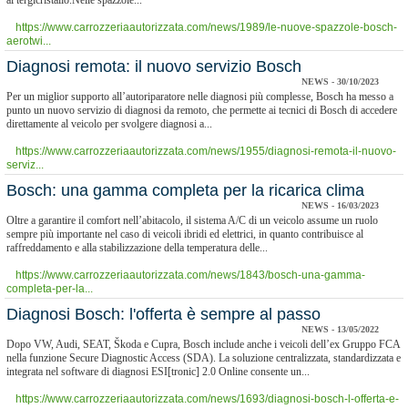
al tergicristallo.Nelle spazzole...
https://www.carrozzeriaautorizzata.com/news/1989/le-nuove-spazzole-bosch-
aerotwi...
Diagnosi remota: il nuovo servizio Bosch
NEWS - 30/10/2023
Per un miglior supporto all’autoriparatore nelle diagnosi più complesse, Bosch ha messo a
punto un nuovo servizio di diagnosi da remoto, che permette ai tecnici di Bosch di accedere
direttamente al veicolo per svolgere diagnosi a...
https://www.carrozzeriaautorizzata.com/news/1955/diagnosi-remota-il-nuovo-
serviz...
Bosch: una gamma completa per la ricarica clima
NEWS - 16/03/2023
Oltre a garantire il comfort nell’abitacolo, il sistema A/C di un veicolo assume un ruolo
sempre più importante nel caso di veicoli ibridi ed elettrici, in quanto contribuisce al
raffreddamento e alla stabilizzazione della temperatura delle...
https://www.carrozzeriaautorizzata.com/news/1843/bosch-una-gamma-
completa-per-la...
Diagnosi Bosch: l'offerta è sempre al passo
NEWS - 13/05/2022
Dopo VW, Audi, SEAT, Škoda e Cupra, Bosch include anche i veicoli dell’ex Gruppo FCA
nella funzione Secure Diagnostic Access (SDA). La soluzione centralizzata, standardizzata e
integrata nel software di diagnosi ESI[tronic] 2.0 Online consente un...
https://www.carrozzeriaautorizzata.com/news/1693/diagnosi-bosch-l-offerta-e-