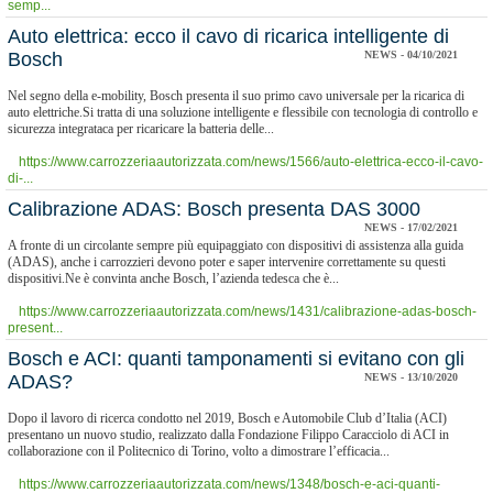
semp...
​Auto elettrica: ecco il cavo di ricarica intelligente di
Bosch
NEWS - 04/10/2021
Nel segno della e-mobility, Bosch presenta il suo primo cavo universale per la ricarica di
auto elettriche.Si tratta di una soluzione intelligente e flessibile con tecnologia di controllo e
sicurezza integrataca per ricaricare la batteria delle...
https://www.carrozzeriaautorizzata.com/news/1566/auto-elettrica-ecco-il-cavo-
di-...
Calibrazione ADAS: Bosch presenta DAS 3000
NEWS - 17/02/2021
A fronte di un circolante sempre più equipaggiato con dispositivi di assistenza alla guida
(ADAS), anche i carrozzieri devono poter e saper intervenire correttamente su questi
dispositivi.Ne è convinta anche Bosch, l’azienda tedesca che è...
https://www.carrozzeriaautorizzata.com/news/1431/calibrazione-adas-bosch-
present...
​Bosch e ACI: quanti tamponamenti si evitano con gli
ADAS?
NEWS - 13/10/2020
Dopo il lavoro di ricerca condotto nel 2019, Bosch e Automobile Club d’Italia (ACI)
presentano un nuovo studio, realizzato dalla Fondazione Filippo Caracciolo di ACI in
collaborazione con il Politecnico di Torino, volto a dimostrare l’efficacia...
https://www.carrozzeriaautorizzata.com/news/1348/bosch-e-aci-quanti-