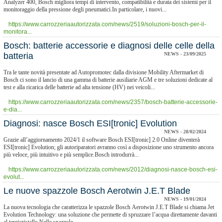
Analyzer 400, Bosch migliora tempi di intervento, compatibilità e durata dei sistemi per il
monitoraggio della pressione degli pneumatici.In particolare, i nuovi...
https://www.carrozzeriaautorizzata.com/news/2519/soluzioni-bosch-per-il-
monitora...
​Bosch: batterie accessorie e diagnosi delle celle della
batteria
NEWS - 23/09/2025
Tra le tante novità presentate ad Autopromotec dalla divisione Mobility Aftermarket di
Bosch ci sono il lancio di una gamma di batterie ausiliarie AGM e tre soluzioni dedicate al
test e alla ricarica delle batterie ad alta tensione (HV) nei veicoli...
https://www.carrozzeriaautorizzata.com/news/2357/bosch-batterie-accessorie-
e-dia...
Diagnosi: nasce Bosch ESI[tronic] Evolution
NEWS - 28/02/2024
Grazie all’aggiornamento 2024/1 il software Bosch ESI[tronic] 2.0 Online diventerà
ESI[tronic] Evolution; gli autoriparatori avranno così a disposizione uno strumento ancora
più veloce, più intuitivo e più semplice.Bosch introdurrà...
https://www.carrozzeriaautorizzata.com/news/2012/diagnosi-nasce-bosch-esi-
evolut...
​Le nuove spazzole Bosch Aerotwin J.E.T Blade
NEWS - 19/01/2024
La nuova tecnologia che caratterizza le spazzole Bosch Aerotwin J.E.T Blade si chiama Jet
Evolution Technology: una soluzione che permette di spruzzare l’acqua direttamente davanti