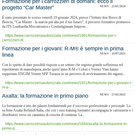
Formazione per i carrozzieri di domani: ecco il
progetto “Car Master”
NEWS - 25/01/2024
È stato presentato lo scorso venerdì 19 gennaio 2024, presso l’Istituto don Bosco di
Brescia, “Car Master - la marcia più alta per il tuo futuro”, il percorso formativo promosso
da ITS Lombardia Meccatronica e Confartigianato Imprese...
https://www.carrozzeriaautorizzata.com/news/1991/formazione-per-i-
carrozzieri-di...
​Formazione per i giovani: R-M® è sempre in prima
linea
NEWS - 19/07/2023
Con lo spirito di dare possibili risposte a un settore che registra grande sofferenza nel
reperimento di manodopera, anche quest’anno R-M e Colori e Vernici Vian hanno
supportato ENGIM Veneto SFP Turazza in un percorso di avvicinamento dei ragazzi...
https://www.carrozzeriaautorizzata.com/news/1911/formazione-per-i-giovani-r-
m-e-...
​Axalta: la formazione in primo piano
NEWS - 17/03/2023
La formazione è uno dei pilastri fondamentali per il successo professionale e personale. Lo
sa bene Axalta Refinish Italia, che con i suoi training formativi accompagna le carrozzerie e i
distributori verso un cammino di crescita di continua. La...
https://www.carrozzeriaautorizzata.com/news/1844/axalta-la-formazione-in-
primo-p...