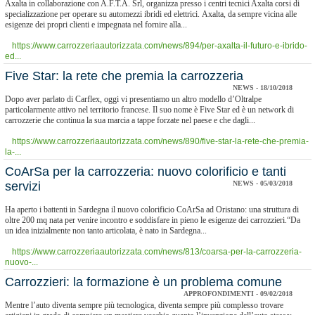
Axalta in collaborazione con A.F.T.A. Srl, organizza presso i centri tecnici Axalta corsi di
specializzazione per operare su automezzi ibridi ed elettrici. Axalta, da sempre vicina alle
esigenze dei propri clienti e impegnata nel fornire alla...
https://www.carrozzeriaautorizzata.com/news/894/per-axalta-il-futuro-e-ibrido-
ed...
​Five Star: la rete che premia la carrozzeria
NEWS - 18/10/2018
Dopo aver parlato di Carflex, oggi vi presentiamo un altro modello d’Oltralpe
particolarmente attivo nel territorio francese. Il suo nome è Five Star ed è un network di
carrozzerie che continua la sua marcia a tappe forzate nel paese e che dagli...
https://www.carrozzeriaautorizzata.com/news/890/five-star-la-rete-che-premia-
la-...
CoArSa per la carrozzeria: nuovo colorificio e tanti
servizi
NEWS - 05/03/2018
Ha aperto i battenti in Sardegna il nuovo colorificio CoArSa ad Oristano: una struttura di
oltre 200 mq nata per venire incontro e soddisfare in pieno le esigenze dei carrozzieri.“Da
un idea inizialmente non tanto articolata, è nato in Sardegna...
https://www.carrozzeriaautorizzata.com/news/813/coarsa-per-la-carrozzeria-
nuovo-...
Carrozzieri: la formazione è un problema comune
APPROFONDIMENTI - 09/02/2018
Mentre l’auto diventa sempre più tecnologica, diventa sempre più complesso trovare