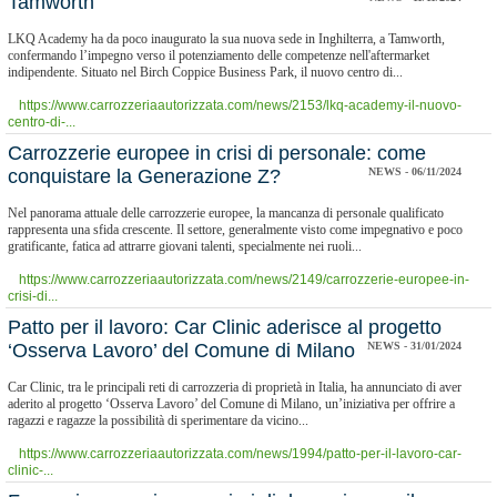
Tamworth
LKQ Academy ha da poco inaugurato la sua nuova sede in Inghilterra, a Tamworth,
confermando l’impegno verso il potenziamento delle competenze nell'aftermarket
indipendente. Situato nel Birch Coppice Business Park, il nuovo centro di...
https://www.carrozzeriaautorizzata.com/news/2153/lkq-academy-il-nuovo-
centro-di-...
Carrozzerie europee in crisi di personale: come
conquistare la Generazione Z?
NEWS - 06/11/2024
Nel panorama attuale delle carrozzerie europee, la mancanza di personale qualificato
rappresenta una sfida crescente. Il settore, generalmente visto come impegnativo e poco
gratificante, fatica ad attrarre giovani talenti, specialmente nei ruoli...
https://www.carrozzeriaautorizzata.com/news/2149/carrozzerie-europee-in-
crisi-di...
Patto per il lavoro: Car Clinic aderisce al progetto
‘Osserva Lavoro’ del Comune di Milano
NEWS - 31/01/2024
Car Clinic, tra le principali reti di carrozzeria di proprietà in Italia, ha annunciato di aver
aderito al progetto ‘Osserva Lavoro’ del Comune di Milano, un’iniziativa per offrire a
ragazzi e ragazze la possibilità di sperimentare da vicino...
https://www.carrozzeriaautorizzata.com/news/1994/patto-per-il-lavoro-car-
clinic-...