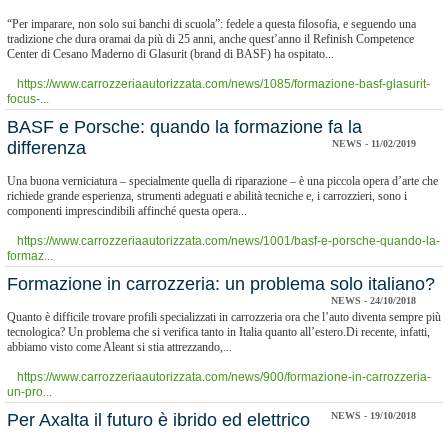
“Per imparare, non solo sui banchi di scuola”: fedele a questa filosofia, e seguendo una
tradizione che dura oramai da più di 25 anni, anche quest’anno il Refinish Competence
Center di Cesano Maderno di Glasurit (brand di BASF) ha ospitato...
https://www.carrozzeriaautorizzata.com/news/1085/formazione-basf-glasurit-
focus-...
BASF e Porsche: quando la formazione fa la
differenza
NEWS - 11/02/2019
Una buona verniciatura – specialmente quella di riparazione – è una piccola opera d’arte che
richiede grande esperienza, strumenti adeguati e abilità tecniche e, i carrozzieri, sono i
componenti imprescindibili affinché questa opera...
https://www.carrozzeriaautorizzata.com/news/1001/basf-e-porsche-quando-la-
formaz...
Formazione in carrozzeria: un problema solo italiano?
NEWS - 24/10/2018
Quanto è difficile trovare profili specializzati in carrozzeria ora che l’auto diventa sempre più
tecnologica? Un problema che si verifica tanto in Italia quanto all’estero.Di recente, infatti,
abbiamo visto come Aleant si stia attrezzando,...
https://www.carrozzeriaautorizzata.com/news/900/formazione-in-carrozzeria-
un-pro...
Per Axalta il futuro è ibrido ed elettrico
NEWS - 19/10/2018