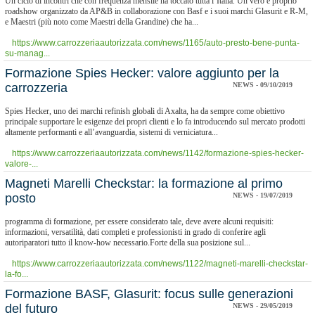
Un ciclo di incontri che con frequenza mensile ha toccato tutta l’Italia. Un vero e proprio
roadshow organizzato da AP&B in collaborazione con Basf e i suoi marchi Glasurit e R-M,
e Maestri (più noto come Maestri della Grandine) che ha...
https://www.carrozzeriaautorizzata.com/news/1165/auto-presto-bene-punta-
su-manag...
​Formazione Spies Hecker: valore aggiunto per la
carrozzeria
NEWS - 09/10/2019
Spies Hecker, uno dei marchi refinish globali di Axalta, ha da sempre come obiettivo
principale supportare le esigenze dei propri clienti e lo fa introducendo sul mercato prodotti
altamente performanti e all’avanguardia, sistemi di verniciatura...
https://www.carrozzeriaautorizzata.com/news/1142/formazione-spies-hecker-
valore-...
​Magneti Marelli Checkstar: la formazione al primo
posto
NEWS - 19/07/2019
programma di formazione, per essere considerato tale, deve avere alcuni requisiti:
informazioni, versatilità, dati completi e professionisti in grado di conferire agli
autoriparatori tutto il know-how necessario.Forte della sua posizione sul...
https://www.carrozzeriaautorizzata.com/news/1122/magneti-marelli-checkstar-
la-fo...
​Formazione BASF, Glasurit: focus sulle generazioni
del futuro
NEWS - 29/05/2019