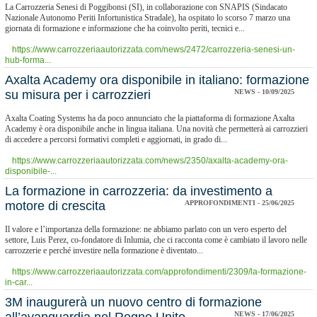
La Carrozzeria Senesi di Poggibonsi (SI), in collaborazione con SNAPIS (Sindacato
Nazionale Autonomo Periti Infortunistica Stradale), ha ospitato lo scorso 7 marzo una
giornata di formazione e informazione che ha coinvolto periti, tecnici e...
https://www.carrozzeriaautorizzata.com/news/2472/carrozzeria-senesi-un-
hub-forma...
​Axalta Academy ora disponibile in italiano: formazione
su misura per i carrozzieri
NEWS - 10/09/2025
Axalta Coating Systems ha da poco annunciato che la piattaforma di formazione Axalta
Academy è ora disponibile anche in lingua italiana. Una novità che permetterà ai carrozzieri
di accedere a percorsi formativi completi e aggiornati, in grado di...
https://www.carrozzeriaautorizzata.com/news/2350/axalta-academy-ora-
disponibile-...
​La formazione in carrozzeria: da investimento a
motore di crescita
APPROFONDIMENTI - 25/06/2025
Il valore e l’importanza della formazione: ne abbiamo parlato con un vero esperto del
settore, Luis Perez, co-fondatore di Inlumia, che ci racconta come è cambiato il lavoro nelle
carrozzerie e perché investire nella formazione è diventato...
https://www.carrozzeriaautorizzata.com/approfondimenti/2309/la-formazione-
in-car...
​3M inaugurerà un nuovo centro di formazione
NEWS - 17/06/2025