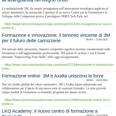
all’avanguardia nel Regno Unito
La multinazionale 3M, da sempre protagonista nell’innovazione tecnologica applicata al
settore automotive, ha annunciato l’apertura di un nuovo Centro per la Formazione e lo
Sviluppo delle Competenze presso il prestigioso MIRA Tech Park, nel...
https://www.carrozzeriaautorizzata.com/news/2303/3m-inaugurera-un-nuovo-
centro-d...
Formazione e innovazione: il binomio vincente di 3M
per il futuro delle carrozzerie
NEWS - 27/02/2025
Nel mercato della carrozzeria, rimanere competitivi significa investire costantemente nella
formazione e nell’aggiornamento professionale. 3M questo lo sa bene e con il format
itinerante "Empowering Your Skills" offre oggi un'opportunità...
https://www.carrozzeriaautorizzata.com/news/2224/formazione-e-innovazione-
il-bin...
​Formazione online: 3M e Axalta uniscono le forze
NEWS - 18/11/2024
Due tra i leader globali del settore automotive, 3M e Axalta, hanno annunciato una
collaborazione per il lancio di una nuova serie di contenuti formativi. La serie prevede
cinque moduli di formazione co-branded, progettati per aiutare tecnici...
https://www.carrozzeriaautorizzata.com/news/2159/formazione-online-3m-e-
axalta-u...
​LKQ Academy: il nuovo centro di formazione a
NEWS - 11/11/2024