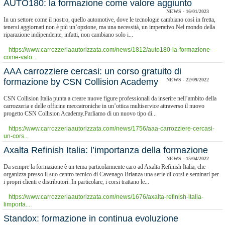
AUTO180: la formazione come valore aggiunto
NEWS - 16/01/2023
In un settore come il nostro, quello automotive, dove le tecnologie cambiano così in fretta,
tenersi aggiornati non è più un’opzione, ma una necessità, un imperativo.Nel mondo della
riparazione indipendente, infatti, non cambiano solo i...
https://www.carrozzeriaautorizzata.com/news/1812/auto180-la-formazione-
come-valo...
​AAA carrozziere cercasi: un corso gratuito di
formazione by CSN Collision Academy
NEWS - 22/09/2022
CSN Collision Italia punta a creare nuove figure professionali da inserire nell’ambito della
carrozzeria e delle officine meccatroniche in un’ottica multiservice attraverso il nuovo
progetto CSN Collision Academy.Parliamo di un nuovo tipo di...
https://www.carrozzeriaautorizzata.com/news/1756/aaa-carrozziere-cercasi-
un-cors...
​Axalta Refinish Italia: l’importanza della formazione
NEWS - 15/04/2022
Da sempre la formazione è un tema particolarmente caro ad Axalta Refinish Italia, che
organizza presso il suo centro tecnico di Cavenago Brianza una serie di corsi e seminari per
i propri clienti e distributori. In particolare, i corsi trattano le...
https://www.carrozzeriaautorizzata.com/news/1676/axalta-refinish-italia-
limporta...
Standox: formazione in continua evoluzione