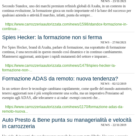
NEWS - 23/11/2021
Secondo Standox, uno dei marchi premium refinish globali di Axalta, in un contesto in
continua evoluzione, la formazione gioca un ruolo importante ed è la base del successo per
qualsiasi azienda o attività.Il marchio, infatti, punta da sempre...
https://www.carrozzeriaautorizzata.com/news/1598/standox-formazione-in-
continua-...
Spies Hecker: la formazione non si ferma
NEWS - 27/04/2021
Per Spies Hecker, brand di Axalta, parlare di formazione, ma soprattutto di formazione
continua, è una necessità in questo mondo così dinamico e in continuo cambiamento.
Mantenersi aggiornati, anticipare i rapidi mutamenti del settore e imparare...
https://www.carrozzeriaautorizzata.com/news/1479/spies-hecker-la-
formazione-non-...
Formazione ADAS da remoto: nuova tendenza?
NEWS - 02/12/2019
In un settore dove le tecnologie cambiano rapidamente, come quelle del mondo automotive,
tenersi aggiornati non è più semplicemente una scelta, ma un imperativo.Pensiamo ad
esempio agli ADAS, alle telecamere o ai radar: esempi concreti che...
https://www.carrozzeriaautorizzata.com/news/1170/formazione-adas-da-
remoto-nuova...
​Auto Presto & Bene punta su managerialità e velocità
in carrozzeria
NEWS - 22/11/2019