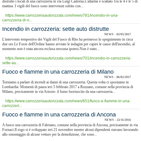
distrutto i locali di una carrozzeria in via Luigi Cadorna.L'allarme è scattato Tra le 4 e le 5 di
mattina. I vigili del fuoco sono intervenuti subito con...
https://www.carrozzeriaautorizzata.com/news/781/incendio-in-una-
carrozzeria-di-n...
Incendio in carrozzeria: sette auto distrutte
NEWS - 02/05/2017
L'intervento tempestivo dei Vigili del Fuoco di Rho ha permesso lo spegnimento in circa
due ore.Le Forze dell'Ordine hanno avviato le indagini per capire le cause dell'incendio, al
momento non è stata ancora esclusa nessuna ipotesi.Non è stato...
https://www.carrozzeriaautorizzata.com/news/701/incendio-in-carrozzeria-
sette-au...
Fuoco e fiamme in una carrozzeria di Milano
NEWS - 06/02/2017
Torniamo a parlare di incendi ai danni di una carrozzeria. Questa volta ci spostiamo in
Lombardia. Momenti di paura ieri 5 febbraio 2017 a Rozzano, comune nella provincia di
Milano, precisamente in via Ariosto: il fumo fuoriuscito da una carrozzeria...
https://www.carrozzeriaautorizzata.com/news/651/fuoco-e-fiamme-in-una-
carrozzeri...
Fuoco e fiamme in una carrozzeria di Ancona
NEWS - 22/11/2016
A fuoco una carrozzeria di Fabriano, comune nella provincia di Ancona, precisamente in via
Fornaci.Il rogo si è sviluppato ieri 21 novembre mentre alcuni dipendenti stavano lavorando
allo smontaggio di alcune vetture per la demolizione, che sono...