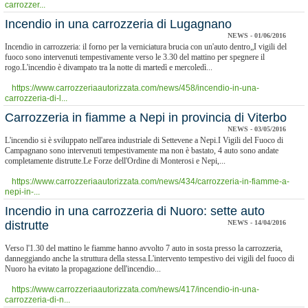
carrozzer...
Incendio in una carrozzeria di Lugagnano
NEWS - 01/06/2016
Incendio in carrozzeria: il forno per la verniciatura brucia con un'auto dentro„I vigili del
fuoco sono intervenuti tempestivamente verso le 3.30 del mattino per spegnere il
rogo.L'incendio è divampato tra la notte di martedì e mercoledì...
https://www.carrozzeriaautorizzata.com/news/458/incendio-in-una-
carrozzeria-di-l...
Carrozzeria in fiamme a Nepi in provincia di Viterbo
NEWS - 03/05/2016
L'incendio si è sviluppato nell'area industriale di Settevene a Nepi.I Vigili del Fuoco di
Campagnano sono intervenuti tempestivamente ma non è bastato, 4 auto sono andate
completamente distrutte.Le Forze dell'Ordine di Monterosi e Nepi,...
https://www.carrozzeriaautorizzata.com/news/434/carrozzeria-in-fiamme-a-
nepi-in-...
Incendio in una carrozzeria di Nuoro: sette auto
distrutte
NEWS - 14/04/2016
Verso l'1.30 del mattino le fiamme hanno avvolto 7 auto in sosta presso la carrozzeria,
danneggiando anche la struttura della stessa.L'intervento tempestivo dei vigili del fuoco di
Nuoro ha evitato la propagazione dell'incendio...
https://www.carrozzeriaautorizzata.com/news/417/incendio-in-una-
carrozzeria-di-n...