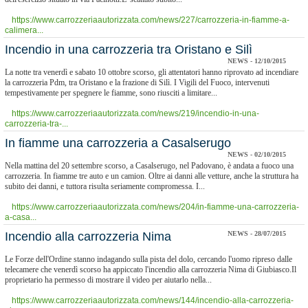
https://www.carrozzeriaautorizzata.com/news/227/carrozzeria-in-fiamme-a-
calimera...
Incendio in una carrozzeria tra Oristano e Silì
NEWS - 12/10/2015
La notte tra venerdì e sabato 10 ottobre scorso, gli attentatori hanno riprovato ad incendiare
la carrozzeria Pdm, tra Oristano e la frazione di Silì. I Vigili del Fuoco, intervenuti
tempestivamente per spegnere le fiamme, sono riusciti a limitare...
https://www.carrozzeriaautorizzata.com/news/219/incendio-in-una-
carrozzeria-tra-...
In fiamme una carrozzeria a Casalserugo
NEWS - 02/10/2015
Nella mattina del 20 settembre scorso, a Casalserugo, nel Padovano, è andata a fuoco una
carrozzeria. In fiamme tre auto e un camion. Oltre ai danni alle vetture, anche la struttura ha
subito dei danni, e tuttora risulta seriamente compromessa. I...
https://www.carrozzeriaautorizzata.com/news/204/in-fiamme-una-carrozzeria-
a-casa...
Incendio alla carrozzeria Nima
NEWS - 28/07/2015
Le Forze dell'Ordine stanno indagando sulla pista del dolo, cercando l'uomo ripreso dalle
telecamere che venerdì scorso ha appiccato l'incendio alla carrozzeria Nima di Giubiasco.Il
proprietario ha permesso di mostrare il video per aiutarlo nella...
https://www.carrozzeriaautorizzata.com/news/144/incendio-alla-carrozzeria-