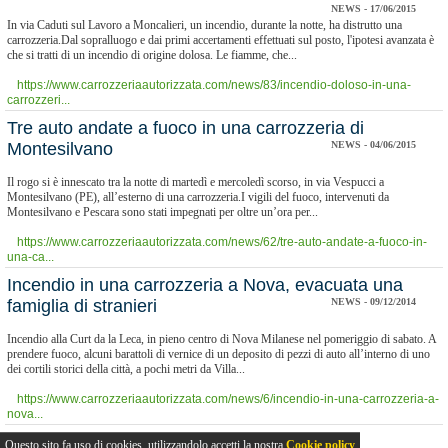
NEWS - 17/06/2015
In via Caduti sul Lavoro a Moncalieri, un incendio, durante la notte, ha distrutto una
carrozzeria.Dal sopralluogo e dai primi accertamenti effettuati sul posto, l'ipotesi avanzata è
che si tratti di un incendio di origine dolosa. Le fiamme, che...
https://www.carrozzeriaautorizzata.com/news/83/incendio-doloso-in-una-
carrozzeri...
Tre auto andate a fuoco in una carrozzeria di
Montesilvano
NEWS - 04/06/2015
Il rogo si è innescato tra la notte di martedì e mercoledì scorso, in via Vespucci a
Montesilvano (PE), all’esterno di una carrozzeria.I vigili del fuoco, intervenuti da
Montesilvano e Pescara sono stati impegnati per oltre un’ora per...
https://www.carrozzeriaautorizzata.com/news/62/tre-auto-andate-a-fuoco-in-
una-ca...
Incendio in una carrozzeria a Nova, evacuata una
famiglia di stranieri
NEWS - 09/12/2014
Incendio alla Curt da la Leca, in pieno centro di Nova Milanese nel pomeriggio di sabato. A
prendere fuoco, alcuni barattoli di vernice di un deposito di pezzi di auto all’interno di uno
dei cortili storici della città, a pochi metri da Villa...
https://www.carrozzeriaautorizzata.com/news/6/incendio-in-una-carrozzeria-a-
nova...
Questo sito fa uso di cookies, utilizzandolo accetti la nostra
Cookie policy