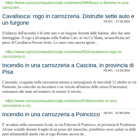
https://www.carrozzeriaautorizzata.com/news/596/fuoco-e-fiamme-in-una-
carrozzeri...
Cavallasca: rogo in carrozzeria. Distrutte sette auto e
un furgone
NEWS - 17/10/2016
Il bilancio dell'incendio è di sette auto e un furgone distrutti dalle fiamme, altre due auto
danneggiate. Il rogo è divampato nella Nathan Cars, in via Ca' Matta, un'autofficina nel
paese di Cavallasca.Nessun ferito. Le cause sono ancora ignote...
https://www.carrozzeriaautorizzata.com/news/563/cavallasca-rogo-in-
carrozzeria-d...
Incendio in una carrozzeria a Cascina, in provincia di
Pisa
NEWS - 13/10/2016
L'incendio, scoppiato nella carrozzeria intorno a mezzogiorno di mercoledì 12 ottobre in via
Piemonte, ha coinvolto un lavoratore e un veicolo all'interno dello stesso.Il lavoratore,
ustionatosi alle mani nel tentativo di estrarre il veicolo...
https://www.carrozzeriaautorizzata.com/news/558/incendio-in-una-
carrozzeria-a-ca...
Incendio in una carrozzeria a Poincicco
NEWS - 07/09/2016
E' accaduto nella carrozzeria Scotti, in via Policreta di Poincicco, in provincia di Pordenone.
Alcune scintille durante il taglio di un pezzo del rimorchio, potrebbero esser cadute su delle
parti infiammabili dando vita al rogo.Restano ancora da...