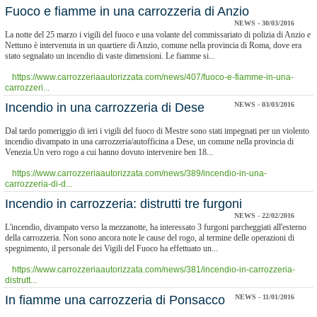
Fuoco e fiamme in una carrozzeria di Anzio
NEWS - 30/03/2016
La notte del 25 marzo i vigili del fuoco e una volante del commissariato di polizia di Anzio e
Nettuno è intervenuta in un quartiere di Anzio, comune nella provincia di Roma, dove era
stato segnalato un incendio di vaste dimensioni. Le fiamme si...
https://www.carrozzeriaautorizzata.com/news/407/fuoco-e-fiamme-in-una-
carrozzeri...
Incendio in una carrozzeria di Dese
NEWS - 03/03/2016
Dal tardo pomeriggio di ieri i vigili del fuoco di Mestre sono stati impegnati per un violento
incendio divampato in una carrozzeria/autofficina a Dese, un comune nella provincia di
Venezia.Un vero rogo a cui hanno dovuto intervenire ben 18...
https://www.carrozzeriaautorizzata.com/news/389/incendio-in-una-
carrozzeria-di-d...
Incendio in carrozzeria: distrutti tre furgoni
NEWS - 22/02/2016
L'incendio, divampato verso la mezzanotte, ha interessato 3 furgoni parcheggiati all'esterno
della carrozzeria. Non sono ancora note le cause del rogo, al termine delle operazioni di
spegnimento, il personale dei Vigili del Fuoco ha effettuato un...
https://www.carrozzeriaautorizzata.com/news/381/incendio-in-carrozzeria-
distrutt...
In fiamme una carrozzeria di Ponsacco
NEWS - 11/01/2016