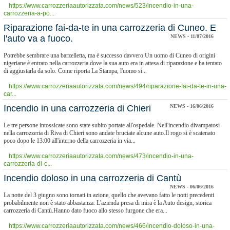
https://www.carrozzeriaautorizzata.com/news/523/incendio-in-una-
carrozzeria-a-po...
Riparazione fai-da-te in una carrozzeria di Cuneo. E
l'auto va a fuoco.
NEWS - 11/07/2016
Potrebbe sembrare una barzelletta, ma è successo davvero.Un uomo di Cuneo di origini
nigeriane è entrato nella carrozzeria dove la sua auto era in attesa di riparazione e ha tentato
di aggiustarla da solo. Come riporta La Stampa, l'uomo si...
https://www.carrozzeriaautorizzata.com/news/494/riparazione-fai-da-te-in-una-
car...
Incendio in una carrozzeria di Chieri
NEWS - 16/06/2016
Le tre persone intossicate sono state subito portate all'ospedale. Nell'incendio divampatosi
nella carrozzeria di Riva di Chieri sono andate bruciate alcune auto.Il rogo si è scatenato
poco dopo le 13:00 all'interno della carrozzeria in via...
https://www.carrozzeriaautorizzata.com/news/473/incendio-in-una-
carrozzeria-di-c...
Incendio doloso in una carrozzeria di Cantù
NEWS - 06/06/2016
La notte del 3 giugno sono tornati in azione, quello che avevano fatto le notti precedenti
probabilmente non è stato abbastanza. L'azienda presa di mira è la Auto design, storica
carrozzeria di Cantù.Hanno dato fuoco allo stesso furgone che era...
https://www.carrozzeriaautorizzata.com/news/466/incendio-doloso-in-una-