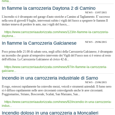
nima...
In fiamme la carrozzeria Daytona 2 di Camino
NEWS - 13/07/2015
L'incendio si è divampato nel garage d'auto storiche a Camino al Tagliamento. E' successo
nella sera di giovedì 9 luglio, intervenuti subito i vigili del fuoco a spegnere le fiamme.Il
titolare temeva di perdere le auto, ma i vigili del fuoco,...
https://www.carrozzeriaautorizzata.com/news/123/in-fiamme-la-carrozzeria-
daytona...
In fiamme la Carrozzeria Galcianese
NEWS - 29/06/2015
Poco prima delle 21.00 di sabato sera, negli uffici della Carrozzeria Galcianese, è divampato
un incendio che grazie al tempestivo intervento dei Vigili del Fuoco non si è esteso al resto
dell'officina. La Carrozzeria Galcianese al civico 42 di...
https://www.carrozzeriaautorizzata.com/news/97/in-fiamme-la-carrozzeria-
galciane...
Incendio in una carrozzeria industriale di Sarno
NEWS - 23/06/2015
Il rogo, estesosi rapidamente ha coinvolto mezzi, veicoli e strumenti aziendali. Il fumo nero
si è diffuso rapidamente nelle aree circostanti coinvolgendo anche le aree circostanti.
Poggiomarino, Striano, Boscoreale, Scafati, San Marzano, San...
https://www.carrozzeriaautorizzata.com/news/92/incendio-in-una-carrozzeria-
indus...
Incendio doloso in una carrozzeria a Moncalieri