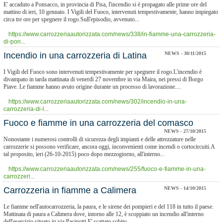
E' accaduto a Ponsacco, in provincia di Pisa, l'incendio si è propagato alle prime ore del
mattino di ieri, 10 gennaio. I Vigili del Fuoco, intervenuti tempestivamente, hanno impiegato
circa tre ore per spegnere il rogo.Sull'episodio, avvenuto...
https://www.carrozzeriaautorizzata.com/news/338/in-fiamme-una-carrozzeria-
di-pon...
Incendio in una carrozzeria di Latina
NEWS - 30/11/2015
I Vigili del Fuoco sono intervenuti tempestivamente per spegnere il rogo.L'incendio è
divampato in tarda mattinata di venerdì 27 novembre in via Maira, nei pressi di Borgo
Piave. Le fiamme hanno avuto origine durante un processo di lavorazione....
https://www.carrozzeriaautorizzata.com/news/302/incendio-in-una-
carrozzeria-di-l...
Fuoco e fiamme in una carrozzeria del comasco
NEWS - 27/10/2015
Nonostante i numerosi controlli di sicurezza degli impianti e delle attrezzature nelle
carrozzerie si possono verificare, ancora oggi, inconvenienti come incendi o cortocircuiti.A
tal proposito, ieri (26-10-2015) poco dopo mezzogiorno, all'interno...
https://www.carrozzeriaautorizzata.com/news/255/fuoco-e-fiamme-in-una-
carrozzeri...
Carrozzeria in fiamme a Calimera
NEWS - 14/10/2015
Le fiamme nell'autocarrozzeria, la paura, e le sirene dei pompieri e del 118 in tutto il paese.
Mattinata di paura a Calimera dove, intorno alle 12, è scoppiato un incendio all'interno
dell'esercizio situato in via Pacinotti.E' scattato subito...