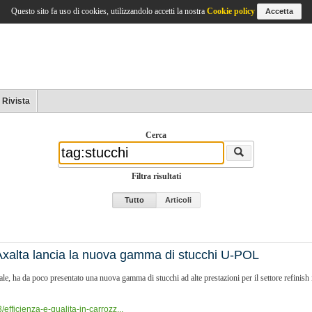
Questo sito fa uso di cookies, utilizzandolo accetti la nostra
Cookie policy
Accetta
Rivista
Cerca
Filtra risultati
Tutto
Articoli
: Axalta lancia la nuova gamma di stucchi U-POL
lobale, ha da poco presentato una nuova gamma di stucchi ad alte prestazioni per il settore refin
fficienza-e-qualita-in-carrozz...