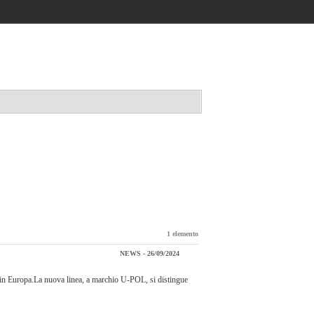
Accedi / registrati
1 elemento
NEWS - 26/09/2024
ish in Europa.La nuova linea, a marchio U-POL, si distingue