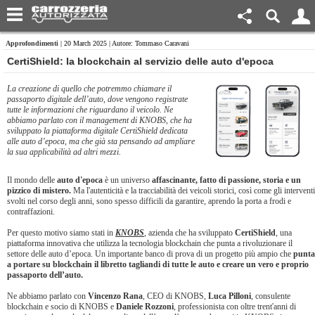
Approfondimenti
| 20 March 2025 | Autore: Tommaso Caravani
​CertiShield: la blockchain al servizio delle auto d'epoca
La creazione di quello che potremmo chiamare il
passaporto digitale dell’auto, dove vengono registrate
tutte le informazioni che riguardano il veicolo. Ne
abbiamo parlato con il management di KNOBS, che ha
sviluppato la piattaforma digitale CertiShield dedicata
alle auto d’epoca, ma che già sta pensando ad ampliare
la sua applicabilità ad altri mezzi.
Il mondo delle
auto d'epoca
è un universo
affascinante, fatto di passione, storia e un
pizzico di mistero.
Ma l'autenticità e la tracciabilità dei veicoli storici, così come gli interventi
svolti nel corso degli anni, sono spesso difficili da garantire, aprendo la porta a frodi e
contraffazioni.
Per questo motivo siamo stati in
KNOBS
, azienda che ha sviluppato
CertiShield
, una
piattaforma innovativa che utilizza la tecnologia blockchain che punta a rivoluzionare il
settore delle auto d’epoca. Un importante banco di prova di un progetto più ampio che
punta
a portare su blockchain il libretto tagliandi di tutte le auto e creare un vero e proprio
passaporto dell’auto.
Ne abbiamo parlato con
Vincenzo Rana
, CEO di KNOBS,
Luca Pilloni
, consulente
blockchain e socio di KNOBS e
Daniele Rozzoni
, professionista con oltre trent'anni di