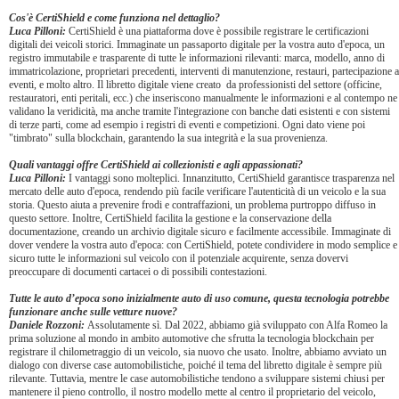
Cos'è CertiShield e come funziona nel dettaglio?
Luca Pilloni:
CertiShield è una piattaforma dove è possibile registrare le certificazioni
digitali dei veicoli storici. Immaginate un passaporto digitale per la vostra auto d'epoca, un
registro immutabile e trasparente di tutte le informazioni rilevanti: marca, modello, anno di
immatricolazione, proprietari precedenti, interventi di manutenzione, restauri, partecipazione a
eventi, e molto altro. Il libretto digitale viene creato da professionisti del settore (officine,
restauratori, enti peritali, ecc.) che inseriscono manualmente le informazioni e al contempo ne
validano la veridicità, ma anche tramite l'integrazione con banche dati esistenti e con sistemi
di terze parti, come ad esempio i registri di eventi e competizioni. Ogni dato viene poi
"timbrato" sulla blockchain, garantendo la sua integrità e la sua provenienza.
Quali vantaggi offre CertiShield ai collezionisti e agli appassionati?
Luca Pilloni:
I vantaggi sono molteplici. Innanzitutto, CertiShield garantisce trasparenza nel
mercato delle auto d'epoca, rendendo più facile verificare l'autenticità di un veicolo e la sua
storia. Questo aiuta a prevenire frodi e contraffazioni, un problema purtroppo diffuso in
questo settore. Inoltre, CertiShield facilita la gestione e la conservazione della
documentazione, creando un archivio digitale sicuro e facilmente accessibile. Immaginate di
dover vendere la vostra auto d'epoca: con CertiShield, potete condividere in modo semplice e
sicuro tutte le informazioni sul veicolo con il potenziale acquirente, senza dovervi
preoccupare di documenti cartacei o di possibili contestazioni.
Tutte le auto d’epoca sono inizialmente auto di uso comune, questa tecnologia potrebbe
funzionare anche sulle vetture nuove?
Daniele Rozzoni:
Assolutamente sì. Dal 2022, abbiamo già sviluppato con Alfa Romeo la
prima soluzione al mondo in ambito automotive che sfrutta la tecnologia blockchain per
registrare il chilometraggio di un veicolo, sia nuovo che usato. Inoltre, abbiamo avviato un
dialogo con diverse case automobilistiche, poiché il tema del libretto digitale è sempre più
rilevante. Tuttavia, mentre le case automobilistiche tendono a sviluppare sistemi chiusi per
mantenere il pieno controllo, il nostro modello mette al centro il proprietario del veicolo,