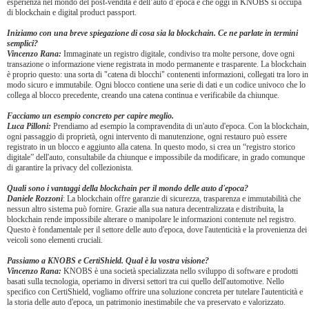
esperienza nel mondo del post-vendita e dell’auto d’epoca e che oggi in KNOBS si occupa
di blockchain e digital product passport.
Iniziamo con una breve spiegazione di cosa sia la blockchain. Ce ne parlate in termini
semplici?
Vincenzo Rana:
Immaginate un registro digitale, condiviso tra molte persone, dove ogni
transazione o informazione viene registrata in modo permanente e trasparente. La blockchain
è proprio questo: una sorta di "catena di blocchi" contenenti informazioni, collegati tra loro in
modo sicuro e immutabile. Ogni blocco contiene una serie di dati e un codice univoco che lo
collega al blocco precedente, creando una catena continua e verificabile da chiunque.
Facciamo un esempio concreto per capire meglio.
Luca Pilloni:
Prendiamo ad esempio la compravendita di un'auto d'epoca. Con la blockchain,
ogni passaggio di proprietà, ogni intervento di manutenzione, ogni restauro può essere
registrato in un blocco e aggiunto alla catena. In questo modo, si crea un “registro storico
digitale” dell'auto, consultabile da chiunque e impossibile da modificare, in grado comunque
di garantire la privacy del collezionista.
Quali sono i vantaggi della blockchain per il mondo delle auto d'epoca?
Daniele Rozzoni
: La blockchain offre garanzie di sicurezza, trasparenza e immutabilità che
nessun altro sistema può fornire. Grazie alla sua natura decentralizzata e distribuita, la
blockchain rende impossibile alterare o manipolare le informazioni contenute nel registro.
Questo è fondamentale per il settore delle auto d'epoca, dove l'autenticità e la provenienza dei
veicoli sono elementi cruciali.
Passiamo a KNOBS e CertiShield. Qual è la vostra visione?
Vincenzo Rana:
KNOBS è una società specializzata nello sviluppo di software e prodotti
basati sulla tecnologia, operiamo in diversi settori tra cui quello dell'automotive. Nello
specifico con CertiShield, vogliamo offrire una soluzione concreta per tutelare l'autenticità e
la storia delle auto d'epoca, un patrimonio inestimabile che va preservato e valorizzato.