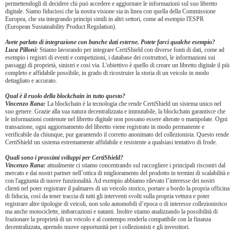
permettendogli di decidere chi può accedere e aggiornare le informazioni sul suo libretto
digitale. Siamo fiduciosi che la nostra visione sia in linea con quella della Commissione
Europea, che sta integrando principi simili in altri settori, come ad esempio l'ESPR
(European Sustainability Product Regulation).
Avete parlato di integrazione con banche dati esterne. Potete farci qualche esempio?
Luca Pilloni:
Stiamo lavorando per integrare CertiShield con diverse fonti di dati, come ad
esempio i registri di eventi e competizioni, i database dei costruttori, le informazioni sui
passaggi di proprietà, sinistri e così via. L'obiettivo è quello di creare un libretto digitale il più
completo e affidabile possibile, in grado di ricostruire la storia di un veicolo in modo
dettagliato e accurato.
Qual è il ruolo della blockchain in tutto questo?
Vincenzo Rana:
La blockchain è la tecnologia che rende CertiShield un sistema unico nel
suo genere. Grazie alla sua natura decentralizzata e immutabile, la blockchain garantisce che
le informazioni contenute nel libretto digitale non possano essere alterate o manipolate. Ogni
transazione, ogni aggiornamento del libretto viene registrato in modo permanente e
verificabile da chiunque, pur garantendo il corretto anonimato del collezionista. Questo rende
CertiShield un sistema estremamente affidabile e resistente a qualsiasi tentativo di frode.
Quali sono i prossimi sviluppi per CertiShield?
Vincenzo Rana:
attualmente ci stiamo concentrando sul raccogliere i principali riscontri dal
mercato e dai nostri partner nell’ottica di miglioramento del prodotto in termini di scalabilità e
con l'aggiunta di nuove funzionalità. Ad esempio abbiamo rilevato l’interesse dei nostri
clienti nel poter registrare il palmares di un veicolo storico, portare a bordo la propria officina
di fiducia, così da tener traccia di tutti gli interventi svolti sulla propria vettura e poter
registrare altre tipologie di veicoli, non solo automobili d’epoca o di interesse collezionistico
ma anche motociclette, imbarcazioni e natanti. Inoltre stiamo analizzando la possibilità di
frazionare la proprietà di un veicolo e al contempo renderla compatibile con la finanza
decentralizzata, aprendo nuove opportunità per i collezionisti e gli investitori.