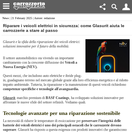
News
| 21 February 2025 | Autore: redazione
​Riparare i veicoli elettrici in sicurezza: come Glasurit aiuta le
carrozzerie a stare al passo
Glasurit e la sfida della riparazione dei veicoli elettrici:
soluzioni innovative per il futuro della mobilità.
Il settore automobilistico sta vivendo un importante
cambiamento con la crescente diffusione dei
Veicoli a
Nuova Energia (NEV).
Questi mezzi, che includono auto elettriche e ibride plug-
in, guadagnano terreno nel mercato globale grazie alla loro efficienza energetica e al ridotto
impatto ambientale. Tuttavia, la riparazione e la manutenzione di questi veicoli richiedono
competenze specifiche e tecnologie all'avanguardia.
Glasurit
, marchio premium di
BASF Coatings
, ha sviluppato soluzioni innovative per
affrontare le nuove sfide del settore refinish. Vediamo quali.
Tecnologie avanzate per una riparazione sostenibile
La necessità di ridurre le temperature di essiccazione per
preservare l’integrità delle
batterie dei veicoli elettrici è uno dei principali ostacoli che le carrozzerie devono
superare
. Glasurit ha risposto a questa esigenza con prodotti innovativi che garantiscono