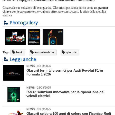
dimostrano
l’impegno dell’azienda verso la sostenibilità e l’innovazione.
Grazie alle sue soluzioni all’avanguardia, Glasurit si posiziona perciò come
un partner
chiave per le carrozzerie
che vogliono affrontare con successo le sfide della mobilità
elettrica.
Photogallery
Tags:
basf
auto elettriche
glasurit
Leggi anche
NEWS
| 06/03/2026
​Glasurit fornirà le vernici per Audi Revolut F1 in
Formula 1 2026
NEWS
| 25/03/2025
​R-M®: soluzioni innovative per la riparazione dei
veicoli elettrici
NEWS
| 18/03/2025
​Glasurit celebra 100 anni di colore con l'iconico Rudi