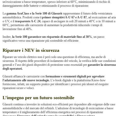
un'essiccazione a basse temperature, spesso inferiore ai 60°C, minimizzando il rischio di
danneggiamento delle batterie e ottimizzando il processo di riparazione.
La
gamma AraClass e la Serie 100 di Glasurit
rappresentano il futuro della verniciatura
automobilistica. Prodotti come
i primer riempitivi A-U 67 e A-U 87
, ad essiccazione ad aria
o UV, e il
trasparente A-C 24
, capace di asciugare in soli 20 minuti a 40°C o in 10 minuti a
60°C, permettono alle carrozzerie di aumentare la produttività riducendo i tempi di
lavorazione fino al 40%.
Inoltre,
la Serie 100 garantisce un risparmio di materiale fino al 30%
, un passo
significativo verso una riparazione più sostenibile ed efficiente.
Riparare i NEV in sicurezza
Riparare un veicolo elettrico non è però solo una questione di efficienza, ma anche di
sicurezza. Il rispetto delle procedure di isolamento del veicolo, la verifica delle sue condizioni
generali e l’uso dei giusti dispositivi di protezione sono essenziali per
garantire la sicurezza
degli operatori.
Glasurit affianca le carrozzerie con
formazione e strumenti digitali per agevolare
l’adattamento alle nuove tecnologie.
L’e-book digitale e la piattaforma Know-how
forniscono, infatti, un supporto pratico per identificare i processi più idonei ed eseguire
riparazioni sicure e veloci.
L’impegno per un futuro sostenibile
Glasurit continua a investire in soluzioni eco-efficienti per rispondere alle esigenze delle case
automobilistiche e del mercato del refinish. L'adozione di tecnologie di essiccazione a basse
temperature e il miglioramento dell’efficienza energetica nei processi di riparazione