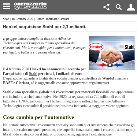
News
| 18 February 2026 | Autore: Tommaso Caravani
​Henkel acquisisce Stahl per 2,1 miliardi.
Il gruppo tedesco amplia la divisione Adhesive
Technologies con l’ingresso di uno specialista dei
rivestimenti. Ma la vera sfida, per l’automotive, è sempre
più legata a batterie e trazione elettrica.
Il 4 febbraio 2026
Henkel
ha annunciato l’accordo per
l’acquisizione di
Stahl
per circa 2,1 miliardi di euro
.
L’operazione riguarda la totalità della società olandese, controllata da
Wendel
insieme a
BASF
e
Clariant
, ed è soggetta alle consuete approvazioni regolamentari.
S
tahl è uno specialista globale nei rivestimenti per materiali flessibili
, con applicazioni
che includono anche l’automotive. Nel 2025 ha registrato circa 725 milioni di euro di
fatturato e 1.700 dipendenti. Per Henkel l’integrazione rafforza la divisione Adhesive
Technologies e consolida il presidio nei business industriali a maggiore valore aggiunto.
Cosa cambia per l’automotive
Nel settore automotive i rivestimenti specialty sono tutti quei rivestimenti che riguardano gli
interni, specialmente quelli premium, e le superfici funzionali (come i cruscotti, ad esempio).
Ma il nodo strategico per il futuro, probabilmente, riguarda l’elettrificazione.