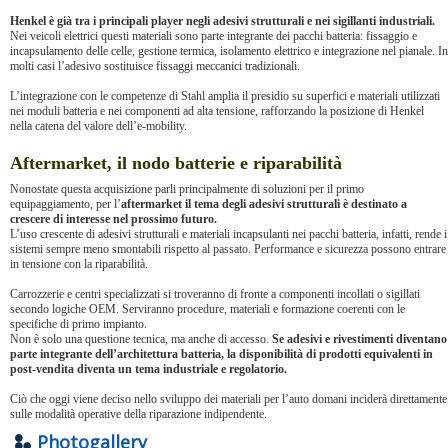
Henkel è già tra i principali player negli adesivi strutturali e nei sigillanti industriali.
Nei veicoli elettrici questi materiali sono parte integrante dei pacchi batteria: fissaggio e
incapsulamento delle celle, gestione termica, isolamento elettrico e integrazione nel pianale. In
molti casi l’adesivo sostituisce fissaggi meccanici tradizionali.
L’integrazione con le competenze di Stahl amplia il presidio su superfici e materiali utilizzati
nei moduli batteria e nei componenti ad alta tensione, rafforzando la posizione di Henkel
nella catena del valore dell’e-mobility.
Aftermarket, il nodo batterie e riparabilità
Nonostate questa acquisizione parli principalmente di soluzioni per il primo
equipaggiamento, per l’
aftermarket il tema degli adesivi strutturali è destinato a
crescere di interesse nel prossimo futuro.
L’uso crescente di adesivi strutturali e materiali incapsulanti nei pacchi batteria, infatti, rende i
sistemi sempre meno smontabili rispetto al passato. Performance e sicurezza possono entrare
in tensione con la riparabilità.
Carrozzerie e centri specializzati si troveranno di fronte a componenti incollati o sigillati
secondo logiche OEM. Serviranno procedure, materiali e formazione coerenti con le
specifiche di primo impianto.
Non è solo una questione tecnica, ma anche di accesso.
Se adesivi e rivestimenti diventano
parte integrante dell’architettura batteria, la disponibilità di prodotti equivalenti in
post-vendita diventa un tema industriale e regolatorio.
Ciò che oggi viene deciso nello sviluppo dei materiali per l’auto domani inciderà direttamente
sulle modalità operative della riparazione indipendente.
Photogallery