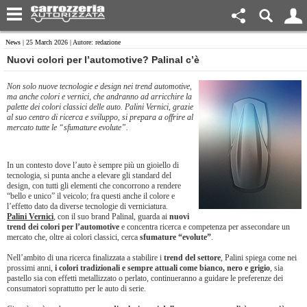
News
| 25 March 2026 | Autore: redazione
Nuovi colori per l’automotive? Palinal c’è
Non solo nuove tecnologie e design nei trend automotive,
ma anche colori e vernici, che andranno ad arricchire la
palette dei colori classici delle auto. Palini Vernici, grazie
al suo centro di ricerca e sviluppo, si prepara a offrire al
mercato tutte le “sfumature evolute”.
In un contesto dove l’auto è sempre più un gioiello di
tecnologia, si punta anche a elevare gli standard del
design, con tutti gli elementi che concorrono a rendere
“bello e unico” il veicolo; fra questi anche il colore e
l’effetto dato da diverse tecnologie di verniciatura.
Palini Vernici
, con il suo brand Palinal, guarda ai
nuovi
trend dei colori per l’automotive
e concentra ricerca e competenza per assecondare un
mercato che, oltre ai colori classici, cerca
sfumature “evolute”
.
Nell’ambito di una ricerca finalizzata a stabilire i
trend del settore
, Palini spiega come nei
prossimi anni,
i colori tradizionali e sempre attuali come bianco, nero e grigio
, sia
pastello sia con effetti metallizzato o perlato, continueranno a guidare le preferenze dei
consumatori soprattutto per le auto di serie.