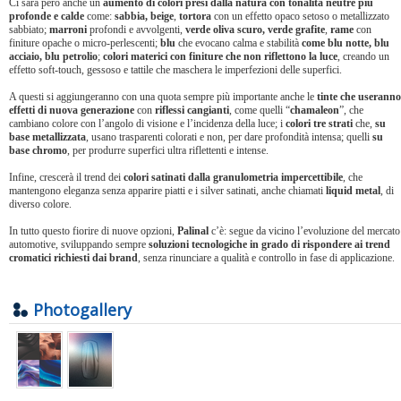
Ci sarà però anche un
aumento di colori presi dalla natura con tonalità neutre più
profonde e calde
come:
sabbia, beige
,
tortora
con un effetto opaco setoso o metallizzato
sabbiato;
marroni
profondi e avvolgenti,
verde oliva scuro, verde grafite
,
rame
con
finiture opache o micro-perlescenti;
blu
che evocano calma e stabilità
come blu notte, blu
acciaio, blu petrolio
;
colori materici con finiture che non riflettono la luce
, creando un
effetto soft-touch, gessoso e tattile che maschera le imperfezioni delle superfici.
A questi si aggiungeranno con una quota sempre più importante anche le
tinte che useranno
effetti di nuova generazione
con
riflessi cangianti
, come quelli “
chamaleon
”, che
cambiano colore con l’angolo di visione e l’incidenza della luce; i
colori tre strati
che,
su
base metallizzata
, usano trasparenti colorati e non, per dare profondità intensa; quelli
su
base chromo
, per produrre superfici ultra riflettenti e intense.
Infine, crescerà il trend dei
colori satinati dalla granulometria impercettibile
, che
mantengono eleganza senza apparire piatti e i silver satinati, anche chiamati
liquid metal
, di
diverso colore.
In tutto questo fiorire di nuove opzioni,
Palinal
c’è: segue da vicino l’evoluzione del mercato
automotive, sviluppando sempre
soluzioni tecnologiche in grado di rispondere ai trend
cromatici richiesti dai brand
, senza rinunciare a qualità e controllo in fase di applicazione.
Photogallery