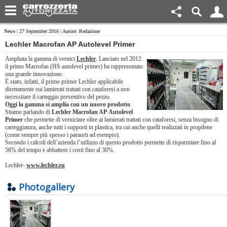
News
| 27 September 2016 | Autore: Redazione
Lechler Macrofan AP Autolevel Primer
Ampliata la gamma di vernici
Lechler
. Lanciato nel 2012
il primo Macrofan (HS autolevel primer) ha rappresentato
una grande innovazione.
È stato, infatti, il primo primer Lechler applicabile
direttamente sui lamierati trattati con cataforesi a non
necessitare il carteggio preventivo del pezzo.
Oggi la gamma si amplia con un nuovo prodotto
.
Stiamo parlando di
Lechler Macrofan AP
Autolevel
Primer
che permette di verniciare oltre ai lamierati trattati con cataforesi, senza bisogno di
carteggiatura, anche tutti i supporti in plastica, tra cui anche quelli realizzati in propilene
(come sempre più spesso i paraurti ad esempio).
Secondo i calcoli dell’azienda l’utilizzo di questo prodotto permette di risparmiare fino al
56% del tempo e abbattere i costi fino al 30%.
Lechler-
www.lechler.eu
Photogallery