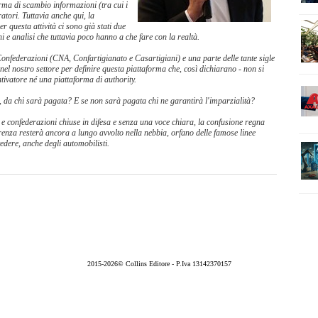
rma di scambio informazioni (tra cui i
atori. Tuttavia anche qui, la
 questa attività ci sono già stati due
 e analisi che tuttavia poco hanno a che fare con la realtà.
 Confederazioni (CNA, Confartigianato e Casartigiani) e una parte delle tante sigle
l nostro settore per definire questa piattaforma che, così dichiarano - non si
ivatore né una piattaforma di authority.
da chi sarà pagata? E se non sarà pagata chi ne garantirà l'imparzialità?
i e confederazioni chiuse in difesa e senza una voce chiara, la confusione regna
renza resterà ancora a lungo avvolto nella nebbia, orfano delle famose linee
vedere, anche degli automobilisti.
2015-2026© Collins Editore - P.Iva 13142370157