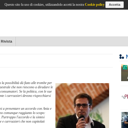
Questo sito fa uso di cookies, utilizzandolo accetti la nostra
Cookie policy
Accetta
Rivista
la possibilità dà fiato alle trombe per
estrale che non riescono a diradare le
consumatori. Se la politica, con le sue
nte i carrozzieri devono rispecchiarsi
oni a presentare un accordo con Ania e
anno comunque raggiunto lo scopo:
. Purtroppo l'accordo e la sintesi
 e carrozzieri che non capitolati