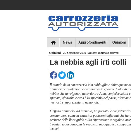
Collins
News
Approfondimenti
Opinioni
Opinioni
| 26 September 2019 | Autore: Tommaso caravani
​La nebbia agli irti colli
Il mondo della carrozzeria è in subbuglio e chiunque ne ha 
annunciare rivoluzioni e cambiamento epocali. Colpi di ma
nebbie che avvolgono l'accordo tra Ania, confederazioni e 
sparate, giravolte e caos è lo specchio del paese, sicurame
nei nostri rappresentanti nazionali.
L'effetto annuncio, ad esempio, ha portato le confederazi
consumatori come la sintesi di posizioni differenti che h
scrivere delle linee guida sulla riparazione a regola d'arte
trovata riguardano più le regole di ingaggio tra compagnie
tecnici.