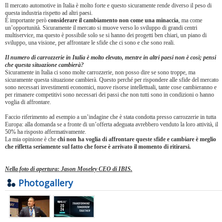
Il mercato automotive in Italia è molto forte e questo sicuramente rende diverso il peso di
questa industria rispetto ad altri paesi.
È importante però
considerare il cambiamento non come una minaccia
, ma come
un’opportunità. Sicuramente il mercato si muove verso lo sviluppo di grandi centri
multiservice, ma questo è possibile solo se si hanno dei progetti ben chiari, un piano di
sviluppo, una visione, per affrontare le sfide che ci sono e che sono reali.
Il numero di carrozzerie in Italia è molto elevato, mentre in altri paesi non è così; pensi
che questa situazione cambierà?
Sicuramente in Italia ci sono molte carrozzerie, non posso dire se sono troppe, ma
sicuramente questa situazione cambierà. Questo perché per rispondere alle sfide del mercato
sono necessari investimenti economici, nuove risorse intellettuali, tante cose cambieranno e
per rimanere competitivi sono necessari dei passi che non tutti sono in condizioni o hanno
voglia di affrontare.
Faccio riferimento ad esempio a un’indagine che è stata condotta presso carrozzerie in tutta
Europa: alla domanda se a fronte di un’offerta adeguata avrebbero venduto la loro attività, il
50% ha risposto affermativamente.
La mia opinione è che
chi non ha voglia di affrontare queste sfide e cambiare è meglio
che rifletta seriamente sul fatto che forse è arrivato il momento di ritirarsi.
Nella foto di apertura: Jason Moseley CEO di IBIS.
Photogallery