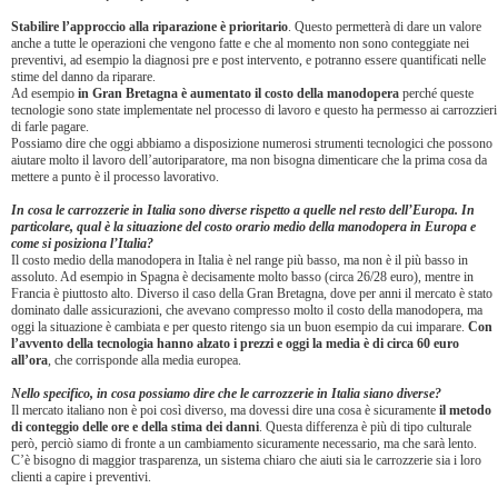
Stabilire l’approccio alla riparazione è prioritario
. Questo permetterà di dare un valore
anche a tutte le operazioni che vengono fatte e che al momento non sono conteggiate nei
preventivi, ad esempio la diagnosi pre e post intervento, e potranno essere quantificati nelle
stime del danno da riparare.
Ad esempio
in Gran Bretagna è aumentato il costo della manodopera
perché queste
tecnologie sono state implementate nel processo di lavoro e questo ha permesso ai carrozzieri
di farle pagare.
Possiamo dire che oggi abbiamo a disposizione numerosi strumenti tecnologici che possono
aiutare molto il lavoro dell’autoriparatore, ma non bisogna dimenticare che la prima cosa da
mettere a punto è il processo lavorativo.
In cosa le carrozzerie in Italia sono diverse rispetto a quelle nel resto dell’Europa. In
particolare, qual è la situazione del costo orario medio della manodopera in Europa e
come si posiziona l’Italia?
Il costo medio della manodopera in Italia è nel range più basso, ma non è il più basso in
assoluto. Ad esempio in Spagna è decisamente molto basso (circa 26/28 euro), mentre in
Francia è piuttosto alto. Diverso il caso della Gran Bretagna, dove per anni il mercato è stato
dominato dalle assicurazioni, che avevano compresso molto il costo della manodopera, ma
oggi la situazione è cambiata e per questo ritengo sia un buon esempio da cui imparare.
Con
l’avvento della tecnologia hanno alzato i prezzi e oggi la media è di circa 60 euro
all’ora
, che corrisponde alla media europea.
Nello specifico, in cosa possiamo dire che le carrozzerie in Italia siano diverse?
Il mercato italiano non è poi così diverso, ma dovessi dire una cosa è sicuramente
il metodo
di conteggio delle ore e della stima dei danni
. Questa differenza è più di tipo culturale
però, perciò siamo di fronte a un cambiamento sicuramente necessario, ma che sarà lento.
C’è bisogno di maggior trasparenza, un sistema chiaro che aiuti sia le carrozzerie sia i loro
clienti a capire i preventivi.