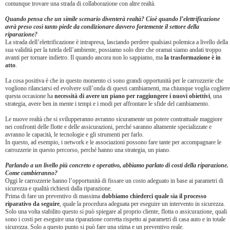
comunque trovare una strada di collaborazione con altre realtà.
Quando pensa che un simile scenario diventerà realtà? Cioè quando l’elettrificazione
avrà preso così tanto piede da condizionare davvero fortemente il settore della
riparazione?
La strada dell’elettrificazione è intrapresa, lasciando perdere qualsiasi polemica a livello della
sua validità per la tutela dell’ambiente, possiamo solo dire che oramai siamo andati troppo
avanti per tornare indietro. Il quando ancora non lo sappiamo, ma
la trasformazione è in
atto
.
La cosa positiva è che in questo momento ci sono grandi opportunità per le carrozzerie che
vogliono rilanciarsi ed evolvere sull’onda di questi cambiamenti, ma chiunque voglia cogliere
questa occasione ha
necessità di avere un piano per raggiungere i nuovi obiettivi
, una
strategia, avere ben in mente i tempi e i modi per affrontare le sfide del cambiamento.
Le nuove realtà che si svilupperanno avranno sicuramente un potere contrattuale maggiore
nei confronti delle flotte e delle assicurazioni, perché saranno altamente specializzate e
avranno le capacità, le tecnologie e gli strumenti per farlo.
In questo, ad esempio, i network e le associazioni possono fare tante per accompagnare le
carrozzerie in questo percorso, perché hanno una strategia, un piano.
Parlando a un livello più concreto e operativo, abbiamo parlato di costi della riparazione.
Come cambieranno?
Oggi le carrozzerie hanno l’opportunità di fissare un costo adeguato in base ai parametri di
sicurezza e qualità richiesti dalla riparazione.
Prima di fare un preventivo di massima
dobbiamo chiederci quale sia il processo
riparativo da seguire
, quale la procedura adeguata per eseguire un intervento in sicurezza.
Solo una volta stabilito questo si può spiegare al proprio cliente, flotta o assicurazione, quali
sono i costi per eseguire una riparazione corretta rispetto ai parametri di casa auto e in totale
sicurezza. Solo a questo punto si può fare una stima e un preventivo reale.