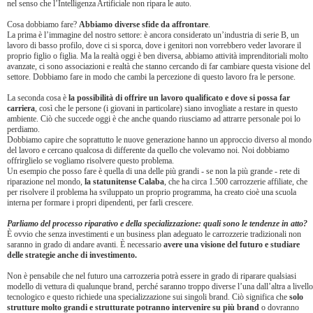
nel senso che l’Intelligenza Artificiale non ripara le auto.
Cosa dobbiamo fare?
Abbiamo diverse sfide da affrontare
.
La prima è l’immagine del nostro settore: è ancora considerato un’industria di serie B, un
lavoro di basso profilo, dove ci si sporca, dove i genitori non vorrebbero veder lavorare il
proprio figlio o figlia. Ma la realtà oggi è ben diversa, abbiamo attività imprenditoriali molto
avanzate, ci sono associazioni e realtà che stanno cercando di far cambiare questa visione del
settore. Dobbiamo fare in modo che cambi la percezione di questo lavoro fra le persone.
La seconda cosa è
la possibilità di offrire un lavoro qualificato e dove si possa far
carriera
, così che le persone (i giovani in particolare) siano invogliate a restare in questo
ambiente. Ciò che succede oggi è che anche quando riusciamo ad attrarre personale poi lo
perdiamo.
Dobbiamo capire che soprattutto le nuove generazione hanno un approccio diverso al mondo
del lavoro e cercano qualcosa di differente da quello che volevamo noi. Noi dobbiamo
offrirglielo se vogliamo risolvere questo problema.
Un esempio che posso fare è quella di una delle più grandi - se non la più grande - rete di
riparazione nel mondo,
la statunitense Calaba
, che ha circa 1.500 carrozzerie affiliate, che
per risolvere il problema ha sviluppato un proprio programma, ha creato cioè una scuola
interna per formare i propri dipendenti, per farli crescere.
Parliamo del processo riparativo e della specializzazione: quali sono le tendenze in atto?
È ovvio che senza investimenti e un business plan adeguato le carrozzerie tradizionali non
saranno in grado di andare avanti. È necessario
avere una visione del futuro e studiare
delle strategie anche di investimento.
Non è pensabile che nel futuro una carrozzeria potrà essere in grado di riparare qualsiasi
modello di vettura di qualunque brand, perché saranno troppo diverse l’una dall’altra a livello
tecnologico e questo richiede una specializzazione sui singoli brand. Ciò significa che
solo
strutture molto grandi e strutturate potranno intervenire su più brand
o dovranno