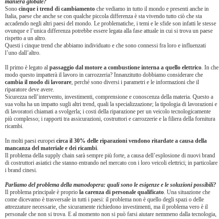
maniera globale?
Sono
cinque i trend di cambiamento
che vediamo in tutto il mondo e presenti anche in
Italia, paese che anche se con qualche piccola differenza è sta vivendo tutto ciò che sta
accadendo negli altri paesi del mondo. Le problematiche, i temi e le sfide son infatti le stesse
ovunque e l’unica differenza potrebbe essere legata alla fase attuale in cui si trova un paese
rispetto a un altro.
Questi i cinque trend che abbiamo individuato e che sono connessi fra loro e influenzati
l’uno dall’altro.
Il primo è legato al
passaggio dal motore a combustione interna a quello elettrico
. In che
modo questo impatterà il lavoro in carrozzeria? Innanzitutto dobbiamo considerare che
cambia il modo di lavorare
, perché sono diversi i parametri e le informazioni che il
riparatore deve avere.
Sicurezza nell’intervento, investimenti, comprensione e conoscenza della materia. Questo a
sua volta ha un impatto sugli altri trend, quali la specializzazione; la tipologia di lavorazioni e
di lavoratori chiamati a svolgerla; i costi della riparazione per un veicolo tecnologicamente
più complesso; i rapporti tra assicurazioni, costruttori e carrozzerie e la filiera della fornitura
ricambi.
In molti paesi europei
circa il 30% delle riparazioni vendono ritardate a causa della
mancanza del materiale e dei ricambi
.
Il problema della supply chain sarà sempre più forte, a causa dell’esplosione di nuovi brand
di costruttori asiatici che stanno entrando nel mercato con i loro veicoli elettrici; in particolare
i brand cinesi.
Parliamo del problema della manodopera: quali sono le esigenze e le soluzioni possibili?
Il problema principale è proprio
la carenza di personale qualificato
. Una situazione che
come dicevamo è trasversale in tutti i paesi: il problema non è quello degli spazi o delle
attrezzature necessarie, che sicuramente richiedono investimenti, ma il problema vero è il
personale che non si trova. E al momento non si può farsi aiutare nemmeno dalla tecnologia,