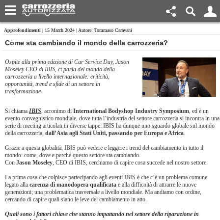
Approfondimenti
| 15 March 2024 | Autore: Tommaso Caravani
​Come sta cambiando il mondo della carrozzeria?
Ospite alla prima edizione di Car Service Day, Jason
Moseley CEO di IBIS, ci parla del mondo della
carrozzeria a livello internazionale: criticità,
opportunità, trend e sfide di un settore in
trasformazione.
Si chiama
IBIS
, acronimo di
International Bodyshop Industry Symposium
, ed è un
evento convegnistico mondiale, dove tutta l’industria del settore carrozzeria si incontra in una
serie di meeting articolati in diverse tappe. IBIS ha dunque uno sguardo globale sul mondo
della carrozzeria,
dall’Asia agli Stati Uniti, passando per Europa e Africa
.
Grazie a questa globalità, IBIS può vedere e leggere i trend del cambiamento in tutto il
mondo: come, dove e perché questo settore sta cambiando.
Con
Jason Moseley
, CEO di IBIS, cerchiamo di capire cosa succede nel nostro settore.
La prima cosa che colpisce partecipando agli eventi IBIS è che c’è un problema comune
legato alla
carenza di manodopera qualificata
e alla difficoltà di attrarre le nuove
generazioni; una problematica trasversale a livello mondiale. Ma andiamo con ordine,
cercando di capire quali siano le leve del cambiamento in atto.
Quali sono i fattori chiave che stanno impattando nel settore della riparazione in