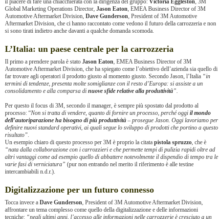
il piacere di fare una chiacchierata con la dirigenza del gruppo:
Victoria Eggleston
, 3M
Global Marketing Operations Director,
Jason Eaton
, EMEA Business Director of 3M
Automotive Aftermarket Division,
Dave Gunderson
, President of 3M Automotive
Aftermarket Division, che ci hanno raccontato come vedono il futuro della carrozzeria e non
si sono tirati indietro anche davanti a qualche domanda scomoda.
L’Italia: un paese centrale per la carrozzeria
Il primo a prendere parola è stato
Jason Eaton
, EMEA Business Director of 3M
Automotive Aftermarket Division, che ha spiegato come l’obiettivo dell’azienda sia quello di
far trovare agli operatori il prodotto giusto al momento giusto. Secondo Jason, l’Italia
“in
termini di tendenze, presenta molte somiglianze con il resto d’Europa: si assiste a un
consolidamento e alla comparsa di
nuove sfide relative alla produttività
”.
Per questo il focus di 3M, secondo il manager, è sempre più spostato dal prodotto al
processo: “
Non si tratta di vendere, quanto di fornire un processo, perché oggi
il mondo
dell’autoriparazione ha bisogno di più produttività
– prosegue Jason. Oggi lavoriamo per
definire nuovi standard operativi, ai quali segue lo sviluppo di prodotti che portino a questo
risultato”.
Un esempio chiaro di questo processo per 3M è proprio la citata
pistola spruzzo
, che è
“nata dalla collaborazione con i carrozzieri e che permette tempi di pulizia rapidi oltre ad
altri vantaggi come ad esempio quello di abbattere notevolmente il dispendio di tempo tra le
varie fasi di verniciatura”
(pur non entrando nel merito il riferimento è alle testine
intercambiabili n.d.r.).
Digitalizzazione per un futuro connesso
Tocca invece a
Dave Gunderson
, President of 3M Automotive Aftermarket Division,
affrontare un tema complesso come quello della digitalizzazione e delle informazioni
tecniche:
“negli ultimi anni, l’accesso alle informazioni nelle carrozzerie è cresciuto a un