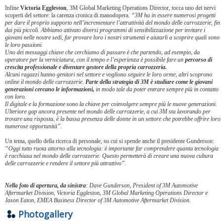
Infine
Victoria Eggleston
, 3M Global Marketing Operations Director, tocca uno dei nervi
scoperti del settore: la carenza cronica di manodopera.
“3M ha in essere numerosi progetti
per dare il proprio supporto nell’incrementare l’attrattività del mondo delle carrozzerie, fin
dai più piccoli. Abbiamo attivato diversi programmi di sensibilizzazione per invitare i
giovani nelle nostre sedi, far provare loro i nostri strumenti e aiutarli a scoprire quali sono
le loro passioni.
Uno dei messaggi chiave che cerchiamo di passare è che partendo, ad esempio, da
operatore per la verniciatura, con il tempo e l’esperienza è possibile fare un
percorso di
crescita professionale e diventare gestore della propria carrozzeria.
Alcuni ragazzi hanno genitori nel settore e vogliono seguire le loro orme, altri scoprono
online il mondo delle carrozzerie.
Parte della strategia di 3M è studiare come le giovani
generazioni cercano le informazioni,
in modo tale da poter entrare sempre più in contatto
con loro.
Il digitale e la formazione sono la chiave per coinvolgere sempre più le nuove generazioni.
Ulteriore gap ancora presente nel mondo delle carrozzerie, a cui 3M sta lavorando per
trovare una risposta, è la bassa presenza delle donne in un settore che potrebbe offrire loro
numerose opportunità”.
Un tema, quello della ricerca di personale, su cui si spende anche il presidente Gunderson:
“Oggi tutto ruota attorno alla tecnologia: è importante far comprendere quanta tecnologia
è racchiusa nel mondo delle carrozzerie. Questo permetterà di creare una nuova cultura
delle carrozzerie e rendere il settore più attrattivo”.
Nella foto di apertura, da sinistra
: Dave Gunderson, President of 3M Automotive
Aftermarket Division, Victoria Eggleston, 3M Global Marketing Operations Director e
Jason Eaton, EMEA Business Director of 3M Automotive Aftermarket Division.
Photogallery