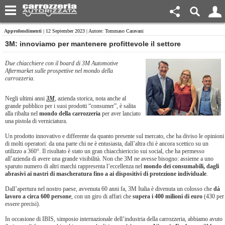
Approfondimenti
| 12 September 2023 | Autore: Tommaso Caravani
3M: innoviamo per mantenere profittevole il settore
Due chiacchiere con il board di 3M Automotive
Aftermarket sulle prospettive nel mondo della
carrozzeria.
Negli ultimi anni
3M
, azienda storica, nota anche al
grande pubblico per i suoi prodotti “consumer”, è salita
alla ribalta nel
mondo della carrozzeria
per aver lanciato
una pistola di verniciatura.
Un prodotto innovativo e differente da quanto presente sul mercato, che ha diviso le opinioni
di molti operatori: da una parte chi ne è entusiasta, dall’altra chi è ancora scettico su un
utilizzo a 360°. Il risultato è stato un gran chiacchiericcio sui social, che ha permesso
all’azienda di avere una grande visibilità. Non che 3M ne avesse bisogno: assieme a uno
sparuto numero di altri marchi rappresenta l’eccellenza nel
mondo dei consumabili, dagli
abrasivi ai nastri di mascheratura fino a ai dispositivi di protezione individuale
.
Dall’apertura nel nostro paese, avvenuta 60 anni fa, 3M Italia è divenuta un colosso che
dà
lavoro a circa 600 persone
, con un giro di affari che
supera i 400 milioni di euro
(430 per
essere precisi).
In occasione di IBIS, simposio internazionale dell’industria della carrozzeria, abbiamo avuto