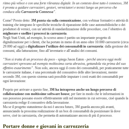
ritmo più veloce e con una forte rilevanza digitale. In un contesto dove tutto è connesso, 3M
è pronta a guidare carrozzieri, gestori, verniciatori e tecnici lungo un percorso che
conduca alla
Carrozzeria Connessa
”.
Come? Presto detto:
3M punta sia sulla comunicazione
, con webinar formativi e attività di
training che integrano le specifiche tecniche di riparazione delle case automobilistiche o dei
produttori di vernici, con un’attività di standardizzazione delle procedure, con l’obiettivo di
migliorare e snellire i processi in carrozzeria
.
Negli Stati Uniti, ad esempio, lo scorso anno è partito un importante progetto di
digitalizzazione per i clienti, che ha portato in meno di un anno oltre 10.000 carrozzerie (circa
29.000 ad oggi) a
digitalizzare l’utilizzo dei consumabili in carrozzeria
: dalla gestione dei
consumi, alla fatturazione, fino all’inventario e all’analisi dei consumi.
“Non si tratta di un processo da poco
- spiega Jason Eaton -
perché ancora oggi molti
carrozzieri sprecano ad esempio moltissima carta abrasiva, gettandola via prima del suo
effettivo esaurimento”.
Non solo, ancora oggi il costo dei consumabili, per praticamente tutte
le carrozzerie italiane, è una percentuale del consuntivo delle altre lavorazioni, mentre
secondo 3M, con questo sistema sarà possibile imputare i costi esatti dei consumabili per
ogni lavorazione.
Proprio per arrivare a questo fine,
3M ha intrapreso anche un lungo percorso di
collaborazione con moltissime software house
, per fare in modo che le informazioni in
suo possesso possano essere effettivamente utili nel momento in cui servono, cioè quando la
carrozzeria redige il consuntivo della lavorazione.
Ma se il progetto statunitense da noi è ancora futuro, 3M guarda ancora più avanti,
annunciando la prossima realizzazione di un box di consumabili da posizionare là dove
serve, cioè in carrozzeria, che permetta di automatizzare ancora di più il processo.
Portare donne e giovani in carrozzeria