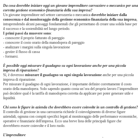
Da cosa dovrebbe iniziare oggi un giovane imprenditore carrozziere o meccanico per una
corretta gestione economico-finanziaria della sua impresa?
Un giovane imprenditore nel settore carrozzeria o meccanica
dovrebbe iniziare dalla
conoscenza e dal monitoraggio della gestione economico-finanziaria della sua impresa
,
intraprendendo alcuni passaggi fondamentali che gli permettano di creare una solida base per
il successo e la sostenibilità nel lungo periodo.
I primi passi da muovere sono
:
-
conoscere il proprio fatturato di pareggio
-
conoscere il costo orario della manodopera di pareggio
-
analizzare i margini sulla singola lavorazione
-
gestire il flusso di cassa
-
formarsi.
È possibile oggi misurare il guadagno su ogni lavorazione anche per una piccola
impresa di riparazione?
Sì, è doveroso
misurare il guadagno su ogni singola lavorazione
anche per una piccola
impresa di riparazione.
Per misurare il guadagno di ogni lavorazione, è importante definire correttamente il costo
orario della manodopera. Solo sapendo quanto costa un’ora del proprio lavoro l’imprenditore
può decidere qual è la tariffa di manodopera corretta da applicare per poter generare utile e
liquidità.
Chi sono le figure in azienda che dovrebbero essere coinvolte in un controllo di gestione?
Il controllo di gestione in una carrozzeria richiede il coinvolgimento di diverse figure
aziendali, ognuna con compiti specifici legati al monitoraggio delle performance economiche,
operative e finanziarie dell'impresa. Ecco una breve lista delle principali figure che
dovrebbero essere coinvolte e il loro ruolo.
L’imprenditore