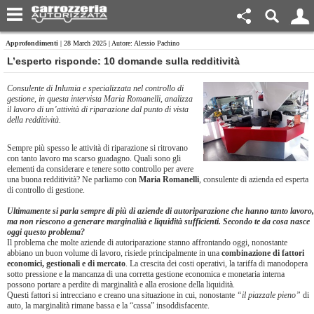
Approfondimenti
| 28 March 2025 | Autore: Alessio Pachino
L’esperto risponde: 10 domande sulla redditività
Consulente di Inlumia e specializzata nel controllo di
gestione, in questa intervista Maria Romanelli, analizza
il lavoro di un’attività di riparazione dal punto di vista
della redditività.
Sempre più spesso le attività di riparazione si ritrovano
con tanto lavoro ma scarso guadagno. Quali sono gli
elementi da considerare e tenere sotto controllo per avere
una buona redditività? Ne parliamo con
Maria Romanelli
, consulente di azienda ed esperta
di controllo di gestione.
Ultimamente si parla sempre di più di aziende di autoriparazione che hanno tanto lavoro,
ma non riescono a generare marginalità e liquidità sufficienti. Secondo te da cosa nasce
oggi questo problema?
Il problema che molte aziende di autoriparazione stanno affrontando oggi, nonostante
abbiano un buon volume di lavoro, risiede principalmente in una
combinazione di fattori
economici, gestionali e di mercato
. La crescita dei costi operativi, la tariffa di manodopera
sotto pressione e la mancanza di una corretta gestione economica e monetaria interna
possono portare a perdite di marginalità e alla erosione della liquidità.
Questi fattori si intrecciano e creano una situazione in cui, nonostante
“il piazzale pieno”
di
auto, la marginalità rimane bassa e la “cassa” insoddisfacente.