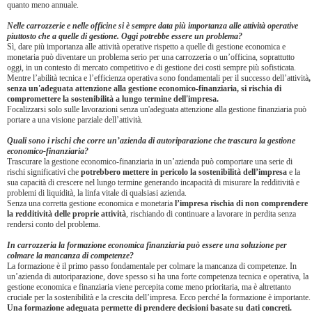
quanto meno annuale.
Nelle carrozzerie e nelle officine si è sempre data più importanza alle attività operative
piuttosto che a quelle di gestione. Oggi potrebbe essere un problema?
Sì, dare più importanza alle attività operative rispetto a quelle di gestione economica e
monetaria può diventare un problema serio per una carrozzeria o un’officina, soprattutto
oggi, in un contesto di mercato competitivo e di gestione dei costi sempre più sofisticata.
Mentre l’abilità tecnica e l’efficienza operativa sono fondamentali per il successo dell’attività
,
senza un'adeguata attenzione alla gestione economico-finanziaria, si rischia di
compromettere la sostenibilità a lungo termine dell'impresa.
Focalizzarsi solo sulle lavorazioni senza un'adeguata attenzione alla gestione finanziaria può
portare a una visione parziale dell’attività.
Quali sono i rischi che corre un’azienda di autoriparazione che trascura la gestione
economico-finanziaria?
Trascurare la gestione economico-finanziaria in un’azienda può comportare una serie di
rischi significativi che
potrebbero mettere in pericolo la sostenibilità dell’impresa
e la
sua capacità di crescere nel lungo termine generando incapacità di misurare la redditività e
problemi di liquidità, la linfa vitale di qualsiasi azienda.
Senza una corretta gestione economica e monetaria
l’impresa rischia di non comprendere
la redditività delle proprie attività
, rischiando di continuare a lavorare in perdita senza
rendersi conto del problema.
In carrozzeria la formazione economica finanziaria può essere una soluzione per
colmare la mancanza di competenze?
La formazione è il primo passo fondamentale per colmare la mancanza di competenze. In
un’azienda di autoriparazione, dove spesso si ha una forte competenza tecnica e operativa, la
gestione economica e finanziaria viene percepita come meno prioritaria, ma è altrettanto
cruciale per la sostenibilità e la crescita dell’impresa. Ecco perché la formazione è importante.
Una formazione adeguata permette di prendere decisioni basate su dati concreti.