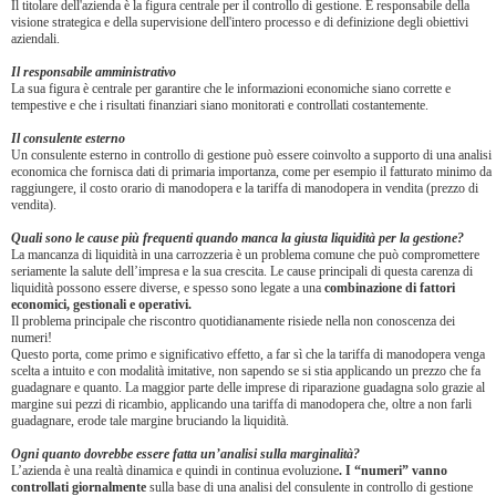
Il titolare dell'azienda è la figura centrale per il controllo di gestione. È responsabile della
visione strategica e della supervisione dell'intero processo e di definizione degli obiettivi
aziendali.
Il responsabile amministrativo
La sua figura è centrale per garantire che le informazioni economiche siano corrette e
tempestive e che i risultati finanziari siano monitorati e controllati costantemente.
Il consulente esterno
Un consulente esterno in controllo di gestione può essere coinvolto a supporto di una analisi
economica che fornisca dati di primaria importanza, come per esempio il fatturato minimo da
raggiungere, il costo orario di manodopera e la tariffa di manodopera in vendita (prezzo di
vendita).
Quali sono le cause più frequenti quando manca la giusta liquidità per la gestione?
La mancanza di liquidità in una carrozzeria è un problema comune che può compromettere
seriamente la salute dell’impresa e la sua crescita. Le cause principali di questa carenza di
liquidità possono essere diverse, e spesso sono legate a una
combinazione di fattori
economici, gestionali e operativi.
Il problema principale che riscontro quotidianamente risiede nella non conoscenza dei
numeri!
Questo porta, come primo e significativo effetto, a far sì che la tariffa di manodopera venga
scelta a intuito e con modalità imitative, non sapendo se si stia applicando un prezzo che fa
guadagnare e quanto. La maggior parte delle imprese di riparazione guadagna solo grazie al
margine sui pezzi di ricambio, applicando una tariffa di manodopera che, oltre a non farli
guadagnare, erode tale margine bruciando la liquidità.
Ogni quanto dovrebbe essere fatta un’analisi sulla marginalità?
L’azienda è una realtà dinamica e quindi in continua evoluzione
. I “numeri” vanno
controllati giornalmente
sulla base di una analisi del consulente in controllo di gestione