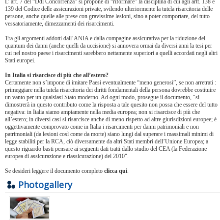
L’ art. 7 del “Ddl Concorrenza” si propone di “riformare” la disciplina di cui agli artt. 138 e
139 del Codice delle assicurazioni private, svilendo ulteriormente la tutela risarcitoria delle
persone, anche quelle alle prese con gravissime lesioni, sino a poter comportare, del tutto
vessatoriamente, dimezzamenti dei risarcimenti.
Tra gli argomenti addotti dall’ANIA e dalla compagine assicurativa per la riduzione del
quantum dei danni (anche quelli da uccisione) si annovera ormai da diversi anni la tesi per
cui nel nostro paese i risarcimenti sarebbero nettamente superiori a quelli accordati negli altri
Stati europei.
In Italia si risarcisce di più che all’estero?
Certamente non s’impone di imitare Paesi eventualmente “meno generosi”, se non arretrati :
primeggiare nella tutela risarcitoria dei diritti fondamentali della persona dovrebbe costituire
un vanto per un qualsiasi Stato moderno. Ad ogni modo, prosegue il documento, "si
dimostrerà in questo contributo come la risposta a tale quesito non possa che essere del tutto
negativa: in Italia siamo ampiamente nella media europea; non si risarcisce di più che
all’estero; in diversi casi si risarcisce anche di meno rispetto ad altre giurisdizioni europee; è
oggettivamente comprovato come in Italia i risarcimenti per danni patrimoniali e non
patrimoniali (da lesioni così come da morte) siano lungi dal superare i massimali minimi di
legge stabiliti per la RCA, ciò diversamente da altri Stati membri dell’Unione Europea; a
questo riguardo basti pensare ai seguenti dati tratti dallo studio del CEA (la Federazione
europea di assicurazione e riassicurazione) del 2010".
Se desideri leggere il documento completo
clicca qui
.
Photogallery