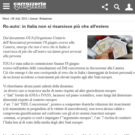
News
| 06 July 2015 | Autore: Redazione
Rc-auto: in Italia non si risarcisce più che all'estero
Dal documento OUA (Organismo Unitario
dell'Avvocatura) presentato l'8 giugno scorso alla
Camera, emerge che non è vero che in Italia si
risarcisca di più che all'estero sui danni gravi arrecati
alla persona.
l'OUA è stata udita in commissione finanze l'8 giugno
scorso nell'ambito delle consultazioni sul Ddl concorrenza in discussione alla Camera.
Ciò che emerge è che non corrisponde al vero che in Italia i danneggiati da lesioni personali e
da uccisioni accedono a risarcimenti più elevati rispetto agli altri Stati europei.
Vi elenchiamo alcuni punti salienti della disamina:
-in diversi casi si risarcisce anche di meno rispetto ad altre giurisdizioni europee
-i “dati” forniti da ANIA e IVASS, lacunosi sul piano scientifico, sono lungi dal dimostrare
abnormità rispetto al contesto europeo
-l’art. 7 del “DDL Concorrenza”, proteso a comportare drastiche riduzioni dei risarcimenti
(ciò innanzitutto in pregiudizio al le vittime di macrolesioni), non trova alcuna valida e
comprovata giustificazione nel confronto con gli al tri sistemi risarcitori europei
-semmai, se proprio si vuol e impiegare l’“argomento europeo”, l’art. 7 rischia di condurre
l’Italia ben al di sotto della media degli altri Stati europei