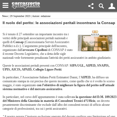
News
| 29 September 2023 | Autore: redazione
​Il ruolo del perito: le associazioni peritali incontrano la Consap
Si è tenuto il 27 settembre un importante incontro tra i
vertici delle principali associazioni peritali nazionali e
quelli di
Consap
(Concessionaria Servizi Assicurativi
Pubblici n.d.r.). L'argomento principale dell'incontro,
organizzato dall'
avvocato Cipolloni
di CONSAP è stato
il recente Decreto Legislativo, che a detta delle sigle
nazionali vede fortemente penalizzata l'attività dei periti assicurativi in ambito giudiziario.
Queste le associazioni peritali presenti con CONSAP:
SIPA UGL, AIPED, SNAPIS,
UPIS, AICIS, APAID, Collegio Ligure Periti
.
In particolare, l’Associazione Italiana Periti Estimatori Danni, l’
AIPED
, ha diffuso un
comunicato stampa in cui precisa che questo incontro, come quello che si è svolto lo scorso
maggio, è stato organizzato
con l’obiettivo di migliorare la figura del perito nell’attuale
sistema normativo e del mercato assicurativo
.
In particolare, nel corso dell’appuntamento è stata sollevata
la questione del D.M. 109/2023
del Ministero della Giustizia in materia di Consulenti Tecnici d’Ufficio
, un decreto
pesantemente discriminante che esclude dall’albo dei consulenti tecnici di ufficio alcune
categorie di professionisti, tra cui i periti assicurativi.
“A nostro parere l’ingiusta esclusione operata dal decreto realizza una limitazione ed una