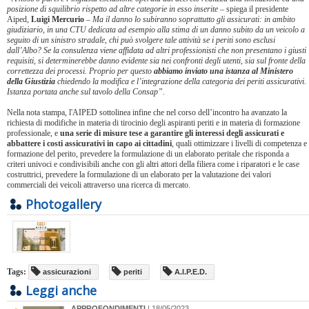
posizione di squilibrio rispetto ad altre categorie in esso inserite
– spiega il presidente
Aiped,
Luigi Mercurio
–
Ma il danno lo subiranno soprattutto gli assicurati: in ambito
giudiziario, in una CTU dedicata ad esempio alla stima di un danno subito da un veicolo a
seguito di un sinistro stradale, chi può svolgere tale attività se i periti sono esclusi
dall’Albo? Se la consulenza viene affidata ad altri professionisti che non presentano i giusti
requisiti, si determinerebbe danno evidente sia nei confronti degli utenti, sia sul fronte della
correttezza dei processi. Proprio per questo
abbiamo inviato una istanza al Ministero
della Giustizia
chiedendo la modifica e l’integrazione della categoria dei periti assicurativi.
Istanza portata anche sul tavolo della Consap”.
Nella nota stampa, l'AIPED sottolinea infine che nel corso dell’incontro ha avanzato la
richiesta di modifiche in materia di tirocinio degli aspiranti periti e in materia di formazione
professionale, e
una serie di misure tese a garantire gli interessi degli assicurati e
abbattere i costi assicurativi in capo ai cittadini
, quali ottimizzare i livelli di competenza e
formazione del perito, prevedere la formulazione di un elaborato peritale che risponda a
criteri univoci e condivisibili anche con gli altri attori della filiera come i riparatori e le case
costruttrici, prevedere la formulazione di un elaborato per la valutazione dei valori
commerciali dei veicoli attraverso una ricerca di mercato.
Photogallery
Tags:
assicurazioni
periti
A.I.P.E.D.
Leggi anche
APPROFONDIMENTI
| 18/05/2023