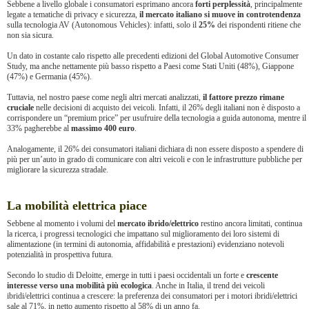
Sebbene a livello globale i consumatori esprimano ancora
forti perplessità
, principalmente
legate a tematiche di privacy e sicurezza,
il mercato italiano si muove in controtendenza
sulla tecnologia AV (Autonomous Vehicles): infatti, solo il
25%
dei rispondenti ritiene che
non sia sicura.
Un dato in costante calo rispetto alle precedenti edizioni del Global Automotive Consumer
Study, ma anche nettamente più basso rispetto a Paesi come Stati Uniti (48%), Giappone
(47%) e Germania (45%).
Tuttavia, nel nostro paese come negli altri mercati analizzati,
il fattore prezzo rimane
cruciale
nelle decisioni di acquisto dei veicoli. Infatti, il 26% degli italiani non è disposto a
corrispondere un “premium price” per usufruire della tecnologia a guida autonoma, mentre il
33% pagherebbe al
massimo 400 euro
.
Analogamente, il 26% dei consumatori italiani dichiara di non essere disposto a spendere di
più per un’auto in grado di comunicare con altri veicoli e con le infrastrutture pubbliche per
migliorare la sicurezza stradale.
La mobilità elettrica piace
Sebbene al momento i volumi del
mercato ibrido/elettrico
restino ancora limitati, continua
la ricerca, i progressi tecnologici che impattano sul miglioramento dei loro sistemi di
alimentazione (in termini di autonomia, affidabilità e prestazioni) evidenziano notevoli
potenzialità in prospettiva futura.
Secondo lo studio di Deloitte, emerge in tutti i paesi occidentali un forte e
crescente
interesse verso una mobilità più ecologica
. Anche in Italia, il trend dei veicoli
ibridi/elettrici continua a crescere: la preferenza dei consumatori per i motori ibridi/elettrici
sale al 71%, in netto aumento rispetto al 58% di un anno fa.