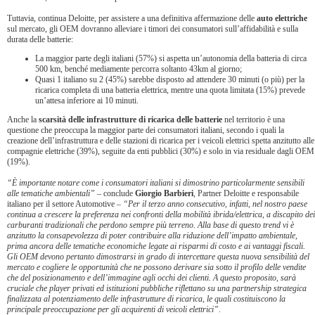
Tuttavia, continua Deloitte, per assistere a una definitiva affermazione delle
auto elettriche
sul mercato, gli OEM dovranno alleviare i timori dei consumatori sull’affidabilità e sulla
durata delle batterie:
La maggior parte degli italiani (57%) si aspetta un’autonomia della batteria di circa
500 km, benché mediamente percorra soltanto 43km al giorno;
Quasi 1 italiano su 2 (45%) sarebbe disposto ad attendere 30 minuti (o più) per la
ricarica completa di una batteria elettrica, mentre una quota limitata (15%) prevede
un’attesa inferiore ai 10 minuti.
Anche la
scarsità delle infrastrutture di ricarica delle batterie
nel territorio è una
questione che preoccupa la maggior parte dei consumatori italiani, secondo i quali la
creazione dell’infrastruttura e delle stazioni di ricarica per i veicoli elettrici spetta anzitutto alle
compagnie elettriche (39%), seguite da enti pubblici (30%) e solo in via residuale dagli OEM
(19%).
“È importante notare come i consumatori italiani si dimostrino particolarmente sensibili
alle tematiche ambientali”
– conclude
Giorgio Barbieri
, Partner Deloitte e responsabile
italiano per il settore Automotive –
“Per il terzo anno consecutivo, infatti, nel nostro paese
continua a crescere la preferenza nei confronti della mobilità ibrida/elettrica, a discapito dei
carburanti tradizionali che perdono sempre più terreno. Alla base di questo trend vi è
anzitutto la consapevolezza di poter contribuire alla riduzione dell’impatto ambientale,
prima ancora delle tematiche economiche legate ai risparmi di costo e ai vantaggi fiscali.
Gli OEM devono pertanto dimostrarsi in grado di intercettare questa nuova sensibilità del
mercato e cogliere le opportunità che ne possono derivare sia sotto il profilo delle vendite
che del posizionamento e dell’immagine agli occhi dei clienti. A questo proposito, sarà
cruciale che player privati ed istituzioni pubbliche riflettano su una partnership strategica
finalizzata al potenziamento delle infrastrutture di ricarica, le quali costituiscono la
principale preoccupazione per gli acquirenti di veicoli elettrici”.