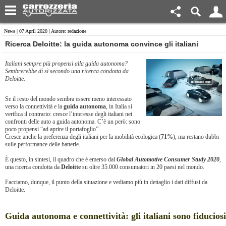
News
| 07 April 2020 | Autore: redazione
Ricerca Deloitte: la guida autonoma convince gli italiani
Italiani sempre più propensi alla guida autonoma?
Sembrerebbe di sì secondo una ricerca condotta da
Deloitte.
Se il resto del mondo sembra essere meno interessato
verso la connettività e la
guida autonoma
, in Italia si
verifica il contrario: cresce l’interesse degli italiani nei
confronti delle auto a guida autonoma. C’è un però: sono
poco propensi “ad aprire il portafoglio”.
Cresce anche la preferenza degli italiani per la mobilità ecologica (
71%
), ma restano dubbi
sulle performance delle batterie.
È questo, in sintesi, il quadro che è emerso dal
Global Automotive Consumer Study 2020
,
una ricerca condotta da
Deloitte
su oltre 35.000 consumatori in 20 paesi nel mondo.
Facciamo, dunque, il punto della situazione e vediamo più in dettaglio i dati diffusi da
Deloitte.
Guida autonoma e connettività: gli italiani sono fiduciosi