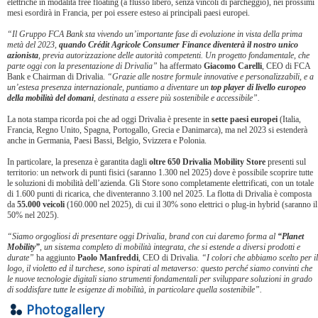
elettriche in modalità free floating (a flusso libero, senza vincoli di parcheggio), nei prossimi
mesi esordirà in Francia, per poi essere esteso ai principali paesi europei.
“Il Gruppo FCA Bank sta vivendo un’importante fase di evoluzione in vista della prima
metà del 2023,
quando Crédit Agricole Consumer Finance diventerà il nostro unico
azionista
, previa autorizzazione delle autorità competenti. Un progetto fondamentale, che
parte oggi con la presentazione di Drivalia”
ha affermato
Giacomo Carelli
, CEO di FCA
Bank e Chairman di Drivalia.
“Grazie alle nostre formule innovative e personalizzabili, e a
un’estesa presenza internazionale, puntiamo a diventare un
top player di livello europeo
della mobilità del domani
, destinata a essere più sostenibile e accessibile”.
La nota stampa ricorda poi che ad oggi Drivalia è presente in
sette paesi europei
(Italia,
Francia, Regno Unito, Spagna, Portogallo, Grecia e Danimarca), ma nel 2023 si estenderà
anche in Germania, Paesi Bassi, Belgio, Svizzera e Polonia.
In particolare, la presenza è garantita dagli
oltre 650 Drivalia Mobility Store
presenti sul
territorio: un network di punti fisici (saranno 1.300 nel 2025) dove è possibile scoprire tutte
le soluzioni di mobilità dell’azienda. Gli Store sono completamente elettrificati, con un totale
di 1.600 punti di ricarica, che diventeranno 3.100 nel 2025. La flotta di Drivalia è composta
da
55.000 veicoli
(160.000 nel 2025), di cui il 30% sono elettrici o plug-in hybrid (saranno il
50% nel 2025).
“Siamo orgogliosi di presentare oggi Drivalia, brand con cui daremo forma al
“Planet
Mobility”
, un sistema completo di mobilità integrata, che si estende a diversi prodotti e
durate”
ha aggiunto
Paolo Manfreddi
, CEO di Drivalia.
“I colori che abbiamo scelto per il
logo, il violetto ed il turchese, sono ispirati al metaverso: questo perché siamo convinti che
le nuove tecnologie digitali siano strumenti fondamentali per sviluppare soluzioni in grado
di soddisfare tutte le esigenze di mobilità, in particolare quella sostenibile”.
Photogallery