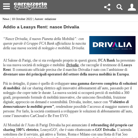
News
| 18 October 2022 | Autore: redazione
Addio a Leasys Rent: nasce Drivalia
“Nasce Drivalia, il nuovo Pianeta della Mobilità”: con
queste parole il Gruppo FCA Bank ufficializza la nascita
della sua nuova società di noleggio e mobilità, Drivalia.
Al Salone di Parigi, che si sta svolgendo proprio in questi giorni,
FCA Bank
ha presentato
la sua nuova società di noleggio e mobilità:
Drivalia
, che raccoglie il testimone di
Leasys
Rent
. Il comunicato ufficiale precisa che il marchio Drivalia è nato con l’ambizione di
diventare uno dei principali operatori del settore della nuova mobilità in Europa
.
Più in dettaglio, il piano è quello di sviluppare
una gamma davvero completa di soluzioni
di mobilità
: dal car sharing elettrico agli innovativi abbonamenti all’auto, passando per il
noleggio che copre tutte le durate. La nuova società si occuperà perciò di mobilità a 360
gradi, proponendo formule di mobilità innovative, che uniscono flessibilità, fruizione
digitale, approccio on demand e sostenibilità. Drivalia, inoltre, nasce con
“l’obiettivo di
democratizzare la mobilità green”
, rendendone possibile l’accesso al maggior numero di
persone. Per farlo, la società continuerà a sviluppare le soluzioni di abbonamento all’auto,
come l’innovativo CarCloud e Be Free EVO.
Al Mondial de l’Auto di Parigi Drivalia ha poi annunciato il
rebranding del proprio car
sharing 100% elettrico
, LeasysGO!, che è stato ribattezzato
e-GO! Drivalia
. L’azienda
sottolinea che il servizio, già attivo a Torino, Roma e Milano con una flotta di Fiat 5oo