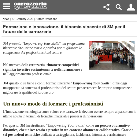
News
| 27 February 2025 | Autore: redazione
Formazione e innovazione: il binomio vincente di 3M per il
futuro delle carrozzerie
3M presenta "Empowering Your Skills", un programma
itinerante che unisce teoria e pratica per migliorare le
competenze dei professionisti del settore.
Nel mercato della carrozzeria,
rimanere competitivi
significa investire costantemente nella formazione
e
nell’aggiornamento professionale.
3M
questo lo sa bene e con il format itinerante
"Empowering Your Skills"
offre oggi
un'opportunità concreta ai professionisti del settore per accrescere le proprie competenze e
migliorare la qualità del loro lavoro.
Un nuovo modo di formare i professionisti
L’innovazione tecnologica corre veloce e le carrozzerie devono essere sempre al passo con le
ultime novità in termini di tecniche, materiali e processi di riparazione.
Per questo, 3M ha strutturato "Empowering Your Skills" come
un percorso formativo
dinamico, che unisce teoria e pratica in un contesto altamente collaborativo.
Grazie a
sei postazioni tematiche
dedicate a carteggiatura, lucidatura, lattoneria, verniciatura e