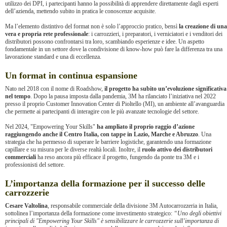
utilizzo dei DPI, i partecipanti hanno la possibilità di apprendere direttamente dagli esperti
dell’azienda, mettendo subito in pratica le conoscenze acquisite.
Ma l’elemento distintivo del format non è solo l’approccio pratico, bensì
la creazione di una
vera e propria rete professionale
: i carrozzieri, i preparatori, i verniciatori e i venditori dei
distributori possono confrontarsi tra loro, scambiando esperienze e idee. Un aspetto
fondamentale in un settore dove la condivisione di know-how può fare la differenza tra una
lavorazione standard e una di eccellenza.
Un format in continua espansione
Nato nel 2018 con il nome di Roadshow,
il progetto ha subito un’evoluzione significativa
nel tempo
. Dopo la pausa imposta dalla pandemia, 3M ha rilanciato l’iniziativa nel 2022
presso il proprio Customer Innovation Center di Pioltello (MI), un ambiente all’avanguardia
che permette ai partecipanti di interagire con le più avanzate tecnologie del settore.
Nel 2024, "Empowering Your Skills"
ha ampliato il proprio raggio d’azione
raggiungendo anche il Centro Italia, con tappe in Lazio, Marche e Abruzzo
. Una
strategia che ha permesso di superare le barriere logistiche, garantendo una formazione
capillare e su misura per le diverse realtà locali. Inoltre, il
ruolo attivo dei distributori
commerciali
ha reso ancora più efficace il progetto, fungendo da ponte tra 3M e i
professionisti del settore.
L’importanza della formazione per il successo delle
carrozzerie
Cesare Valtolina
, responsabile commerciale della divisione 3M Autocarrozzeria in Italia,
sottolinea l’importanza della formazione come investimento strategico:
“Uno degli obiettivi
principali di "Empowering Your Skills" è sensibilizzare le carrozzerie sull’importanza di