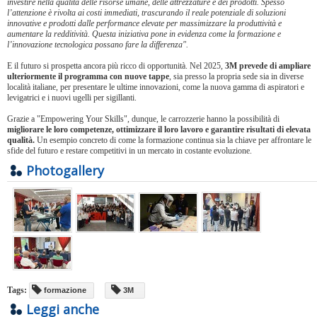
investire nella qualità delle risorse umane, delle attrezzature e dei prodotti. Spesso
l’attenzione è rivolta ai costi immediati, trascurando il reale potenziale di soluzioni
innovative e prodotti dalle performance elevate per massimizzare la produttività e
aumentare la redditività. Questa iniziativa pone in evidenza come la formazione e
l’innovazione tecnologica possano fare la differenza".
E il futuro si prospetta ancora più ricco di opportunità. Nel 2025,
3M prevede di ampliare
ulteriormente il programma con nuove tappe
, sia presso la propria sede sia in diverse
località italiane, per presentare le ultime innovazioni, come la nuova gamma di aspiratori e
levigatrici e i nuovi ugelli per sigillanti.
Grazie a "Empowering Your Skills", dunque, le carrozzerie hanno la possibilità di
migliorare le loro competenze, ottimizzare il loro lavoro e garantire risultati di elevata
qualità.
Un esempio concreto di come la formazione continua sia la chiave per affrontare le
sfide del futuro e restare competitivi in un mercato in costante evoluzione.
Photogallery
Tags:
formazione
3M
Leggi anche