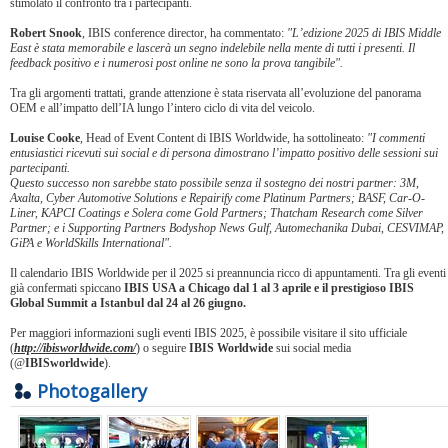
stimolato il confronto tra i partecipanti.
Robert Snook
, IBIS conference director, ha commentato:
"L’edizione 2025 di IBIS Middle
East è stata memorabile e lascerà un segno indelebile nella mente di tutti i presenti. Il
feedback positivo e i numerosi post online ne sono la prova tangibile".
Tra gli argomenti trattati, grande attenzione è stata riservata all’evoluzione del panorama
OEM e all’impatto dell’IA lungo l’intero ciclo di vita del veicolo.
Louise Cooke
, Head of Event Content di IBIS Worldwide, ha sottolineato:
"I commenti
entusiastici ricevuti sui social e di persona dimostrano l’impatto positivo delle sessioni sui
partecipanti.
Questo successo non sarebbe stato possibile senza il sostegno dei nostri partner: 3M,
Axalta, Cyber Automotive Solutions e Repairify come Platinum Partners; BASF, Car-O-
Liner, KAPCI Coatings e Solera come Gold Partners; Thatcham Research come Silver
Partner; e i Supporting Partners Bodyshop News Gulf, Automechanika Dubai, CESVIMAP,
GiPA e WorldSkills International".
Il calendario IBIS Worldwide per il 2025 si preannuncia ricco di appuntamenti. Tra gli eventi
già confermati spiccano
IBIS USA a Chicago dal 1 al 3 aprile e il prestigioso IBIS
Global Summit a Istanbul dal 24 al 26 giugno.
Per maggiori informazioni sugli eventi IBIS 2025, è possibile visitare il sito ufficiale
(
http://ibisworldwide.com/
) o seguire
IBIS Worldwide
sui social media
(@
IBISworldwide
).
Photogallery