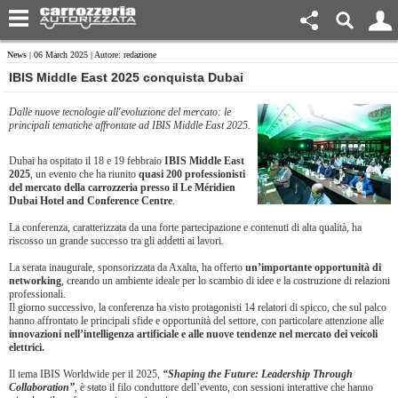
News
| 06 March 2025 | Autore: redazione
​IBIS Middle East 2025 conquista Dubai
Dalle nuove tecnologie all'evoluzione del mercato: le
principali tematiche affrontate ad IBIS Middle East 2025.
Dubai ha ospitato il 18 e 19 febbraio
IBIS Middle East
2025
, un evento che ha riunito
quasi 200 professionisti
del mercato della carrozzeria presso il Le Méridien
Dubai Hotel and Conference Centre
.
La conferenza, caratterizzata da una forte partecipazione e contenuti di alta qualità, ha
riscosso un grande successo tra gli addetti ai lavori.
La serata inaugurale, sponsorizzata da Axalta, ha offerto
un’importante opportunità di
networking
, creando un ambiente ideale per lo scambio di idee e la costruzione di relazioni
professionali.
Il giorno successivo, la conferenza ha visto protagonisti 14 relatori di spicco, che sul palco
hanno affrontato le principali sfide e opportunità del settore, con particolare attenzione alle
innovazioni nell’intelligenza artificiale e alle nuove tendenze nel mercato dei veicoli
elettrici.
Il tema IBIS Worldwide per il 2025,
“Shaping the Future: Leadership Through
Collaboration”
, è stato il filo conduttore dell’evento, con sessioni interattive che hanno