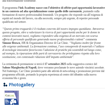
alla trasformazione sostenibile.
Il programma P
ink Academy nasce con l’obiettivo di offrire pari opportunità lavorative
in un contesto ad alta specializzazione come quello delle carrozzerie
, puntando sulla
formazione di nuove professionalità femminili. Un progetto che risponde sia all’esigenza di
equità nel mondo del lavoro, sia alla necessità, sempre più urgente, di reperire personale
qualificato nel settore.
“Questo primo traguardo è il risultato concreto del nostro impegno quotidiano. Attraverso
questo progetto, oltre a valorizzare la ricerca di pari opportunità anche per le donne in
contesti lavorativi nuovi, vogliamo rispondere alla esigenza di un mercato con scarsa
offerta di personale qualificato generando nuove professionalità e talenti”
commenta
Simone Brown
, HR & Organization Director di Car Clinic.
“Vogliamo inoltre far fronte
alle esigenze ambientali. La formazione continua, l’uso consapevole di materiali e l’utilizzo
di tecnologie innovative favoriscono l’adozione di pratiche più sostenibili nel lungo come,
ad esempio, la riparazione delle parti di carrozzeria che privilegiamo rispetto alla loro
sostituzione, con contestuale riduzione dell’impatto ambientale".
La cerimonia di premiazione si terrà il
17 settembre 2025
nella suggestiva cornice del
Salone Margherita di Napoli
, dove verranno proclamate le nove aziende vincitrici assolute.
Nel frattempo, Car Clinic prenderà parte alle attività di networking e promozione previste dal
programma ufficiale, portando la propria esperienza al centro del dibattito sulla nuova
economia blu e green.
Photogallery