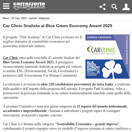
News
| 29 July 2025 | Autore: redazione
​Car Clinic finalista al Blue Green Economy Award 2025
Il progetto "Pink Academy" di Car Clinic premiato tra le
migliori iniziative di sostenibilità economica nel
panorama industriale italiano.
Car Clinic
entra nella rosa delle 45 aziende finaliste del
Blue Green Economy Award 2025
, il prestigioso
riconoscimento nazionale dedicato ai progetti più virtuosi
in ambito ESG (Environmental, Social, Governance) e
promosso dall’Associazione For Human Community.
La selezione è avvenuta tra
oltre 220 candidature provenienti da tutta Italia
, a conferma
della qualità e dell’impatto della proposta dell’azienda: il progetto Pink Academy, volto a
promuovere la presenza femminile in un settore tradizionalmente maschile come quello della
carrozzeria.
A premiare l’iniziativa è stata una giuria composta da
11 esperti del mondo istituzionale,
accademico e imprenditoriale
, chiamata a individuare i progetti capaci di coniugare
innovazione, inclusività e impatto concreto.
Car Clinic si è distinta nella categoria
“Sostenibilità Economica – grande impresa
”,
sottolineando il proprio impegno verso un modello d’impresa orientato al valore condiviso e