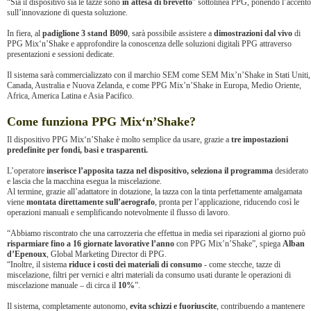
“Sia il dispositivo sia le tazze sono
in attesa di brevetto
” sottolinea PPG, ponendo l’accento
sull’innovazione di questa soluzione.
In fiera, al
padiglione 3 stand B090
, sarà possibile assistere a
dimostrazioni dal vivo
di
PPG Mix‘n’Shake e approfondire la conoscenza delle soluzioni digitali PPG attraverso
presentazioni e sessioni dedicate.
Il sistema sarà commercializzato con il marchio SEM come SEM Mix’n’Shake in Stati Uniti,
Canada, Australia e Nuova Zelanda, e come PPG Mix’n’Shake in Europa, Medio Oriente,
Africa, America Latina e Asia Pacifico.
Come funziona PPG Mix‘n’Shake?
Il dispositivo PPG Mix‘n’Shake è molto semplice da usare, grazie a
tre impostazioni
predefinite per fondi, basi e trasparenti.
L’operatore
inserisce l’apposita tazza nel dispositivo, seleziona il programma
desiderato
e lascia che la macchina esegua la miscelazione.
Al termine, grazie all’adattatore in dotazione, la tazza con la tinta perfettamente amalgamata
viene
montata direttamente sull’aerografo
, pronta per l’applicazione, riducendo così le
operazioni manuali e semplificando notevolmente il flusso di lavoro.
“Abbiamo riscontrato che una carrozzeria che effettua in media sei riparazioni al giorno può
risparmiare fino a 16 giornate lavorative l’anno
con PPG Mix’n’Shake”, spiega
Alban
d’Epenoux
, Global Marketing Director di PPG.
“Inoltre, il sistema
riduce i costi dei materiali di consumo
- come stecche, tazze di
miscelazione, filtri per vernici e altri materiali da consumo usati durante le operazioni di
miscelazione manuale – di circa il
10%
”.
Il sistema, completamente autonomo,
evita schizzi e fuoriuscite
, contribuendo a mantenere