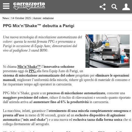
News
| 14 October 2025 | Autore: redazione
PPG Mix‘n’Shake™ debutta a Parigi
Una nuova tecnologia di miscelazione automatizzata del
colore: questa la novità firmata PPG e presentata a
Parigi in occasione di Equip Auto; dimostrazioni dal
vivo al padiglione 3 stand B090.
Si chiama
Mix‘n’Shake™
l’
innovativa soluzione
presentata oggi da
PPG
alla fiera Equip Auto di Parigi, un
sistema di miscelazione automatizzato del colore
progettato per
eliminare le operazioni
manuali
, migliorare l’uniformità della miscela, ridurre gli sprechi di materiale di consumo e
far risparmiare tempo agli operatori in carrozzeria.
PPG Mix‘n’Shake, grazie a un
processo di miscelazione automatizzato
, consente una
maggiore precisione del colore
, riduce il rischio di rilavorazioni e secondo quanto riportato
dall’azienda arriva ad
aumentare fino al 6% la produttività
in carrozzeria.
La macchina, infatti, garantisce l’
ottenimento di una miscela completamente omogenea e
pronta all’uso
in meno di 90 secondi, grazie ad un
esclusivo dispositivo di agitazione
automatica
(“
mix and shake
”) e a una nuova ed
esclusiva tazza dalla forma unica
che si
collega direttamente all’aerografo.