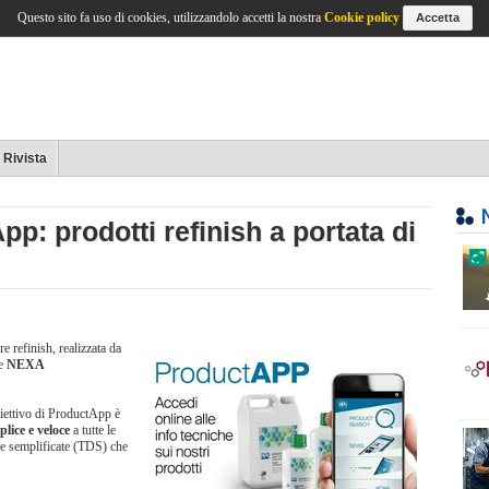
Questo sito fa uso di cookies, utilizzandolo accetti la nostra
Cookie policy
Accetta
Rivista
: prodotti refinish a portata di
e refinish, realizzata da
e
NEXA
iettivo di ProductApp è
lice e veloce
a tutte le
he semplificate (TDS) che