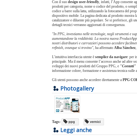
Con il suo
design user-friendly
, infatti, l’App consente agl
prodotti per categoria, nome o codice del prodotto, o semp
codice a barre sulla latta, utilizzando la fotocamera del pr
dispositivo mobile. La pagina dedicata al prodotto mostra 
catalizzatore e diluente più popolare. Se si preferisce, gli u
dettagli tecnici verranno aggiornati di conseguenza.
"In PPG, investiamo nelle tecnologie, negli strumenti e supp
aumentandone la redditività. La nostra nuova ProductApp 
nostri distributori e carrozzieri possono accedere facilmen
refinish, ovunque si trovino"
, ha affermato
Alba Sánchez
L’intuitiva interfaccia utente è
semplice da navigare
: per i
principale. Ma il menu consente l’accesso anche ad altre se
sviluppi dei nuovi prodotti del Gruppo PPG, e
"Contatti"
informazione colore, formazione e assistenza tecnica sulle a
Gli utenti possono anche accedere direttamente a
PPG C
Photogallery
Tags:
ppg
vernici
Leggi anche