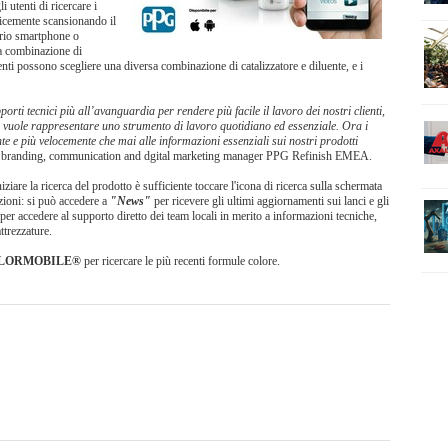
i utenti di ricercare i
licemente scansionando il
oprio smartphone o
la combinazione di
tenti possono scegliere una diversa combinazione di catalizzatore e diluente, e i
orti tecnici più all’avanguardia per rendere più facile il lavoro dei nostri clienti,
vuole rappresentare uno strumento di lavoro quotidiano ed essenziale. Ora i
te e più velocemente che mai alle informazioni essenziali sui nostri prodotti
, branding, communication and dgital marketing manager PPG Refinish EMEA.
niziare la ricerca del prodotto è sufficiente toccare l'icona di ricerca sulla schermata
zioni: si può accedere a
"News"
per ricevere gli ultimi aggiornamenti sui lanci e gli
per accedere al supporto diretto dei team locali in merito a informazioni tecniche,
ttrezzature.
OLORMOBILE®
per ricercare le più recenti formule colore.