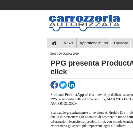
Collins
News
Approfondimenti
Opinioni
News
| 20 October 2020
PPG presenta ProductApp
click
Si chiama
ProductApp
ed è la nuova App dedicata al settor
PPG
, a supporto delle carrozzerie
PPG
,
MAXMEYER®
AUTOCOLOR®
.
Scaricabile
gratuitamente
in versione Android e iOS, l’ob
quello di permettere agli operatori di accedere in modo
semp
informazioni tecniche sui prodotti PPG, con schede tecnic
evidenziano gli aspetti più importanti legati all’utilizzo.