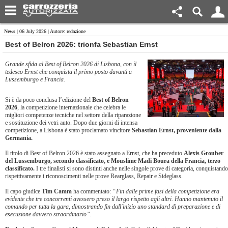
News
| 06 July 2026 | Autore: redazione
Best of Belron 2026: trionfa Sebastian Ernst
Grande sfida al Best of Belron 2026 di Lisbona, con il
tedesco Ernst che conquista il primo posto davanti a
Lussemburgo e Francia.
Si è da poco conclusa l’edizione del
Best of Belron
2026
, la competizione internazionale che celebra le
migliori competenze tecniche nel settore della riparazione
e sostituzione dei vetri auto. Dopo due giorni di intensa
competizione, a Lisbona è stato proclamato vincitore
Sebastian Ernst, proveniente dalla
Germania.
Il titolo di Best of Belron 2026 è stato assegnato a Ernst, che ha preceduto
Alexis Grouber
del Lussemburgo, secondo classificato, e Mouslime Madi Boura della Francia, terzo
classificato.
I tre finalisti si sono distinti anche nelle singole prove di categoria, conquistando
rispettivamente i riconoscimenti nelle prove Rearglass, Repair e Sideglass.
Il capo giudice
Tim Camm
ha commentato:
“Fin dalle prime fasi della competizione era
evidente che tre concorrenti avessero preso il largo rispetto agli altri. Hanno mantenuto il
comando per tutta la gara, dimostrando fin dall'inizio uno standard di preparazione e di
esecuzione davvero straordinario”.