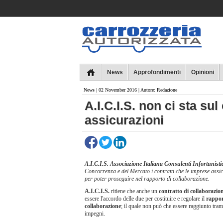
Collins
News
Approfondimenti
Opinioni
News
| 02 November 2016 | Autore: Redazione
A.I.C.I.S. non ci sta sul 
assicurazioni
A.I.C.I.S. Associazione Italiana Consulenti Infortunisti
Concorrenza e del Mercato i contratti che le imprese assicu
per poter proseguire nel rapporto di collaborazione.
A.I.C.I.S.
ritiene che anche un
contratto di collaborazio
essere l'accordo delle due per costituire e regolare il
rappor
collaborazione
; il quale non può che essere raggiunto tramit
impegni.