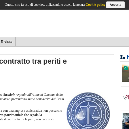
Questo sito fa uso di cookies, utilizzandolo accetti la nostra
Cookie policy
Accetta
Rivista
contratto tra periti e
ca Stradale
segnala all'Autorità Garante della
ratrici pretendono siano sottoscritti dai Periti
ne
con una impresa assicurativa non possa che
to patrimoniale che regola la
e il confronto tra le parti, con reciproci