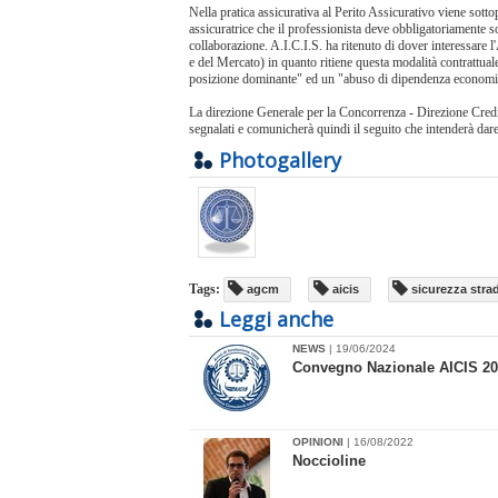
Nella pratica assicurativa al Perito Assicurativo viene sotto
assicuratrice che il professionista deve obbligatoriamen
te s
collaborazione. A.I.C.I.S. ha ritenuto di dover interessare
e del Mercato) in quanto ritiene questa modalità contrattual
posizione dominante" ed un "abuso di dipendenza economi
La direzione Generale per la Concorrenza - Direzione Credito
segnalati e comunicherà quindi il seguito che intenderà dare
Photogallery
Tags:
agcm
aicis
sicurezza stra
Leggi anche
NEWS
| 19/06/2024
Convegno Nazionale AICIS 2024
OPINIONI
| 16/08/2022
​Noccioline