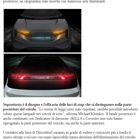
posteriore, un ologramma stato inserito con numerose aree illuminanti.
Soprattutto è il disegno e l'efficacia delle luci di stop che si distinguono nella parte
posteriore del veicolo.
"Le norme di legge sono state rispettate, sarebbe possibile introdurre
subito queste lampade nei veicoli di serie", afferma Michael Kleinkes. Il fanale posteriore è
anche combinato con l'indicatore di direzione. HELLA e Covestro non solo hanno
riprogettato la parte posteriore del veicolo, ma anche la parte anteriore.
I visitatori alla fiera di Düsseldorf saranno in grado di vedere e conoscere più a fondo il
nuovo design e toccare con mano lapossibile futura direzione dell'illuminazione del veicolo.