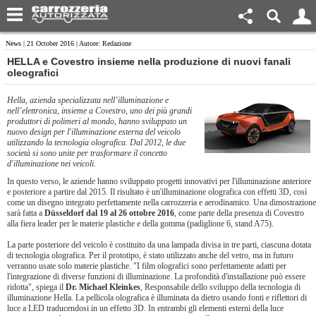
News
| 21 October 2016 | Autore: Redazione
HELLA e Covestro insieme nella produzione di nuovi fanali
oleografici
Hella,
azienda specializzata nell’illuminazione e
nell’elettronica,
insieme a Covestro, uno dei più grandi
produttori di polimeri al mondo, hanno sviluppato un
nuovo design per l'illuminazione esterna del veicolo
utilizzando la tecnologia olografica.
Dal 2012, le due
società si sono unite per trasformare il concetto
d'illuminazione nei veicoli.
In questo verso, le aziende hanno sviluppato progetti innovativi per l'illuminazione anteriore
e posteriore a partire dal 2015. Il risultato è un'illuminazione olografica con effetti 3D, così
come un disegno integrato perfettamente nella carrozzeria e aerodinamico. Una dimostrazione
sarà fatta a
Düsseldorf dal 19 al 26 ottobre 2016
, come parte della presenza di Covestro
alla fiera leader per le materie plastiche e della gomma (padiglione 6, stand A75).
La parte posteriore del veicolo è costituito da una lampada divisa in tre parti, ciascuna dotata
di tecnologia olografica. Per il prototipo, è stato utilizzato anche del vetro, ma in futuro
verranno usate solo materie plastiche. "I film olografici sono perfettamente adatti per
l'integrazione di diverse funzioni di illuminazione. La profondità d'installazione può essere
ridotta", spiega il
Dr. Michael Kleinkes
, Responsabile dello sviluppo della tecnologia di
illuminazione Hella. La pellicola olografica è illuminata da dietro usando fonti e riflettori di
luce a LED traducendosi in un effetto 3D. In entrambi gli elementi esterni della luce