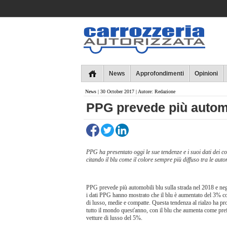
Collins
News
Approfondimenti
Opinioni
News
| 30 October 2017 | Autore: Redazione
PPG prevede più automob
PPG ha presentato oggi le sue tendenze e i suoi dati dei colo
citando il blu come il colore sempre più diffuso tra le auto
P
PG prevede più automobili blu sulla strada nel 2018 e neg
i dati PPG hanno mostrato che il blu è aumentato del 3% c
di lusso, medie e compatte.
Questa tendenza al rialzo ha pro
tutto il mondo quest'anno, con il blu che aumenta come pref
vetture di lusso del 5%.