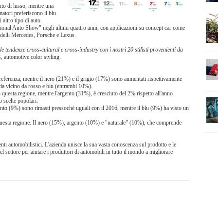
uto di lusso, mentre una
atori preferiscono il blu
 altro tipo di auto.
ional Auto Show" negli ultimi quattro anni, con applicazioni su concept car come
odelli Mercedes, Porsche e Lexus.
 tendenze cross-cultural e cross-industry con i nostri 20 stilisti provenienti da
 automotive color styling.
eferenza, mentre il nero (21%) e il grigio (17%) sono aumentati rispettivamente
da vicino da rosso e blu (entrambi 10%).
questa regione, mentre l'argento (31%), è cresciuto del 2% rispetto all'anno
 scelte popolari.
nto (9%) sono rimasti pressoché uguali con il 2016, mentre il blu (9%) ha visto un
questa regione. Il nero
(15%), argento (10%) e "naturale" (10%), che comprende
nti automobilistici.
L'azienda unisce la sua vasta conoscenza sul prodotto e le
del settore per aiutare i produttori di automobili in tutto il mondo a migliorare