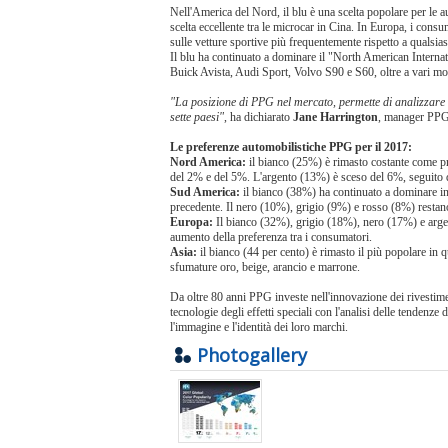
Nell'America del Nord, il blu è una scelta popolare per le a
scelta eccellente tra le microcar in Cina.
In Europa, i consum
sulle vetture sportive più frequentemente rispetto a qualsiasi
Il blu
ha continuato a dominare il "North American Internat
Buick Avista, Audi Sport, Volvo S90 e S60, oltre a vari m
"La posizione di PPG nel mercato, permette di analizzare le
sette paesi"
, ha dichiarato
Jane Harrington
,
manager PPG,
Le preferenze automobilistiche PPG per il 2017:
Nord America:
il bianco (25%) è rimasto costante come pr
del 2% e del 5%.
L'argento (13%) è sceso del 6%, seguito 
Sud America:
il bianco (38%) ha continuato a dominare in 
precedente.
Il nero (10%), grigio (9%) e rosso (8%) restano
Europa:
Il bianco (32%), grigio (18%), nero (17%) e arge
aumento della preferenza tra i consumatori.
Asia:
il bianco (44 per cento) è rimasto il più popolare in 
sfumature oro, beige, arancio e marrone.
Da oltre 80 anni PPG investe nell'innovazione dei rivestime
tecnologie degli effetti speciali con l'analisi delle tendenze 
l'immagine e l'identità dei loro marchi.
Photogallery