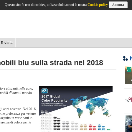
Questo sito fa uso di cookies, utilizzandolo accetti la nostra
Cookie policy
Accetta
Rivista
ili blu sulla strada nel 2018
ri utilizzati nelle auto,
mobili di tutto il mondo.
li anni a venire. Nel 2016,
ome preferenza per vetture
seguito in varie parti in
erenza di colore per le