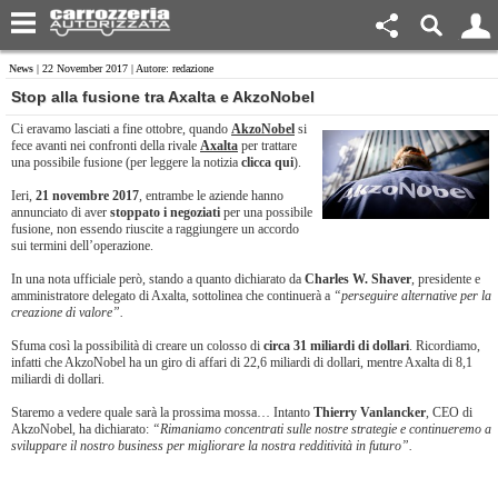
News
| 22 November 2017 | Autore: redazione
Stop alla fusione tra Axalta e AkzoNobel
Ci eravamo lasciati a fine ottobre, quando
AkzoNobel
si
fece avanti nei confronti della rivale
Axalta
per trattare
una possibile fusione (per leggere la notizia
clicca qui
).
Ieri,
21 novembre 2017
, entrambe le aziende hanno
annunciato di aver
stoppato i negoziati
per una possibile
fusione, non essendo riuscite a raggiungere un accordo
sui termini dell’operazione.
In una nota ufficiale però, stando a quanto dichiarato da
Charles W. Shaver
, presidente e
amministratore delegato di Axalta, sottolinea che continuerà a
“perseguire alternative per la
creazione di valore”.
Sfuma così la possibilità di creare un colosso di
circa 31 miliardi di dollari
. Ricordiamo,
infatti che AkzoNobel ha un giro di affari di 22,6 miliardi di dollari, mentre Axalta di 8,1
miliardi di dollari.
Staremo a vedere quale sarà la prossima mossa… Intanto
Thierry Vanlancker
, CEO di
AkzoNobel, ha dichiarato:
“Rimaniamo concentrati sulle nostre strategie e continueremo a
sviluppare il nostro business per migliorare la nostra redditività in futuro”.