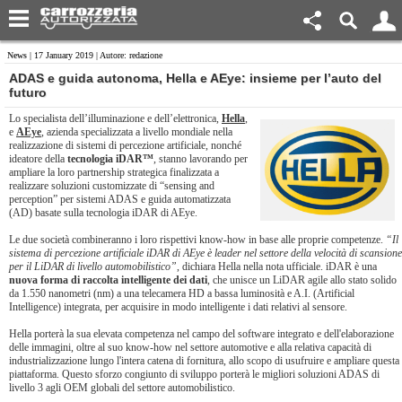
News
| 17 January 2019 | Autore: redazione
​ADAS e guida autonoma, Hella e AEye: insieme per l’auto del
futuro
Lo specialista dell’illuminazione e dell’elettronica,
Hella
,
e
AEye
, azienda specializzata a livello mondiale nella
realizzazione di sistemi di percezione artificiale, nonché
ideatore della
tecnologia iDAR™
, stanno lavorando per
ampliare la loro partnership strategica finalizzata a
realizzare soluzioni customizzate di “sensing and
perception” per sistemi ADAS e guida automatizzata
(AD) basate sulla tecnologia iDAR di AEye.
Le due società combineranno i loro rispettivi know-how in base alle proprie competenze.
“Il
sistema di percezione artificiale iDAR di AEye è leader nel settore della velocità di scansione
per il LiDAR di livello automobilistico”
, dichiara Hella nella nota ufficiale. iDAR è una
nuova forma di raccolta intelligente dei dati
, che unisce un LiDAR agile allo stato solido
da 1.550 nanometri (nm) a una telecamera HD a bassa luminosità e A.I. (Artificial
Intelligence) integrata, per acquisire in modo intelligente i dati relativi al sensore.
Hella porterà la sua elevata competenza nel campo del software integrato e dell'elaborazione
delle immagini, oltre al suo know-how nel settore automotive e alla relativa capacità di
industrializzazione lungo l'intera catena di fornitura, allo scopo di usufruire e ampliare questa
piattaforma. Questo sforzo congiunto di sviluppo porterà le migliori soluzioni ADAS di
livello 3 agli OEM globali del settore automobilistico.