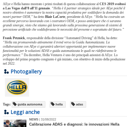
AEye e Hella hanno mostrato i primi risultati di questa collaborazione al
CES 2019 svoltosi
a Las Vegas dall’8 all’11 gennaio
.
“Hella è il partner strategico ideale per AEye poiché il
nostro obiettivo è aumentare la nostra capacità produttiva per soddisfare la domanda dei
nostri partner OEM,”
ha detto
Blair LaCorte
, presidente di AEye.
“Hella ha costruito un
eccellente percorso lavorando con i costruttori OEM, e posso anticipare che ci saranno
grandi sinergie, visto che stiamo già lavorando sulla prossima generazione di sistemi di
percezione artificiale che soddisferanno le necessità del presente e soprattutto del futuro.”
Frank Petznick
, responsabile della divisione “Automated Driving” di Hella, ha detto:
“Hella sta promuovendo attivamente il trend verso la Guida Automatizzata. La
collaborazione con AEye ci garantirà ulteriori opportunità per implementare nuove
funzionalità per le soluzioni ADAS e guida automatizzata le quali ne ridefiniranno le
performance.”
Da dicembre, Hella Ventures è uno dei principali azionisti di AEye. Lo
sviluppo del primo progetto congiunto è già iniziato, con obiettivo di inizio della produzione
nel 2022.
Photogallery
Tags:
guida autonoma
hella
adas
Leggi anche
NEWS
| 31/08/2022
​Calibrazione ADAS e diagnosi: le innovazioni Hella