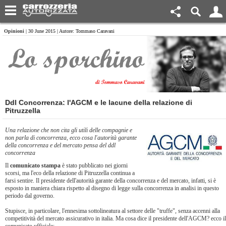
Opinioni
| 30 June 2015 | Autore: Tommaso Caravani
Ddl Concorrenza: l'AGCM e le lacune della relazione di
Pitruzzella
Una relazione che non cita gli utili delle compagnie e
non parla di concorrenza, ecco cosa l'autorità garante
della concorrenza e del mercato pensa del ddl
concorrenza
Il
comunicato stampa
è stato pubblicato nei giorni
scorsi, ma l'eco della relazione di Pitruzzella continua a
farsi sentire. Il presidente dell'autorità garante della concorrenza e del mercato, infatti, si è
esposto in maniera chiara rispetto al disegno di legge sulla concorrenza in analisi in questo
periodo dal governo.
Stupisce, in particolare, l'ennesima sottolineatura al settore delle "truffe", senza accenni alla
competitività del mercato assicurativo in italia. Ma cosa dice il presidente dell'AGCM? ecco il