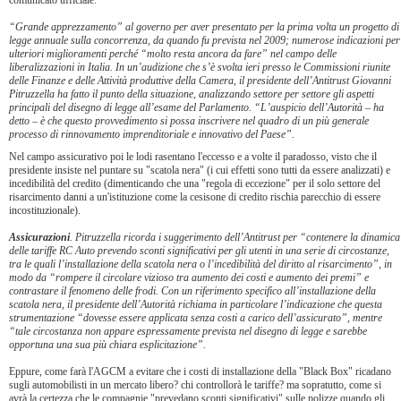
comunicato ufficiale:
“Grande apprezzamento” al governo per aver presentato per la prima volta un progetto di
legge annuale sulla concorrenza, da quando fu prevista nel 2009; numerose indicazioni per
ulteriori miglioramenti perché “molto resta ancora da fare” nel campo delle
liberalizzazioni in Italia. In un’audizione che s’è svolta ieri presso le Commissioni riunite
delle Finanze e delle Attività produttive della Camera, il presidente dell’Antitrust Giovanni
Pitruzzella ha fatto il punto della situazione, analizzando settore per settore gli aspetti
principali del disegno di legge all’esame del Parlamento. “L’auspicio dell’Autorità – ha
detto – è che questo provvedimento si possa inscrivere nel quadro di un più generale
processo di rinnovamento imprenditoriale e innovativo del Paese”.
Nel campo assicurativo poi le lodi rasentano l'eccesso e a volte il paradosso, visto che il
presidente insiste nel puntare su "scatola nera" (i cui effetti sono tutti da essere analizzati) e
incedibilità del credito (dimenticando che una "regola di eccezione" per il solo settore del
risarcimento danni a un'istituzione come la cesisone di credito rischia parecchio di essere
incostituzionale).
Assicurazioni
. Pitruzzella ricorda i suggerimento dell’Antitrust per “contenere la dinamica
delle tariffe RC Auto prevendo sconti significativi per gli utenti in una serie di circostanze,
tra le quali l’installazione della scatola nera o l’incedibilità del diritto al risarcimento”, in
modo da “rompere il circolare vizioso tra aumento dei costi e aumento dei premi” e
contrastare il fenomeno delle frodi. Con un riferimento specifico all’installazione della
scatola nera, il presidente dell’Autorità richiama in particolare l’indicazione che questa
strumentazione “dovesse essere applicata senza costi a carico dell’assicurato”, mentre
“tale circostanza non appare espressamente prevista nel disegno di legge e sarebbe
opportuna una sua più chiara esplicitazione”.
Eppure, come farà l'AGCM a evitare che i costi di installazione della "Black Box" ricadano
sugli automobilisti in un mercato libero? chi controllorà le tariffe? ma sopratutto, come si
avrà la certezza che le compagnie "prevedano sconti significativi" sulle polizze quando gli