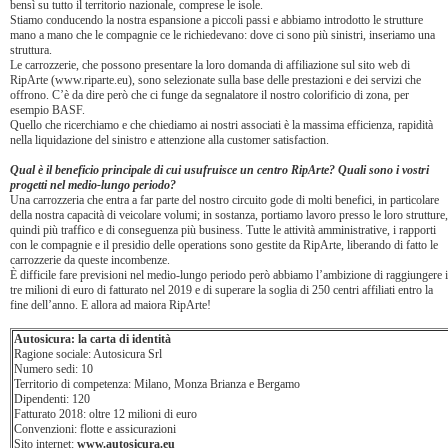
bensì su tutto il territorio nazionale, comprese le isole.
Stiamo conducendo la nostra espansione a piccoli passi e abbiamo introdotto le strutture
mano a mano che le compagnie ce le richiedevano: dove ci sono più sinistri, inseriamo una
struttura.
Le carrozzerie, che possono presentare la loro domanda di affiliazione sul sito web di
RipArte (www.riparte.eu), sono selezionate sulla base delle prestazioni e dei servizi che
offrono. C’è da dire però che ci funge da segnalatore il nostro colorificio di zona, per
esempio BASF.
Quello che ricerchiamo e che chiediamo ai nostri associati è la massima efficienza, rapidità
nella liquidazione del sinistro e attenzione alla customer satisfaction.
Qual è il beneficio principale di cui usufruisce un centro RipArte? Quali sono i vostri
progetti nel medio-lungo periodo?
Una carrozzeria che entra a far parte del nostro circuito gode di molti benefici, in particolare
della nostra capacità di veicolare volumi; in sostanza, portiamo lavoro presso le loro strutture,
quindi più traffico e di conseguenza più business. Tutte le attività amministrative, i rapporti
con le compagnie e il presidio delle operations sono gestite da RipArte, liberando di fatto le
carrozzerie da queste incombenze.
È difficile fare previsioni nel medio-lungo periodo però abbiamo l’ambizione di raggiungere i
tre milioni di euro di fatturato nel 2019 e di superare la soglia di 250 centri affiliati entro la
fine dell’anno. E allora ad maiora RipArte!
Autosicura: la carta di identità
Ragione sociale: Autosicura Srl
Numero sedi: 10
Territorio di competenza: Milano, Monza Brianza e Bergamo
Dipendenti: 120
Fatturato 2018: oltre 12 milioni di euro
Convenzioni: flotte e assicurazioni
Sito internet:
www.autosicura.eu