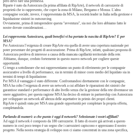
però devo fare una premessa.
Riparte è nato da Autosicura (la prima affiliata di RipArte), il network di carrozzerie di
proprietà che io rappresento, che copre la zona di Milano, Bergamo e Monza. L’altra
compagine sociale, invece, è rappresentata da MSA, la società leader in Italia nella gestione e
liquidazione sinistri in outsourcing.
Ovviamente, prima di intraprendere questa “avventura”, sia noi che loro abbiamo fatto le
nostre dovute considerazioni…
Lei rappresenta Autosicura, quali benefici vi ha portato la nascita di RipArte? E per
MSA?
Per Autosicura l’esigenza di creare RipArte era quella di avere una copertura nazionale per
poter presentare dei progetti di assicurazione. Prima di RipArte, infatti, qualsiasi proposta di
Autosicura perdeva di interesse a causa della mancata capillarità territoriale della rete.
Abbiamo, dunque, creduto fortemente in questo nuovo network per cogliere queste
opportunità.
Ci tengo a sottolineare che noi rappresentiamo un punto di riferimento per le compagnie
assicurative a livello di performance, sia in termini di minor costo medio del liquidato sia in
termini di tempi di liquidazione.
Per MSA il vantaggio è stato differente. Confrontandosi direttamente con le compagnie,
MSA ha colto l’esigenza di avere un network a cui affidare le riparazioni dei sinistri che
garantisse standard e performance di alto livello senza che la gestione della rete diventasse un
onere aggiuntivo; per questa ragione MSA ha deciso di entrare in partnership con Autosicura
per sviluppare un network all’altezza delle aspettative in primis dei propri clienti.
RipArte è quindi stata per MSA una grande opportunità per completare la propria offerta,
completandola.
Parlando di numeri: a che punto è oggi il network? Selezionate i vostri affiliati?
Ad oggi il network è composto da 180 carrozzerie. Il fatto di essere già arrivati a questo
numero in così poco tempo è un segno che i carrozzieri capiscono e apprezzano il nostro
progetto. Nella nostra strategia di sviluppo non ci siamo concentrati in una zona specifica,