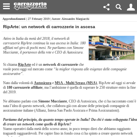
Approfondimenti
| 27 February 2019 | Autore: Alessandro Margiacchi
RipArte: un network di carrozzerie in ascesa
Attivo in Italia da metà del 2018, il network di
carrozzerie RipArte continua la sua ascesa in Italia: 180
affiliati nel giro di pochi mesi. Ne parliamo con Simone
Mucciante, il portavoce della rete e CEO di Autosicura.
Si chiama
RipArte
ed è un
network di carrozzerie
che
vuole porsi oggi sul mercato come
“la miglior risposta alle esigenze delle compagnie
assicurative”.
Nato dalla volontà di
Autosicura
e
MSA - Multi Serass (MSA)
, RipArte ad oggi si avvale
di
180 carrozzerie affiliate
, ma l’ambizione è quella di superare le 250 strutture entro la fine
del 2019.
Ne abbiamo parlato con
Simone Mucciante
, CEO di Autosicura, che ci ha raccontato com’è
nata l’idea di questo network, che collabora già con alcune delle principali compagnie di
assicurazione italiane (Allianz, Intesa San Paolo Assicura e Prima Assicurazioni).
Partiamo dal principio, da quanto tempo operate in Italia? Da chi è stata sviluppata l’idea
di creare un network come quello di RipArte?
Siamo operativi dalla metà dello scorso anno; in poco tempo direi che abbiamo raggiunto
traguardi ragguardevoli. Per capire fino in fondo cosa ci ha spinto a creare questo network