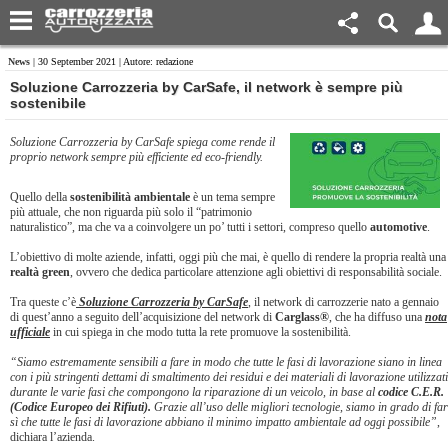
News
| 30 September 2021 | Autore: redazione
Soluzione Carrozzeria by CarSafe, il network è sempre più
sostenibile
Soluzione Carrozzeria by CarSafe spiega come rende il
proprio network sempre più efficiente ed eco-friendly.
Quello della
sostenibilità ambientale
è un tema sempre
più attuale, che non riguarda più solo il “patrimonio
naturalistico”, ma che va a coinvolgere un po’ tutti i settori, compreso quello
automotive
.
L’obiettivo di molte aziende, infatti, oggi più che mai, è quello di rendere la propria realtà una
realtà green
, ovvero che dedica particolare attenzione agli obiettivi di responsabilità sociale.
Tra queste c’è
Soluzione Carrozzeria by CarSafe
, il network di carrozzerie nato a gennaio
di quest’anno a seguito dell’acquisizione del network di
Carglass®
, che ha diffuso una
nota
ufficiale
in cui spiega in che modo tutta la rete promuove la sostenibilità.
“Siamo estremamente sensibili a fare in modo che tutte le fasi di lavorazione siano in linea
con i più stringenti dettami di smaltimento dei residui e dei materiali di lavorazione utilizzati
durante le varie fasi che compongono la riparazione di un veicolo, in base al
codice C.E.R.
(Codice Europeo dei Rifiuti).
Grazie all’uso delle migliori tecnologie, siamo in grado di far
sì che tutte le fasi di lavorazione abbiano il minimo impatto ambientale ad oggi possibile”
,
dichiara l’azienda.