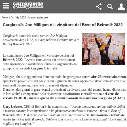
News
| 04 July 2022 | Autore: redazione
​Carglass®: Joe Milligan è il vincitore del Best of Belron® 2022
Carglass® annuncia che il tecnico Joe Milligan,
proveniente dagli USA, si è aggiudicato l’ambito titolo di
Best of Belron® 2022.
Lo statunitense
Joe Milligan
è il vincitore del
Best of
Belron® 2022
, l’evento tanto atteso dai professionisti
della riparazione e sostituzione cristalli e organizzato dal
gruppo che possiede
Carglass®
in Italia.
Milligan, che si è aggiudicato l’ambito titolo, ha gareggiato contro
altri 28 tecnici altamente
qualificati
provenienti dai paesi in cui il gruppo Belron® opera ed è stato premiato con una
somma di denaro equivalente a un anno di stipendio.
Durante i due giorni di gara, tecnici provenienti da diversi paesi del mondo hanno dimostrato
le loro abilità e competenze nella riparazione,
sostituzione e ricalibratura dei vetri dei
veicoli (VGRRR), inclusa quella dei sistemi avanzati di assistenza alla guida (ADAS).
Gary Lubner
, CEO di Belron®, ha commentato:
“Joe ha dimostrato un'incredibile abilità
e tenacia durante la competizione e ha pienamente meritato di vincere il titolo di Best of
Belron® 2022. È stato un evento assolutamente emozionante che
ha mostrato il talento dei
nostri tecnici di tutto il mondo
. Sebbene tutti i concorrenti fossero eccezionali, Joe è stato il
migliore tra i migliori".