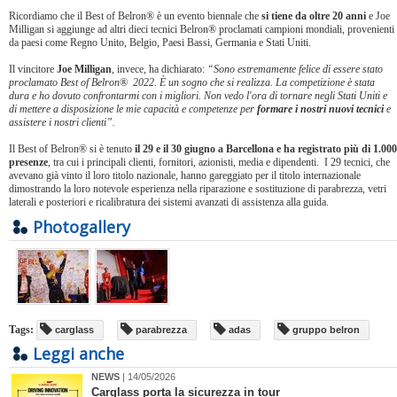
Ricordiamo che il Best of Belron® è un evento biennale che
si tiene da oltre 20 anni
e Joe
Milligan si aggiunge ad altri dieci tecnici Belron® proclamati campioni mondiali, provenienti
da paesi come Regno Unito, Belgio, Paesi Bassi, Germania e Stati Uniti.
Il vincitore
Joe Milligan
, invece, ha dichiarato:
“Sono estremamente felice di essere stato
proclamato Best of Belron® 2022. È un sogno che si realizza. La competizione è stata
dura e ho dovuto confrontarmi con i migliori. Non vedo l'ora di tornare negli Stati Uniti e
di mettere a disposizione le mie capacità e competenze per
formare i nostri nuovi tecnici
e
assistere i nostri clienti”.
Il Best of Belron® si è tenuto
il 29 e il 30 giugno a Barcellona e ha registrato più di 1.000
presenze
, tra cui i principali clienti, fornitori, azionisti, media e dipendenti. I 29 tecnici, che
avevano già vinto il loro titolo nazionale, hanno gareggiato per il titolo internazionale
dimostrando la loro notevole esperienza nella riparazione e sostituzione di parabrezza, vetri
laterali e posteriori e ricalibratura dei sistemi avanzati di assistenza alla guida.
Photogallery
Tags:
carglass
parabrezza
adas
gruppo belron
Leggi anche
NEWS
| 14/05/2026
Carglass porta la sicurezza in tour