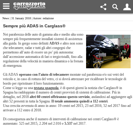
News
| 31 January 2018 | Autore: redazione
Sempre più ADAS in Carglass®
Nei parabrezza delle auto di gamma alta e medio alta sono
sempre più frequentemente installati sistemi di assistenza
alla guida. In gergo sono definiti
ADAS
e altro non sono
che telecamere, radar e tutti gli altri congegni che
permettono all’auto di essere un po’ più autonoma:
dall’accensione automatica di fari o tergicristalli, fino alla
regolazione della velocità in maniera dinamica o la frenata
di emergenza.
Gli ADAS
operano con l’aiuto di telecamere
montate sul parabrezza e/o sui vetri del
veicolo e, in caso di rottura del vetro, ci si dovrà attrezzare per ricalibrare le tecnologie di
bordo per ripristinare il loro funzionamento.
Come si legge su una
testata spagnola
, è di questi giorni la notizia che Carglass® in
Spagna ha raddoppiato il numero di centri provvisti di sistemi di calibrazione. Più in
dettaglio, nel 2018
altri 60 centri offriranno questo servizio
, andandosi ad aggiungere agli
altri 52 presenti in tutta la Spagna.
Il totale ammonta quindi a 112 centri
.
Una crescita avvenuta di anno in anno: 19 centri nel 2015, 23 nel 2016, 52 nel 2017 fino ad
arrivare a 112 entro il 2018.
Di conseguenza anche il numero di interventi di calibrazione nei centri Carglass® è
aumentato: 525 nel 2015, 2.204 nel 2.016 e
5.537
nel 2017.