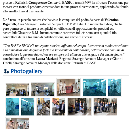
presso il
Refinish Competence Center di BASF,
il team BMW ha sfruttato l’occasione per
toccare con mano il prodotto cimentandosi in una prova di verniciatura, applicando dal fondo
allo smalto, fino al trasparente.
Ne è nato un piccolo contest che ha visto la conquista del podio da parte di
Valentina
Bigiarelli
, Area Manager Customer Support di BMW Italia. Un momento ludico, che ha
però permesso di testare la semplicità e l’efficienza di applicazione dei prodotti eco-
sostenibili Glasurit e R-M. Intenti comuni e reciproca fiducia sono stati quindi il filo
conduttore di un altro anno di collaborazione, ma anche di successi.
“Tra BASF e BMW c’è un legame storico, affinato nel tempo. Lavorare in modo coordinato
è la dimostrazione di quanto forte sia la volontà di collaborare, nell’interesse comune di
consolidare la partnership ed essere sempre più allineati alle esigenze del cliente finale.”
–
concludono all’unisono
Laura Mariani
, Regional Strategic Account Manager e
Gianni
Cifelli
, Strategic Account Manager della divisione Refinish di BASF.
Photogallery