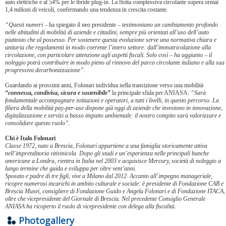
auto elettriche e al 54% per le ibride plug-in. La flotta complessiva circolante supera ormai
1,4 milioni di veicoli, confermando una tendenza in crescita costante.
“Questi numeri
– ha spiegato il neo presidente –
testimoniano un cambiamento profondo
nelle abitudini di mobilità di aziende e cittadini, sempre più orientati all’uso dell’auto
piuttosto che al possesso. Per sostenere questa evoluzione serve una normativa chiara e
unitaria che regolamenti in modo coerente l’intero settore: dall’immatricolazione alla
circolazione, con particolare attenzione agli aspetti fiscali. Solo così – ha aggiunto – il
noleggio potrà contribuire in modo pieno al rinnovo del parco circolante italiano e alla sua
progressiva decarbonizzazione”.
Guardando ai prossimi anni, Folonari individua nella transizione verso una mobilità
“connessa, condivisa, sicura e sostenibile”
la principale sfida per ANIASA:
“Sarà
fondamentale accompagnare istituzioni e operatori, a tutti i livelli, in questo percorso. La
filiera della mobilità pay-per-use dispone già oggi di aziende che investono in innovazione,
digitalizzazione e servizi a basso impatto ambientale: il nostro compito sarà valorizzare e
consolidare questo ruolo”.
Chi è Italo Folonari
Classe 1972, nato a Brescia, Folonari appartiene a una famiglia storicamente attiva
nell’imprenditoria vitivinicola. Dopo gli studi e un’esperienza nelle principali banche
americane a Londra, rientra in Italia nel 2003 e acquisisce Mercury, società di noleggio a
lungo termine che guida e sviluppa per oltre vent’anni.
Sposato e padre di tre figli, vive a Milano dal 2012. Accanto all’impegno manageriale,
ricopre numerosi incarichi in ambito culturale e sociale: è presidente di Fondazione CAB e
Brescia Musei, consigliere di Fondazione Guido e Angela Folonari e di Fondazione ITACA,
oltre che vicepresidente del Giornale di Brescia. Nel precedente Consiglio Generale
ANIASA ha ricoperto il ruolo di vicepresidente con delega alla fiscalità.
Photogallery