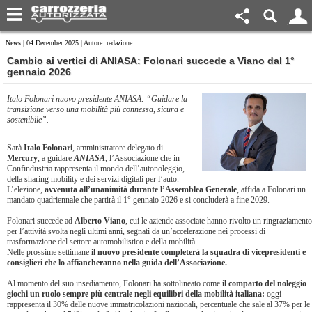
News
| 04 December 2025 | Autore: redazione
​Cambio ai vertici di ANIASA: Folonari succede a Viano dal 1°
gennaio 2026
Italo Folonari nuovo presidente ANIASA: “Guidare la
transizione verso una mobilità più connessa, sicura e
sostenibile”.
Sarà
Italo Folonari
, amministratore delegato di
Mercury
, a guidare
ANIASA
, l’Associazione che in
Confindustria rappresenta il mondo dell’autonoleggio,
della sharing mobility e dei servizi digitali per l’auto.
L’elezione,
avvenuta all’unanimità durante l’Assemblea Generale
, affida a Folonari un
mandato quadriennale che partirà il 1° gennaio 2026 e si concluderà a fine 2029.
Folonari succede ad
Alberto Viano
, cui le aziende associate hanno rivolto un ringraziamento
per l’attività svolta negli ultimi anni, segnati da un’accelerazione nei processi di
trasformazione del settore automobilistico e della mobilità.
Nelle prossime settimane
il nuovo presidente completerà la squadra di vicepresidenti e
consiglieri che lo affiancheranno nella guida dell’Associazione.
Al momento del suo insediamento, Folonari ha sottolineato come
il comparto del noleggio
giochi un ruolo sempre più centrale negli equilibri della mobilità italiana:
oggi
rappresenta il 30% delle nuove immatricolazioni nazionali, percentuale che sale al 37% per le