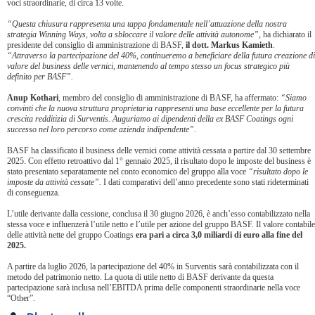
voci straordinarie, di circa 13 volte.
“Questa chiusura rappresenta una tappa fondamentale nell’attuazione della nostra
strategia Winning Ways, volta a sbloccare il valore delle attività autonome”
, ha dichiarato il
presidente del consiglio di amministrazione di BASF,
il dott. Markus Kamieth
.
“Attraverso la partecipazione del 40%, continueremo a beneficiare della futura creazione di
valore del business delle vernici, mantenendo al tempo stesso un focus strategico più
definito per BASF”.
Anup Kothari
, membro del consiglio di amministrazione di BASF, ha affermato:
“Siamo
convinti che la nuova struttura proprietaria rappresenti una base eccellente per la futura
crescita redditizia di Surventis. Auguriamo ai dipendenti della ex BASF Coatings ogni
successo nel loro percorso come azienda indipendente”.
BASF ha classificato il business delle vernici come attività cessata a partire dal 30 settembre
2025. Con effetto retroattivo dal 1° gennaio 2025, il risultato dopo le imposte del business è
stato presentato separatamente nel conto economico del gruppo alla voce
“risultato dopo le
imposte da attività cessate”.
I dati comparativi dell’anno precedente sono stati rideterminati
di conseguenza.
L’utile derivante dalla cessione, conclusa il 30 giugno 2026, è anch’esso contabilizzato nella
stessa voce e influenzerà l’utile netto e l’utile per azione del gruppo BASF. Il valore contabile
delle attività nette del gruppo Coatings
era pari a circa 3,0 miliardi di euro alla fine del
2025.
A partire da luglio 2026, la partecipazione del 40% in Surventis sarà contabilizzata con il
metodo del patrimonio netto. La quota di utile netto di BASF derivante da questa
partecipazione sarà inclusa nell’EBITDA prima delle componenti straordinarie nella voce
“Other”.