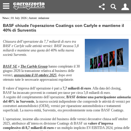
News
| 01 July 2026 | Autore: redazione
​BASF chiude l'operazione Coatings con Carlyle e mantiene il
40% di Surventis
Chiusura dell’operazione da 7,7 miliardi di euro tra
BASF e Carlyle sulle attività vernici: BASF incassa 5,8
miliardi e mantiene una quota del 40% nella nuova
società Surventis.
BASF SE
e
The Carlyle Group
hanno completato il 30
giugno 2026 la transazione relativa al business delle
vernici,
annunciata il 10 ottobre 2025
, dopo aver
ottenuto tutte le necessarie approvazioni regolatorie.
Il valore d’impresa dell’operazione è pari a
7,7 miliardi di euro
. Alla data del closing,
BASF ha incassato proventi in contanti pre-tasse per circa 5,8 miliardi di euro.
A seguito del completamento dell’operazione,
BASF detiene una partecipazione azionaria
del 40% in Surventis
, la nuova società indipendente che comprende le attività di vernici per
costruttori automobilistici (OEM), vernici per riparazione automobilistica e trattamenti
superficiali. La nuova entità, Surventis, era precedentemente nota come BASF Coatings.
L’operazione, insieme alla cessione del business delle vernici decorative chiusa nell’ottobre
2025, attribuisce all’intera ex divisione Coatings di BASF un
valore d’impresa
complessivo di 8,7 miliardi di euro
e un multiplo implicito EV/EBITDA 2024, prima delle