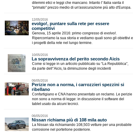
dilemmi etici e leggi che mancano. Intanto l' Italia vanta il
"primato" prezzo medio di un'assicurazione più alto d'Europa.
12/05/2016
evolgo!, puntare sulla rete per essere
competitivi
Genova, 15 aprile 2016: primo congresso di evolvo!.
Ripercorriamo la sua storia e vediamo quali sono gli obiettivi e
i progetti della rete nel lungo termine.
10/05/2016
La sopravvivenza del perito secondo Aicis
Come si legge in un articolo pubblicato su “La Repubblica”,
da parte dell'’Aicis, la diminuzione degli incidenti
06/05/2016
Perizie non a norma, i carrozzieri spezzini si
ribellano
Confartigiano e CNA hanno presentato un reclamo. Le perizie
non sono a norma di legge: in discussione il software del
tablet usato da alcuni tecnici.
06/05/2016
Nissan richiama più di 108 mila auto
La Nissan sta richiamando 108,503 vetture per una probabile
corrosione nel portellone posteriore.