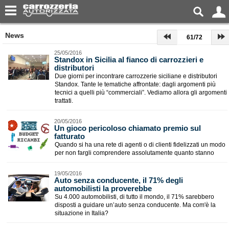
News
61/72
25/05/2016
Standox in Sicilia al fianco di carrozzieri e
distributori
Due giorni per incontrare carrozzerie siciliane e distributori
Standox. Tante le tematiche affrontate: dagli argomenti più
tecnici a quelli più “commerciali”. Vediamo allora gli argomenti
trattati.
20/05/2016
Un gioco pericoloso chiamato premio sul
fatturato
Quando si ha una rete di agenti o di clienti fidelizzati un modo
per non fargli comprendere assolutamente quanto stanno
19/05/2016
Auto senza conducente, il 71% degli
automobilisti la proverebbe
Su 4.000 automobilisti, di tutto il mondo, il 71% sarebbero
disposti a guidare un’auto senza conducente. Ma com'è la
situazione in Italia?