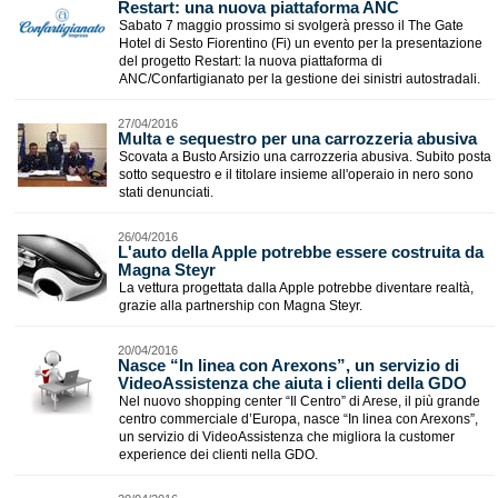
Restart: una nuova piattaforma ANC
Sabato 7 maggio prossimo si svolgerà presso il The Gate
Hotel di Sesto Fiorentino (Fi) un evento per la presentazione
del progetto Restart: la nuova piattaforma di
ANC/Confartigianato per la gestione dei sinistri autostradali.
27/04/2016
Multa e sequestro per una carrozzeria abusiva
Scovata a Busto Arsizio una carrozzeria abusiva. Subito posta
sotto sequestro e il titolare insieme all'operaio in nero sono
stati denunciati.
26/04/2016
L'auto della Apple potrebbe essere costruita da
Magna Steyr
La vettura progettata dalla Apple potrebbe diventare realtà,
grazie alla partnership con Magna Steyr.
20/04/2016
Nasce “In linea con Arexons”, un servizio di
VideoAssistenza che aiuta i clienti della GDO
Nel nuovo shopping center “Il Centro” di Arese, il più grande
centro commerciale d’Europa, nasce “In linea con Arexons”,
un servizio di VideoAssistenza che migliora la customer
experience dei clienti nella GDO.