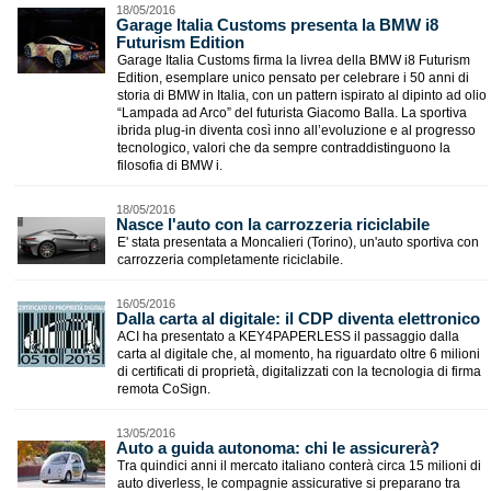
18/05/2016
Garage Italia Customs presenta la BMW i8
Futurism Edition
Garage Italia Customs firma la livrea della BMW i8 Futurism
Edition, esemplare unico pensato per celebrare i 50 anni di
storia di BMW in Italia, con un pattern ispirato al dipinto ad olio
“Lampada ad Arco” del futurista Giacomo Balla. La sportiva
ibrida plug-in diventa così inno all’evoluzione e al progresso
tecnologico, valori che da sempre contraddistinguono la
filosofia di BMW i.
18/05/2016
Nasce l'auto con la carrozzeria riciclabile
E' stata presentata a Moncalieri (Torino), un'auto sportiva con
carrozzeria completamente riciclabile.
16/05/2016
Dalla carta al digitale: il CDP diventa elettronico
ACI ha presentato a KEY4PAPERLESS il passaggio dalla
carta al digitale che, al momento, ha riguardato oltre 6 milioni
di certificati di proprietà, digitalizzati con la tecnologia di firma
remota CoSign.
13/05/2016
Auto a guida autonoma: chi le assicurerà?
Tra quindici anni il mercato italiano conterà circa 15 milioni di
auto diverless, le compagnie assicurative si preparano tra