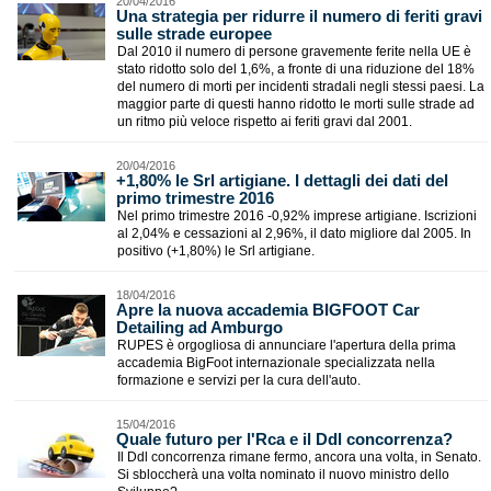
20/04/2016
Una strategia per ridurre il numero di feriti gravi
sulle strade europee
Dal 2010 il numero di persone gravemente ferite nella UE è
stato ridotto solo del 1,6%, a fronte di una riduzione del 18%
del numero di morti per incidenti stradali negli stessi paesi. La
maggior parte di questi hanno ridotto le morti sulle strade ad
un ritmo più veloce rispetto ai feriti gravi dal 2001.
20/04/2016
+1,80% le Srl artigiane. I dettagli dei dati del
primo trimestre 2016
Nel primo trimestre 2016 -0,92% imprese artigiane. Iscrizioni
al 2,04% e cessazioni al 2,96%, il dato migliore dal 2005. In
positivo (+1,80%) le Srl artigiane.
18/04/2016
Apre la nuova accademia BIGFOOT Car
Detailing ad Amburgo
RUPES è orgogliosa di annunciare l'apertura della prima
accademia BigFoot internazionale specializzata nella
formazione e servizi per la cura dell'auto.
15/04/2016
Quale futuro per l'Rca e il Ddl concorrenza?
Il Ddl concorrenza rimane fermo, ancora una volta, in Senato.
Si sbloccherà una volta nominato il nuovo ministro dello