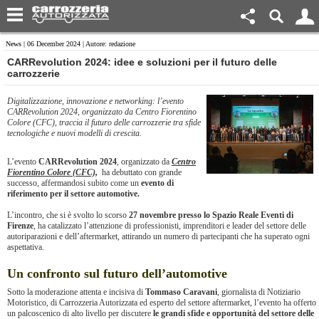
News
| 06 December 2024 | Autore: redazione
​CARRevolution 2024: idee e soluzioni per il futuro delle
carrozzerie
Digitalizzazione, innovazione e networking: l’evento
CARRevolution 2024, organizzato da Centro Fiorentino
Colore (CFC), traccia il futuro delle carrozzerie tra sfide
tecnologiche e nuovi modelli di crescita.
L’evento
CARRevolution 2024
, organizzato da
Centro
Fiorentino Colore (CFC),
ha debuttato con grande
successo, affermandosi subito come un
evento di
riferimento per il settore automotive.
L’incontro, che si è svolto lo scorso
27 novembre presso lo Spazio Reale Eventi di
Firenze
, ha catalizzato l’attenzione di professionisti, imprenditori e leader del settore delle
autoriparazioni e dell’aftermarket, attirando un numero di partecipanti che ha superato ogni
aspettativa.
Un confronto sul futuro dell’automotive
Sotto la moderazione attenta e incisiva di
Tommaso Caravani
, giornalista di Notiziario
Motoristico, di Carrozzeria Autorizzata ed esperto del settore aftermarket, l’evento ha offerto
un palcoscenico di alto livello per discutere
le grandi sfide e opportunità del settore delle