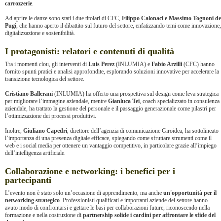
carrozzerie
.
Ad aprire le danze sono stati i due titolari di CFC,
Filippo Calonaci e Massimo Tognoni de
Pugi
, che hanno aperto il dibattito sul futuro del settore, enfatizzando temi come innovazione,
digitalizzazione e sostenibilità.
I protagonisti: relatori e contenuti di qualità
Tra i momenti clou, gli interventi di
Luis Perez
(INLUMIA) e
Fabio Arzilli
(CFC) hanno
fornito spunti pratici e analisi approfondite, esplorando soluzioni innovative per accelerare la
transizione tecnologica del settore.
Cristiano Ballerani
(INLUMIA) ha offerto una prospettiva sul design come leva strategica
per migliorare l’immagine aziendale, mentre
Gianluca Tei
, coach specializzato in consulenza
aziendale, ha trattato la gestione del personale e il passaggio generazionale come pilastri per
l’ottimizzazione dei processi produttivi.
Inoltre,
Giuliano Capedri
, direttore dell’agenzia di comunicazione Giroidea, ha sottolineato
l’importanza di una presenza digitale efficace, spiegando come sfruttare strumenti come il
web e i social media per ottenere un vantaggio competitivo, in particolare grazie all’impiego
dell’intelligenza artificiale.
Collaborazione e networking: i benefici per i
partecipanti
L’evento non è stato solo un’occasione di apprendimento, ma anche
un'opportunità per il
networking strategico
. Professionisti qualificati e importanti aziende del settore hanno
avuto modo di confrontarsi e gettare le basi per collaborazioni future, riconoscendo nella
formazione e nella costruzione di
partnership solide i cardini per affrontare le sfide del