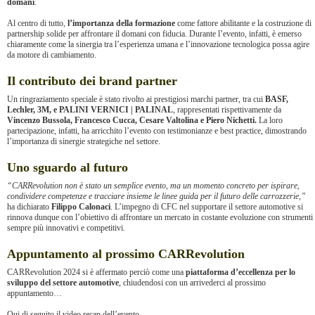
domani
.
Al centro di tutto,
l’importanza della formazione
come fattore abilitante e la costruzione di
partnership solide per affrontare il domani con fiducia. Durante l’evento, infatti, è emerso
chiaramente come la sinergia tra l’esperienza umana e l’innovazione tecnologica possa agire
da motore di cambiamento.
Il contributo dei brand partner
Un ringraziamento speciale è stato rivolto ai prestigiosi marchi partner, tra cui
BASF,
Lechler, 3M, e PALINI VERNICI | PALINAL
, rappresentati rispettivamente da
Vincenzo Bussola, Francesco Cucca, Cesare Valtolina e Piero Nichetti.
La loro
partecipazione, infatti, ha arricchito l’evento con testimonianze e best practice, dimostrando
l’importanza di sinergie strategiche nel settore.
Uno sguardo al futuro
“CARRevolution non è stato un semplice evento, ma un momento concreto per ispirare,
condividere competenze e tracciare insieme le linee guida per il futuro delle carrozzerie,”
ha dichiarato
Filippo Calonaci
. L’impegno di CFC nel supportare il settore automotive si
rinnova dunque con l’obiettivo di affrontare un mercato in costante evoluzione con strumenti
sempre più innovativi e competitivi.
Appuntamento al prossimo CARRevolution
CARRevolution 2024 si è affermato perciò come una
piattaforma d’eccellenza per lo
sviluppo del settore automotive
, chiudendosi con un arrivederci al prossimo
appuntamento…
Qui di seguito il video recap dell’evento.