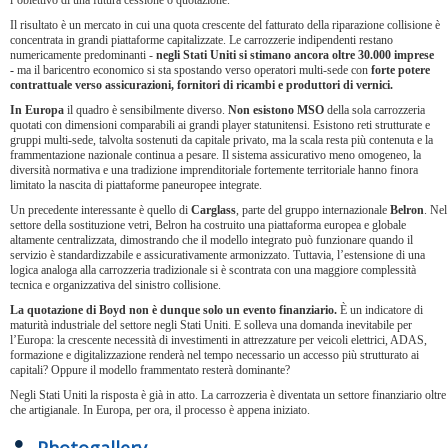
l’obiettivo di una futura cessione o quotazione.
Il risultato è un mercato in cui una quota crescente del fatturato della riparazione collisione è
concentrata in grandi piattaforme capitalizzate. Le carrozzerie indipendenti restano
numericamente predominanti -
negli Stati Uniti si stimano ancora oltre 30.000 imprese
-
ma il baricentro economico si sta spostando verso operatori multi-sede con
forte potere
contrattuale verso assicurazioni, fornitori di ricambi e produttori di vernici.
In Europa
il quadro è sensibilmente diverso.
Non esistono MSO
della sola carrozzeria
quotati con dimensioni comparabili ai grandi player statunitensi. Esistono reti strutturate e
gruppi multi-sede, talvolta sostenuti da capitale privato, ma la scala resta più contenuta e la
frammentazione nazionale continua a pesare. Il sistema assicurativo meno omogeneo, la
diversità normativa e una tradizione imprenditoriale fortemente territoriale hanno finora
limitato la nascita di piattaforme paneuropee integrate.
Un precedente interessante è quello di
Carglass
, parte del gruppo internazionale
Belron
. Nel
settore della sostituzione vetri, Belron ha costruito una piattaforma europea e globale
altamente centralizzata, dimostrando che il modello integrato può funzionare quando il
servizio è standardizzabile e assicurativamente armonizzato. Tuttavia, l’estensione di una
logica analoga alla carrozzeria tradizionale si è scontrata con una maggiore complessità
tecnica e organizzativa del sinistro collisione.
La quotazione di Boyd non è dunque solo un evento finanziario.
È un indicatore di
maturità industriale del settore negli Stati Uniti. E solleva una domanda inevitabile per
l’Europa: la crescente necessità di investimenti in attrezzature per veicoli elettrici, ADAS,
formazione e digitalizzazione renderà nel tempo necessario un accesso più strutturato ai
capitali? Oppure il modello frammentato resterà dominante?
Negli Stati Uniti la risposta è già in atto. La carrozzeria è diventata un settore finanziario oltre
che artigianale. In Europa, per ora, il processo è appena iniziato.