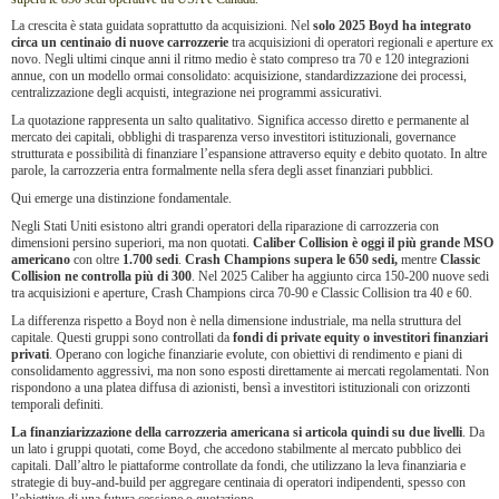
La crescita è stata guidata soprattutto da acquisizioni. Nel
solo 2025 Boyd ha integrato
circa un centinaio di nuove carrozzerie
tra acquisizioni di operatori regionali e aperture ex
novo. Negli ultimi cinque anni il ritmo medio è stato compreso tra 70 e 120 integrazioni
annue, con un modello ormai consolidato: acquisizione, standardizzazione dei processi,
centralizzazione degli acquisti, integrazione nei programmi assicurativi.
La quotazione rappresenta un salto qualitativo. Significa accesso diretto e permanente al
mercato dei capitali, obblighi di trasparenza verso investitori istituzionali, governance
strutturata e possibilità di finanziare l’espansione attraverso equity e debito quotato. In altre
parole, la carrozzeria entra formalmente nella sfera degli asset finanziari pubblici.
Qui emerge una distinzione fondamentale.
Negli Stati Uniti esistono altri grandi operatori della riparazione di carrozzeria con
dimensioni persino superiori, ma non quotati.
Caliber Collision
è oggi il più grande MSO
americano
con oltre
1.700
sedi
.
Crash Champions
supera le 650 sedi,
mentre
Classic
Collision
ne controlla più di 300
. Nel 2025 Caliber ha aggiunto circa 150-200 nuove sedi
tra acquisizioni e aperture, Crash Champions circa 70-90 e Classic Collision tra 40 e 60.
La differenza rispetto a Boyd non è nella dimensione industriale, ma nella struttura del
capitale. Questi gruppi sono controllati da
fondi di private equity o investitori finanziari
privati
. Operano con logiche finanziarie evolute, con obiettivi di rendimento e piani di
consolidamento aggressivi, ma non sono esposti direttamente ai mercati regolamentati. Non
rispondono a una platea diffusa di azionisti, bensì a investitori istituzionali con orizzonti
temporali definiti.
La finanziarizzazione della carrozzeria americana si articola quindi su due livelli
. Da
un lato i gruppi quotati, come Boyd, che accedono stabilmente al mercato pubblico dei
capitali. Dall’altro le piattaforme controllate da fondi, che utilizzano la leva finanziaria e
strategie di buy-and-build per aggregare centinaia di operatori indipendenti, spesso con