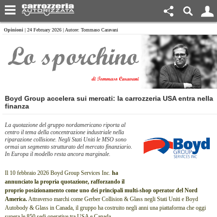
Opinioni
| 24 February 2026 | Autore: Tommaso Caravani
​Boyd Group accelera sui mercati: la carrozzeria USA entra nella
finanza
La quotazione del gruppo nordamericano riporta al
centro il tema della concentrazione industriale nella
riparazione collisione. Negli Stati Uniti le MSO sono
ormai un segmento strutturato del mercato finanziario.
In Europa il modello resta ancora marginale.
Il 10 febbraio 2026
Boyd Group Services Inc.
ha
annunciato la propria quotazione, rafforzando il
proprio posizionamento come uno dei principali multi-shop operator del Nord
America.
Attraverso marchi come
Gerber Collision & Glass
negli Stati Uniti e
Boyd
Autobody & Glass
in Canada, il gruppo ha costruito negli anni una piattaforma che oggi
supera le 850 sedi operative tra USA e Canada.