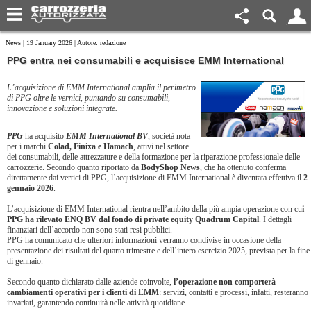
News
| 19 January 2026 | Autore: redazione
​PPG entra nei consumabili e acquisisce EMM International
L’acquisizione di EMM International amplia il perimetro
di PPG oltre le vernici, puntando su consumabili,
innovazione e soluzioni integrate.
PPG
ha acquisito
EMM International BV
, società nota
per i marchi
Colad, Finixa e Hamach
, attivi nel settore
dei consumabili, delle attrezzature e della formazione per la riparazione professionale delle
carrozzerie. Secondo quanto riportato da
BodyShop News
, che ha ottenuto conferma
direttamente dai vertici di PPG, l’acquisizione di EMM International è diventata effettiva il
2
gennaio 2026
.
L’acquisizione di EMM International rientra nell’ambito della più ampia operazione con cu
i
PPG ha rilevato ENQ BV dal fondo di private equity Quadrum Capital
. I dettagli
finanziari dell’accordo non sono stati resi pubblici.
PPG ha comunicato che ulteriori informazioni verranno condivise in occasione della
presentazione dei risultati del quarto trimestre e dell’intero esercizio 2025, prevista per la fine
di gennaio.
Secondo quanto dichiarato dalle aziende coinvolte,
l’operazione non comporterà
cambiamenti operativi per i clienti di EMM
: servizi, contatti e processi, infatti, resteranno
invariati, garantendo continuità nelle attività quotidiane.