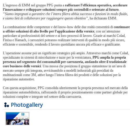
L’ingresso di EMM nel gruppo PPG punta a
rafforzare l’efficienza operativa, accelerare
l’innovazione e sviluppare soluzioni sempre più sostenibili e orientate al futuro
.
“Siamo impegnati a garantire che l’intera filiera abbia successo e funzioni in modo fluido,
e siamo lieti di collaborare per raggiungere questo obiettivo”
, ha dichiarato EMM.
La combinazione delle competenze e del know-how delle due realtà consentirà di
continuare
a offrire soluzioni di alto livello per l’applicazione della vernice
, con un’attenzione
particolare ai professionisti del settore e ai loro processi di lavoro. Grazie ai marchi Colad,
Finixa e Hamach, i carrozzieri potranno realizzare interventi di qualità in modo più sicuro,
efficiente e sostenibile, rendendo il lavoro quotidiano ancora più efficace e gratificante.
L’operazione assume poi un significato strategico più ampio. Attraverso marchi come Colad,
specializzato in sistemi di miscelazione e tazze per la verniciatura,
PPG amplia la propria
presenza nel segmento dei consumabili per carrozzeria, andando oltre il tradizionale
core business delle vernici
. Una mossa che posiziona il gruppo statunitense in un’area di
mercato sempre più integrata, avvicinandolo a modelli industriali già presidiati da
multinazionali come 3M, attive lungo l’intera filiera dei prodotti e delle soluzioni per la
riparazione automotive.
Con questa acquisizione, PPG consolida ulteriormente la propria presenza nel mercato della
riparazione automobilistica, rafforzando il proprio posizionamento come partner globale per
soluzioni complete e integrate nel settore della carrozzeria.
Photogallery