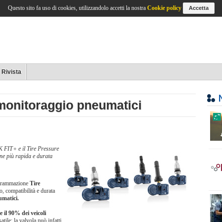
Questo sito fa uso di cookies, utilizzandolo accetti la nostra
Cookie policy
Accetta
Rivista
 monitoraggio pneumatici
FIT+ e il Tire Pressure
e più rapida e durata
ogrammazione
Tire
o, compatibilità e durata
umatici.
il 90% dei veicoli
tile: la valvola può infatti