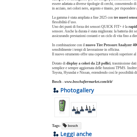
essere adattata a diverse tipologie di cerchi, consentendo d
in acciaio, nei colori nero, argento e titanio, per rispondere 
La gamma è stata ampliata a fine 2025 con
tre nuovi senso
flessibilità d’uso.
Uno dei punti di forza dei sensori QUICK FIT+ è la
rapid
sensore. Anche la durata è stata migliorata: la batteria dei
assicurando prestazioni costanti e un ciclo di vita fino a die
In combinazione con il
nuovo Tire Pressure Analyzer 40
sensibilmente i tempi di lavorazione in officina.
Il nuovo strumento offre una copertura veicoli superiore al
Dotato di
display a colori da 2,8 pollici
, trasmissione dat
semplice e sempre aggiornata delle funzioni TPMS. Inoltre
Toyota, Hyundai e Nissan, estendendo così le possibilità di i
Bosch
-
www.boschaftermarket.com/it/it/
Photogallery
Tags:
bosch
Leggi anche