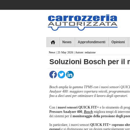
Collins
News
Approfondimenti
Opinioni
News
| 25 May 2026 | Autore: redazione
​Soluzioni Bosch per il
Bosch amplia la gamma TPMS con i nuovi sensori QUICK 
Analyzer 400: maggiore copertura veicoli, programmazion
fino a dieci anni per ottimizzare il lavoro degli operatori.
Con i
nuovi sensori QUICK FIT+
e lo strumento di pr
Pressure Analyzer 400
,
Bosch
migliora tempi di intervent
dei sistemi per il
monitoraggio della pressione degli pne
In particolare, i nuovi sensori
QUICK FIT+ coprono oltre 
europei
e si distinguono per un design particolarmente versa