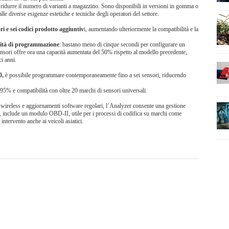
i ridurre il numero di varianti a magazzino. Sono disponibili in versioni in gomma o
alle diverse esigenze estetiche e tecniche degli operatori del settore.
ri e sei codici prodotto aggiuntiv
i, aumentando ulteriormente la compatibilità e la
ità di programmazione
: bastano meno di cinque secondi per configurare un
 sensori offre ora una capacità aumentata del 50% rispetto al modello precedente,
ci anni.
0,
è possibile programmare contemporaneamente fino a sei sensori, riducendo
 95% e compatibilità con oltre 20 marchi di sensori universali.
i wireless e aggiornamenti software regolari, l’Analyzer consente una gestione
, include un modulo OBD-II, utile per i processi di codifica su marchi come
ntervento anche ai veicoli asiatici.