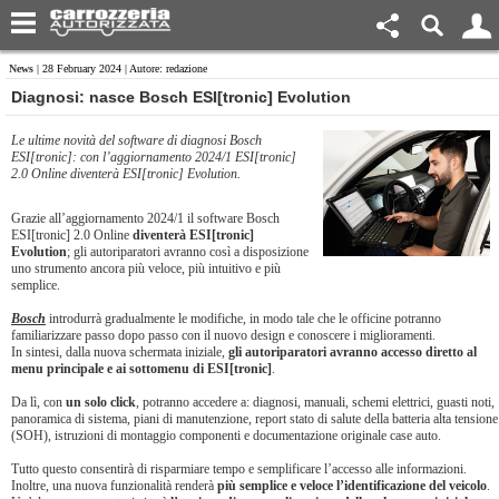
News
| 28 February 2024 | Autore: redazione
Diagnosi: nasce Bosch ESI[tronic] Evolution
Le ultime novità del software di diagnosi Bosch
ESI[tronic]: con l’aggiornamento 2024/1 ESI[tronic]
2.0 Online diventerà ESI[tronic] Evolution.
Grazie all’aggiornamento 2024/1 il software Bosch
ESI[tronic] 2.0 Online
diventerà ESI[tronic]
Evolution
; gli autoriparatori avranno così a disposizione
uno strumento ancora più veloce, più intuitivo e più
semplice.
Bosch
introdurrà gradualmente le modifiche, in modo tale che le officine potranno
familiarizzare passo dopo passo con il nuovo design e conoscere i miglioramenti.
In sintesi, dalla nuova schermata iniziale,
gli autoriparatori avranno accesso diretto al
menu principale e ai sottomenu di ESI[tronic]
.
Da lì, con
un solo click
, potranno accedere a: diagnosi, manuali, schemi elettrici, guasti noti,
panoramica di sistema, piani di manutenzione, report stato di salute della batteria alta tensione
(SOH), istruzioni di montaggio componenti e documentazione originale case auto.
Tutto questo consentirà di risparmiare tempo e semplificare l’accesso alle informazioni.
Inoltre, una nuova funzionalità renderà
più semplice e veloce l’identificazione del veicolo
.