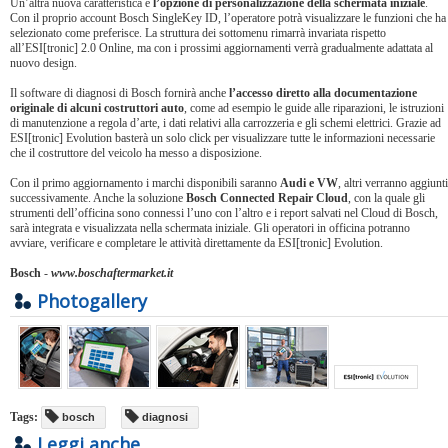
Un’altra nuova caratteristica è
l’opzione di personalizzazione della schermata iniziale
.
Con il proprio account Bosch SingleKey ID, l’operatore potrà visualizzare le funzioni che ha
selezionato come preferisce. La struttura dei sottomenu rimarrà invariata rispetto
all’ESI[tronic] 2.0 Online, ma con i prossimi aggiornamenti verrà gradualmente adattata al
nuovo design.
Il software di diagnosi di Bosch fornirà anche
l’accesso diretto alla documentazione
originale di alcuni costruttori auto
, come ad esempio le guide alle riparazioni, le istruzioni
di manutenzione a regola d’arte, i dati relativi alla carrozzeria e gli schemi elettrici. Grazie ad
ESI[tronic] Evolution basterà un solo click per visualizzare tutte le informazioni necessarie
che il costruttore del veicolo ha messo a disposizione.
Con il primo aggiornamento i marchi disponibili saranno
Audi e VW
, altri verranno aggiunti
successivamente. Anche la soluzione
Bosch Connected Repair Cloud
, con la quale gli
strumenti dell’officina sono connessi l’uno con l’altro e i report salvati nel Cloud di Bosch,
sarà integrata e visualizzata nella schermata iniziale. Gli operatori in officina potranno
avviare, verificare e completare le attività direttamente da ESI[tronic] Evolution.
Bosch
-
www.boschaftermarket.it
Photogallery
Tags:
bosch
diagnosi
Leggi anche