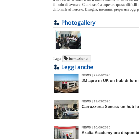
Il mondo della carrozzeria si trova esattamente a questo bi
il modo di lavorare. Chi riuscirà a superare queste difficil
di fornirle al mercato. Bisogna, insomma, prepararsi oggi p
Photogallery
Tags:
formazione
Leggi anche
NEWS
| 22/04/2026
3M apre in UK un hub di form
NEWS
| 19/03/2026
Carrozzeria Senesi: un hub fo
NEWS
| 10/09/2025
​Axalta Academy ora disponibil