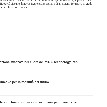
vio: stanno cambiando i clienti, stanno cambiando i processi e sempre più cambierà
i sfide avrà bisogno di nuove figure professionali e di un sistema formativo in grado
er ciò che servirà domani.
azione avanzata nel cuore del MIRA Technology Park
rmativo per la mobilità del futuro
e in italiano: formazione su misura per i carrozzieri