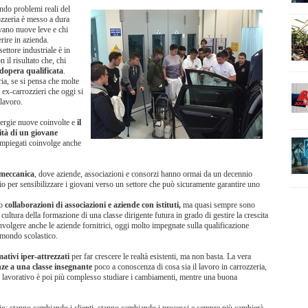
ndo problemi reali del
ozzeria è messo a dura
rovano nuove leve e chi
rire in azienda.
ttore industriale è in
n il risultato che, chi
odopera qualificata
.
ia, se si pensa che molte
 ex-carrozzieri che oggi si
lavoro.
nergie nuove coinvolte e
il
ità di un giovane
 impiegati coinvolge anche
 meccanica
, dove aziende, associazioni e consorzi hanno ormai da un decennio
o per sensibilizzare i giovani verso un settore che può sicuramente garantire uno
no
collaborazioni di associazioni e aziende con istituti,
ma quasi sempre sono
a cultura della formazione di una classe dirigente futura in grado di gestire la crescita
olgere anche le aziende fornitrici, oggi molto impegnate sulla qualificazione
l mondo scolastico.
ativi iper-attrezzati
per far crescere le realtà esistenti, ma non basta. La vera
ze a una classe insegnante
poco a conoscenza di cosa sia il lavoro in carrozzeria,
 lavorativo è poi più complesso studiare i cambiamenti, mentre una buona