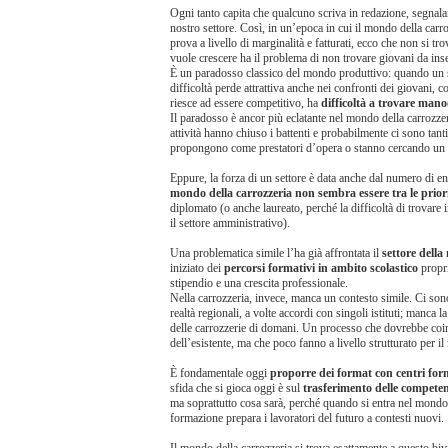
Ogni tanto capita che qualcuno scriva in redazione, segnala
nostro settore. Così, in un’epoca in cui il mondo della carr
prova a livello di marginalità e fatturati, ecco che non si t
vuole crescere ha il problema di non trovare giovani da inse
È un paradosso classico del mondo produttivo: quando un se
difficoltà perde attrattiva anche nei confronti dei giovani, co
riesce ad essere competitivo, ha
difficoltà a trovare man
Il paradosso è ancor più eclatante nel mondo della carrozzer
attività hanno chiuso i battenti e probabilmente ci sono tanti
propongono come prestatori d’opera o stanno cercando un 
Eppure, la forza di un settore è data anche dal numero di e
mondo della carrozzeria non sembra essere tra le prior
diplomato (o anche laureato, perché la difficoltà di trovare
il settore amministrativo).
Una problematica simile l’ha già affrontata il
settore della
iniziato dei
percorsi formativi in ambito scolastico
propri
stipendio e una crescita professionale.
Nella carrozzeria, invece, manca un contesto simile. Ci so
realtà regionali, a volte accordi con singoli istituti; manca l
delle carrozzerie di domani. Un processo che dovrebbe coinv
dell’esistente, ma che poco fanno a livello strutturato per i
È fondamentale oggi
proporre dei format con centri form
sfida che si gioca oggi è sul
trasferimento delle competen
ma soprattutto cosa sarà, perché quando si entra nel mondo
formazione prepara i lavoratori del futuro a contesti nuovi.