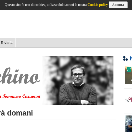
Questo sito fa uso di cookies, utilizzandolo accetti la nostra
Cookie policy
Accetta
Rivista
irà domani